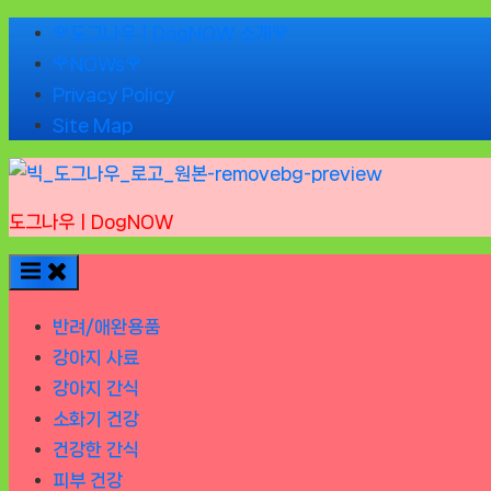
Skip
🌹도그나우ㅣDogNOW 소개🌹
to
🌹NOWs🌹
content
Privacy Policy
Site Map
도그나우ㅣDogNOW
반려/애완용품
강아지 사료
강아지 간식
소화기 건강
건강한 간식
피부 건강