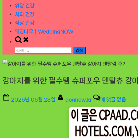
위장 건강
치과 건강
심장 건강
웨딩나우ㅣWeddingNOW
Toggle
search
검
form
색:
강아지를 위한 필수템 슈퍼포우 덴탈츄 강
Posted
By
강
2026년 06월 28일
dognow.kr
에 댓글 없음
on
아
지
를
위