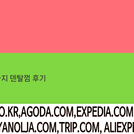
아지 덴탈껌 후기