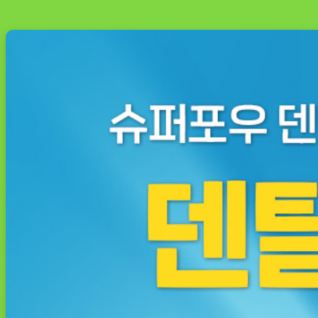
껌
후
기