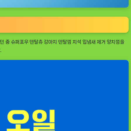
러던 중 슈퍼포우 덴탈츄 강아지 덴탈껌 치석 입냄새 제거 양치껌을
.