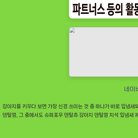
한
필
수
템
슈
퍼
포
우
덴
탈
츄
강
강아지를 키우다 보면 가장 신경 쓰이는 것 중 하나가 바로 입냄새
아
덴탈껌, 그 중에서도 슈퍼포우 덴탈츄 강아지 덴탈껌 치석 입냄새 
지
덴
탈