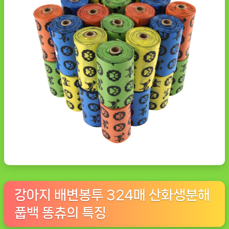
강아지 배변봉투 324매 산화생분해
풉백 똥츄의 특징