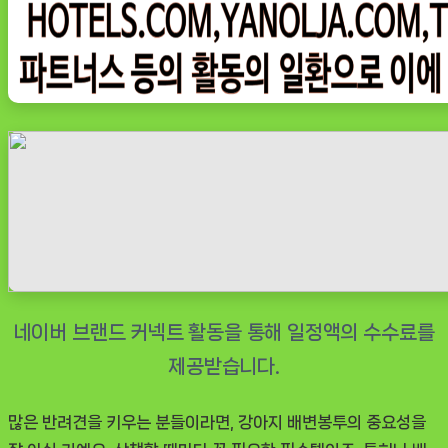
변
봉
투
솔
직
사
용
후
기,
육
아
필
수
템
인
많은 반려견을 키우는 분들이라면, 강아지 배변봉투의 중요성을
정