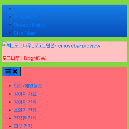
Skip
🌹도그나우ㅣDogNOW 소개🌹
to
🌹NOWs🌹
content
Privacy Policy
Site Map
도그나우ㅣDogNOW
반려/애완용품
강아지 사료
강아지 간식
소화기 건강
건강한 간식
피부 건강