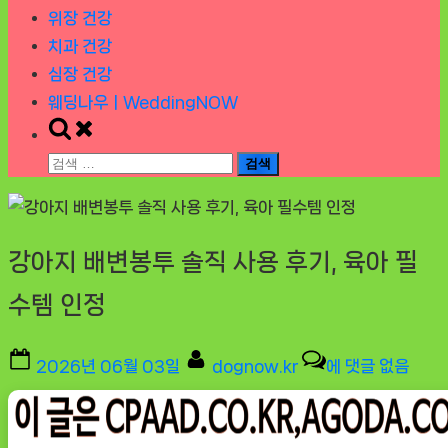
위장 건강
치과 건강
심장 건강
웨딩나우ㅣWeddingNOW
Toggle
search
검
form
색:
강아지 배변봉투 솔직 사용 후기, 육아 필
수템 인정
Posted
By
강
2026년 06월 03일
dognow.kr
에 댓글 없음
on
아
지
배