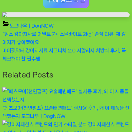
도그나우ㅣDogNOW
Previous
“힐스 강아지사료 어덜트 7+ 스몰바이트 2kg” 솔직 리뷰, 제 강
글
Post:
아지가 좋아했어요
탐
Next
마이펫닥터 강아지사료 시그니처 2.0 저알러지 처방식 후기, 꼭
Post:
체크해야 할 필수템
색
Related Posts
“페츠모아(천연펄프) 요술배변패드” 실사용 후기, 왜 이 제품을 선
택했는지
도그나우ㅣDogNOW
강아지패션쇼 트렌드