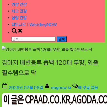
위장 건강
치과 건강
심장 건강
웨딩나우ㅣWeddingNOW
Toggle
search
검
form
색:
강아지 배변봉투 풉백 120매 무향, 외출
필수템으로 딱
Posted
By
강
2026년 07월 08일
dognow.kr
에 댓글 없음
on
아
지
배