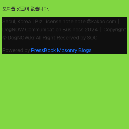
보여줄 댓글이 없습니다.
Seoul, KoreaㅣBiz License hotelhotel@kakao.comㅣ
DogNOW Communication Business 2024ㅣ Copyright
© DogNOW.kr All Right Reserved by SOO
Powered by
PressBook Masonry Blogs