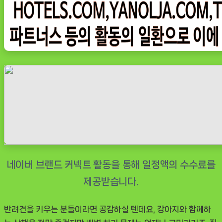
변
봉
투
풉
백
120
매
무
향,
외
출
필
수
템
으
반려견을 키우는 분들이라면 공감하실 텐데요, 강아지와 함께하
로