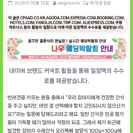
Posted
By
“강
2026년 05월 12일
dognow.kr
에 댓글 없음
on
아
지
수
제
간
식
오
리
목
뼈
보
양
식”
반려견을 키우는 분들 중에서 “우리 강아지에게 건강한 간식
솔
을 주고 싶지만, 어떤 걸 선택해야 할지 고민되시지 않으신가
직
요?”라는 질문에 답해드리려고 해요. 일반 간식은 인공 첨가
후
물이 가득할 때가 많아서 걱정이 되죠. 그래서 제가 최근에
기,
발견한
강아지 수제간식 오리목뼈 보양식 100g+100g
에
대