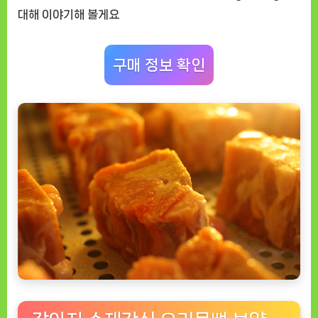
형
대해 이야기해 볼게요
견
과
구매 정보 확인
반
려
견
이
너
무
좋
아
해
요