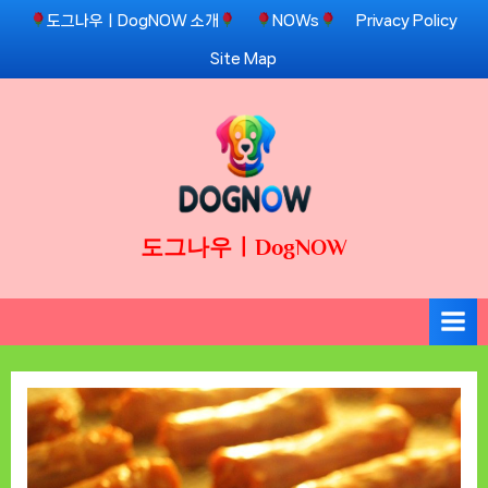
Skip
도그나우ㅣDogNOW 소개
NOWs
Privacy Policy
to
Site Map
content
도그나우ㅣDogNOW