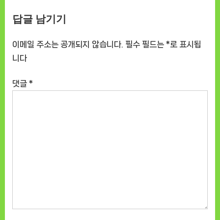
MRNF412SPM1 솔직 사용 후
기
답글 남기기
기
이메일 주소는 공개되지 않습니다.
필수 필드는
*
로 표시됩
니다
댓글
*