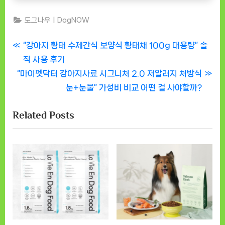
도그나우ㅣDogNOW
글
P
“강아지 황태 수제간식 보양식 황태채 100g 대용량” 솔
r
직 사용 후기
탐
N
e
“마이펫닥터 강아지사료 시그니처 2.0 저알러지 처방식
색
e
v
눈+눈물” 가성비 비교 어떤 걸 사야할까?
x
i
Related Posts
t
o
P
u
o
s
s
P
t
o
:
s
t
: