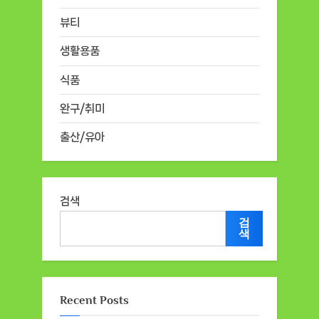
뷰티
생활용품
식품
완구/취미
출산/유아
검색
검
색
Recent Posts