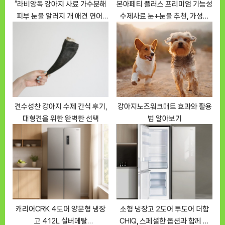
“라비앙독 강아지 사료 가수분해
본아페티 플러스 프리미엄 기능성
피부 눈물 알러지 개 애견 연어”
수제사료 눈+눈물 추천, 가성비
완벽 후기
끝판왕
견수성찬 강아지 수제 간식 후기,
강아지노즈워크매트 효과와 활용
대형견을 위한 완벽한 선택
법 알아보기
캐리어CRK 4도어 양문형 냉장
소형 냉장고 2도어 투도어 더함
고 412L 실버메탈
CHIQ, 스페셜한 옵션과 함께 후