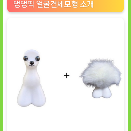
댕댕픽 얼굴견체모형 소개
함
께
하
는
애
견
미
용
연
습
[DOGNOW
ㅣ
추
천
상
품]