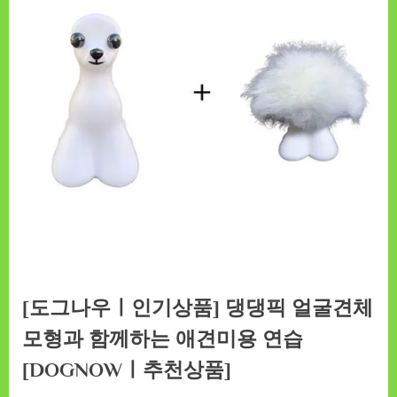
[도그나우ㅣ인기상품] 댕댕픽 얼굴견체
모형과 함께하는 애견미용 연습
[DOGNOWㅣ추천상품]