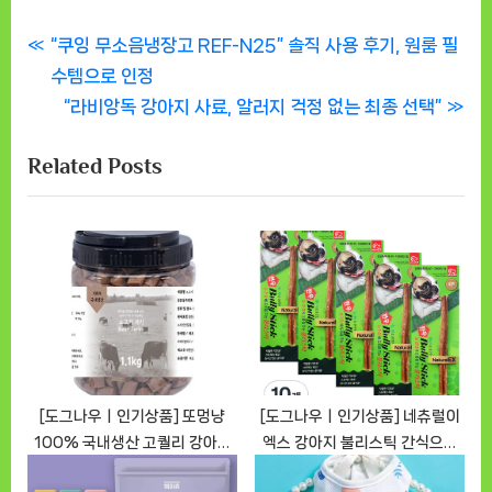
글
P
“쿠잉 무소음냉장고 REF-N25” 솔직 사용 후기, 원룸 필
r
수템으로 인정
탐
e
N
“라비앙독 강아지 사료, 알러지 걱정 없는 최종 선택”
색
v
e
Related Posts
i
x
o
t
u
P
s
o
P
s
o
t
s
:
t
:
[도그나우ㅣ인기상품] 또멍냥
[도그나우ㅣ인기상품] 네츄럴이
100% 국내생산 고퀄리 강아지
엑스 강아지 불리스틱 간식으로
리얼 큐브 져키 소고기져키 리뷰
사랑하는 반려견의 스트레스를 날