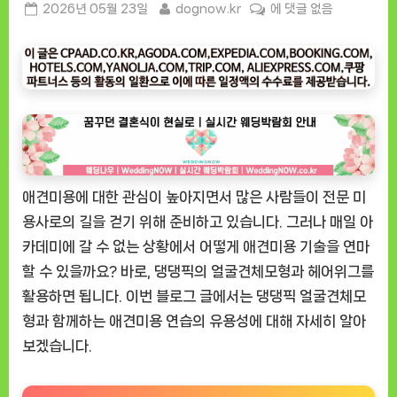
Posted
By
[도
2026년 05월 23일
dognow.kr
에 댓글 없음
on
그
나
우
ㅣ
인
기
상
품]
애견미용에 대한 관심이 높아지면서 많은 사람들이 전문 미
댕
댕
용사로의 길을 걷기 위해 준비하고 있습니다. 그러나 매일 아
픽
카데미에 갈 수 없는 상황에서 어떻게 애견미용 기술을 연마
얼
할 수 있을까요? 바로, 댕댕픽의 얼굴견체모형과 헤어위그를
굴
활용하면 됩니다. 이번 블로그 글에서는 댕댕픽 얼굴견체모
견
형과 함께하는 애견미용 연습의 유용성에 대해 자세히 알아
체
보겠습니다.
모
형
과