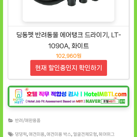
딩동펫 반려동물 에어탱크 드라이기, LT-
1090A, 화이트
102,960원
현재 할인중인지 확인하기
반려/애완용품
Tags:
,
,
,
,
댕댕픽
애견미용
애견미용 박스
얼굴견체모형
헤어위그