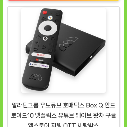
알라딘그룹 우노큐브 호매틱스 Box Q 안드
로이드10 넷플릭스 유튜브 웨이브 왓챠 구글
앱스토어 지원 OTT 세탑박스