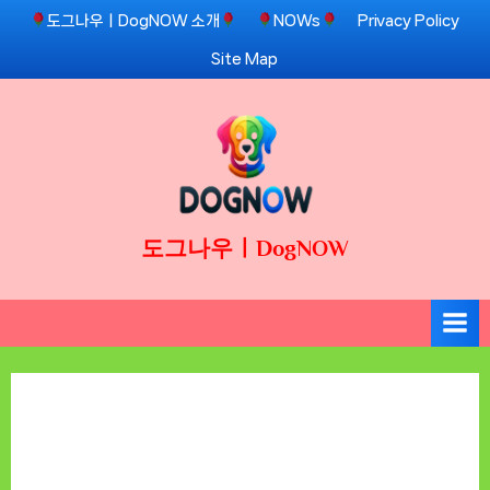
Skip
도그나우ㅣDogNOW 소개
NOWs
Privacy Policy
to
Site Map
content
도그나우ㅣDogNOW