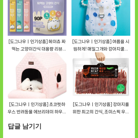
[DOGNOWㅣ추천상품]
려보세요 [DOGNOWㅣ추천상
품]
[도그나우ㅣ인기상품] 헤이츄 짜
[도그나우ㅣ인기상품] 여름을 시
먹는 고양이간식 대용량 리뷰
원하게! 매일그개와 강아지쿨조
[DOGNOWㅣ추천상품]
끼 쿨하네스 아이스조끼
[DOGNOWㅣ추천상품]
[도그나우ㅣ인기상품] 초코펫하
[도그나우ㅣ인기상품] 강아지를
우스 반려동물 에브리데이 하우스
위한 최고의 간식, 조이스픽 우리
3.0 핑크 리뷰 [DOGNOWㅣ추
닭가슴살 스틱 [DOGNOWㅣ추
답글 남기기
천상품]
천상품]