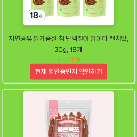
자연공유 닭가슴살 칩 단백질이 닭이다 랜치맛,
30g, 18개
56,670원
현재 할인중인지 확인하기