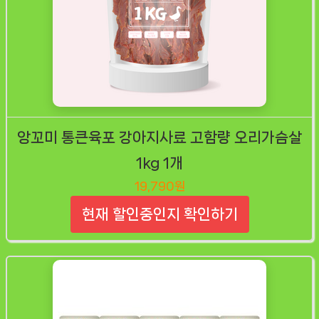
앙꼬미 통큰육포 강아지사료 고함량 오리가슴살
1kg 1개
19,790원
현재 할인중인지 확인하기