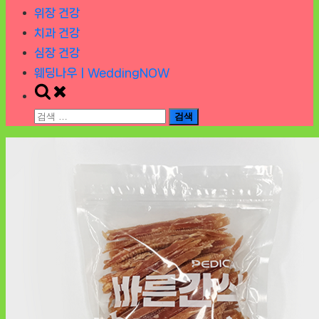
위장 건강
치과 건강
심장 건강
웨딩나우ㅣWeddingNOW
Toggle
search
검
form
색: