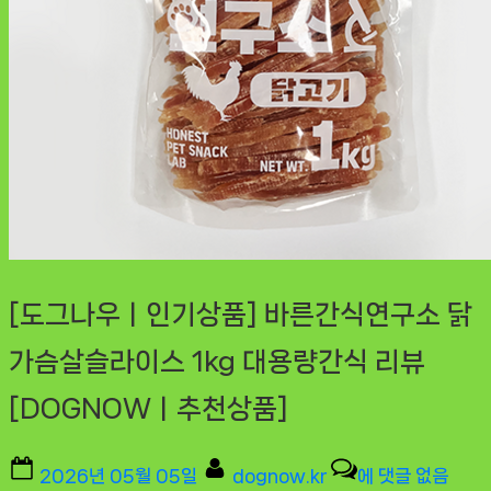
[도그나우ㅣ인기상품] 바른간식연구소 닭
가슴살슬라이스 1kg 대용량간식 리뷰
[DOGNOWㅣ추천상품]
Posted
By
[도
2026년 05월 05일
dognow.kr
에 댓글 없음