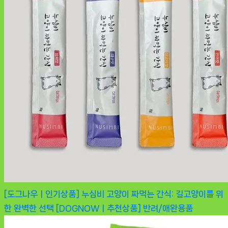
[도그나우ㅣ인기상품] 누심비 고양이 짜먹는 간식: 길고양이를 위
한 완벽한 선택 [DOGNOWㅣ추천상품]
반려/애완용품