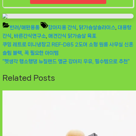
Tags:
반려/애완용품
강아지용 간식
,
닭가슴살슬라이스
,
대용량
간식
,
바른간식연구소
,
애견간식 닭가슴살 육포
Previous
쿠잉 레트로 미니냉장고 REF-D85 2도어 소형 원룸 사무실 신혼
글
Post:
슬림 블랙, 꼭 필요한 아이템
탐
Next
“펫생각 행소행댕 뉴질랜드 멸균 강아지 우유, 필수템으로 추천”
Post:
색
Related Posts