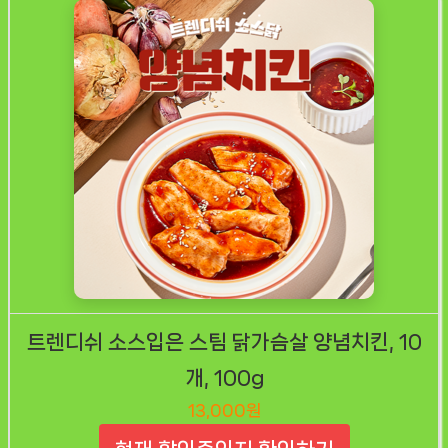
트렌디쉬 소스입은 스팀 닭가슴살 양념치킨, 10
개, 100g
13,000원