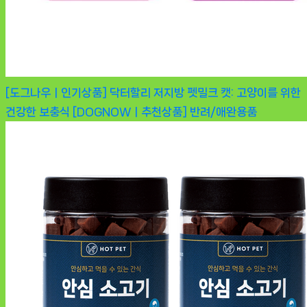
[도그나우ㅣ인기상품] 닥터할리 저지방 펫밀크 캣: 고양이를 위한
건강한 보충식 [DOGNOWㅣ추천상품]
반려/애완용품