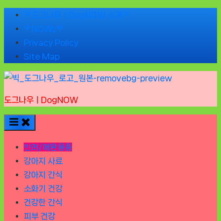
Skip
🌹도그나우ㅣDogNOW 소개🌹
to
🌹NOWs🌹
content
Privacy Policy
Site Map
도그나우ㅣDogNOW
반려/애완용품
강아지 사료
강아지 간식
소화기 건강
건강한 간식
피부 건강