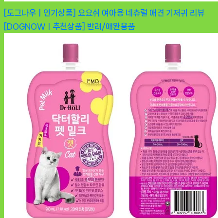
[도그나우ㅣ인기상품] 요요쉬 여아용 네츄럴 애견 기저귀 리뷰
[DOGNOWㅣ추천상품]
반려/애완용품