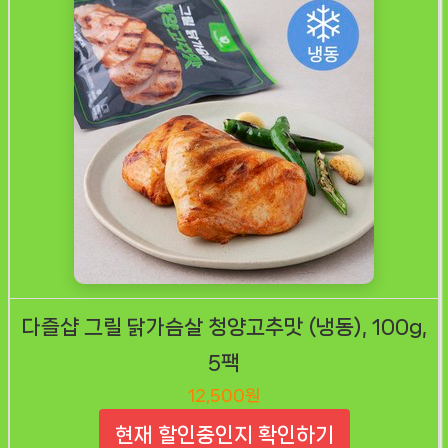
다즐샵 그릴 닭가슴살 청양고추맛 (냉동), 100g,
5팩
12,500원
현재 할인중인지 확인하기