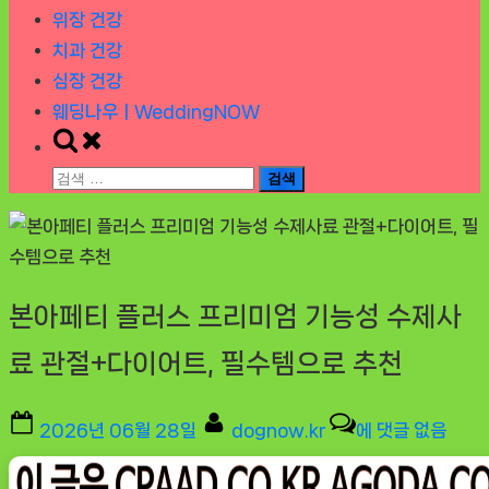
위장 건강
치과 건강
심장 건강
웨딩나우ㅣWeddingNOW
Toggle
search
검
form
색:
본아페티 플러스 프리미엄 기능성 수제사
료 관절+다이어트, 필수템으로 추천
Posted
By
본
2026년 06월 28일
dognow.kr
에 댓글 없음
on
아
페