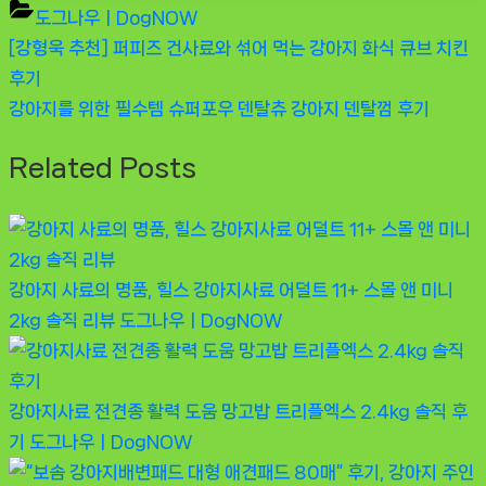
도그나우ㅣDogNOW
Previous
[강형욱 추천] 퍼피즈 건사료와 섞어 먹는 강아지 화식 큐브 치킨
글
Post:
후기
탐
Next
강아지를 위한 필수템 슈퍼포우 덴탈츄 강아지 덴탈껌 후기
Post:
색
Related Posts
강아지 사료의 명품, 힐스 강아지사료 어덜트 11+ 스몰 앤 미니
2kg 솔직 리뷰
도그나우ㅣDogNOW
강아지사료 전견종 활력 도움 망고밥 트리플엑스 2.4kg 솔직 후
기
도그나우ㅣDogNOW