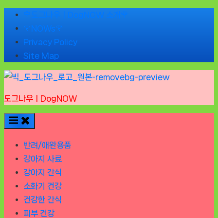
Skip
🌹도그나우ㅣDogNOW 소개🌹
to
🌹NOWs🌹
content
Privacy Policy
Site Map
도그나우ㅣDogNOW
반려/애완용품
강아지 사료
강아지 간식
소화기 건강
건강한 간식
피부 건강