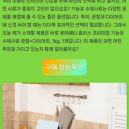
우리 소중한 반려견의 건강을 위해 최선의 선택을 하고 싶지만, 어
절
떤 사료가 좋을지 고민이 많으셨죠? 기능성 수제사료는 다양한 문
+다
제를 해결해 줄 수 있는 좋은 옵션입니다. 특히, 관절과 다이어트
이
에 신경 써야 할 때는 더더욱 효과적인 선택이 필요합니다. 그래서
어
오늘 제가 소개할 제품은 바로
본아페티 플러스 프리미엄 기능성
트,
수제사료 관절+다이어트, 1kg, 1개
입니다. 이 제품이 과연 어떤
필
특징을 가지고 있는지 함께 알아볼까요?
수
템
구매 정보 확인
으
로
추
천