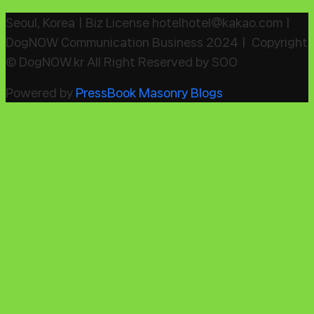
Seoul, KoreaㅣBiz License hotelhotel@kakao.comㅣ
DogNOW Communication Business 2024ㅣ Copyright
© DogNOW.kr All Right Reserved by SOO
Powered by
PressBook Masonry Blogs