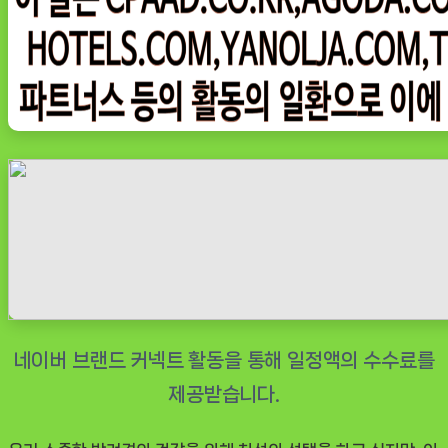
티
플
러
스
프
리
미
엄
기
능
성
수
제
사
료
관