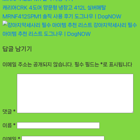
캐리어CRK 4도어 양문형 냉장고 412L 실버메탈
MRNF412SPM1 솔직 사용 후기
도그나우ㅣDogNOW
강아지악세사리 필수
아이템 추천 리스트
도그나우ㅣDogNOW
답글 남기기
이메일 주소는 공개되지 않습니다.
필수 필드는
*
로 표시됩니다
댓글
*
이름
*
이메일
*