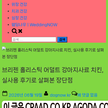
위장 건강
치과 건강
심장 건강
웨딩나우ㅣWeddingNOW
Toggle
search
검
form
색:
브리젠 홀리스틱 어덜트 강아지사료 치킨,
실사용 후기로 살펴본 장단점
Posted
By
브
2026년 06월 19일
dognow.kr
에 댓글 없음
on
리
젠