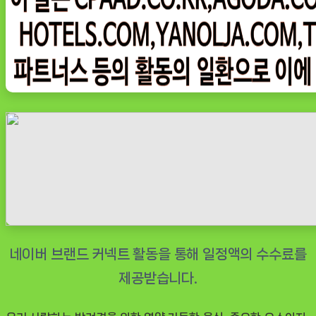
홀
리
스
틱
어
덜
트
강
아
지
사
료
치
킨,
실
사