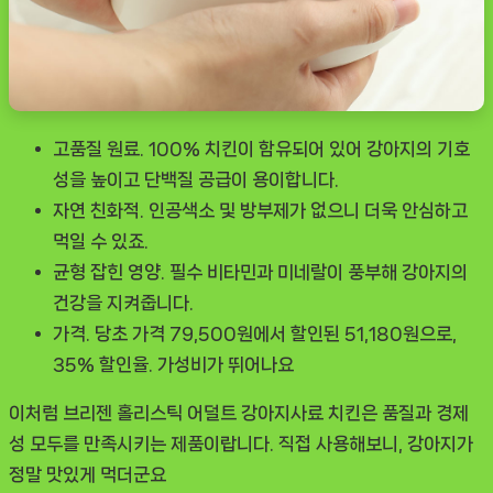
고품질 원료.
100% 치킨이 함유되어 있어 강아지의 기호
성을 높이고 단백질 공급이 용이합니다.
자연 친화적.
인공색소 및 방부제가 없으니 더욱 안심하고
먹일 수 있죠.
균형 잡힌 영양.
필수 비타민과 미네랄이 풍부해 강아지의
건강을 지켜줍니다.
가격.
당초 가격 79,500원에서 할인된 51,180원으로,
35% 할인율. 가성비가 뛰어나요
이처럼
브리젠 홀리스틱 어덜트 강아지사료 치킨
은 품질과 경제
성 모두를 만족시키는 제품이랍니다. 직접 사용해보니, 강아지가
정말 맛있게 먹더군요