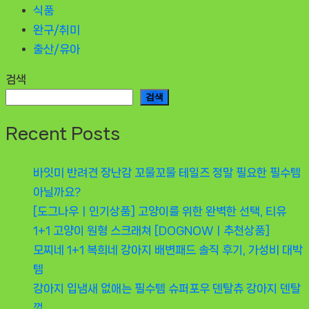
식품
완구/취미
출산/유아
검색
검색
Recent Posts
바잇미 반려견 장난감 꼬물꼬물 테일즈 정말 필요한 필수템
아닐까요?
[도그나우ㅣ인기상품] 고양이를 위한 완벽한 선택, 티유
1+1 고양이 원형 스크래쳐 [DOGNOWㅣ추천상품]
모찌네 1+1 복희네 강아지 배변패드 솔직 후기, 가성비 대박
템
강아지 입냄새 없애는 필수템 슈퍼포우 덴탈츄 강아지 덴탈
껌