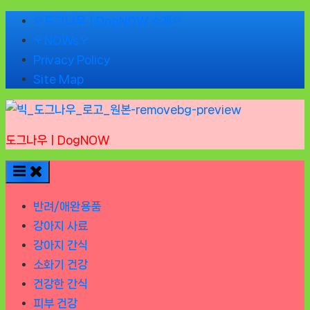
Skip
🌹도그나우ㅣDogNOW 소개🌹
to
🌹NOWs🌹
content
Privacy Policy
Site Map
도그나우ㅣDogNOW
반려/애완용품
강아지 사료
강아지 간식
소화기 건강
건강한 간식
피부 건강