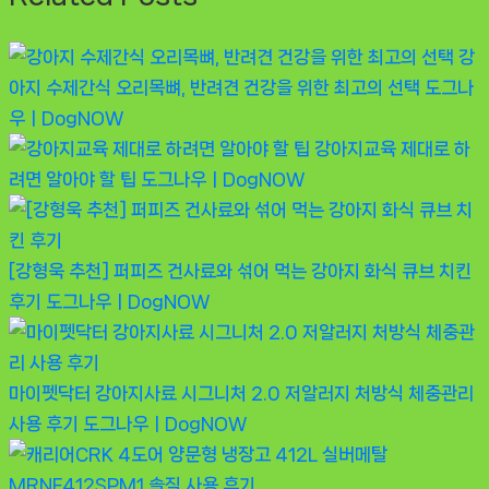
강
아지 수제간식 오리목뼈, 반려견 건강을 위한 최고의 선택
도그나
우ㅣDogNOW
강아지교육 제대로 하
려면 알아야 할 팁
도그나우ㅣDogNOW
[강형욱 추천] 퍼피즈 건사료와 섞어 먹는 강아지 화식 큐브 치킨
후기
도그나우ㅣDogNOW
마이펫닥터 강아지사료 시그니처 2.0 저알러지 처방식 체중관리
사용 후기
도그나우ㅣDogNOW