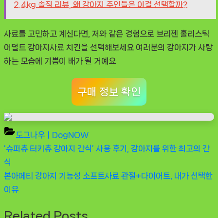
2.4kg 솔직 리뷰, 왜 강아지 주인들은 이걸 선택할까?
사료를 고민하고 계신다면, 저와 같은 경험으로
브리젠 홀리스틱
어덜트 강아지사료 치킨
을 선택해보세요 여러분의 강아지가 사랑
하는 모습에 기쁨이 배가 될 거예요
구매 정보 확인
도그나우ㅣDogNOW
Previous
‘슈퍼츄 터키츄 강아지 간식’ 사용 후기, 강아지를 위한 최고의 간
글
Post:
식
탐
Next
본아페티 강아지 기능성 소프트사료 관절+다이어트, 내가 선택한
Post:
이유
색
Related Posts