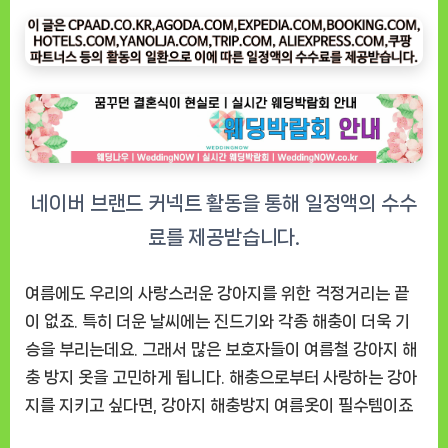
철
강
아
지
해
충
방
지
필
수
템
대
여름에도 우리의 사랑스러운 강아지를 위한 걱정거리는 끝
형
이 없죠. 특히 더운 날씨에는 진드기와 각종 해충이 더욱 기
견
승을 부리는데요. 그래서 많은 보호자들이 여름철 강아지 해
을
충 방지 옷을 고민하게 됩니다. 해충으로부터 사랑하는 강아
위
지를 지키고 싶다면, 강아지 해충방지 여름옷이 필수템이죠
한
해