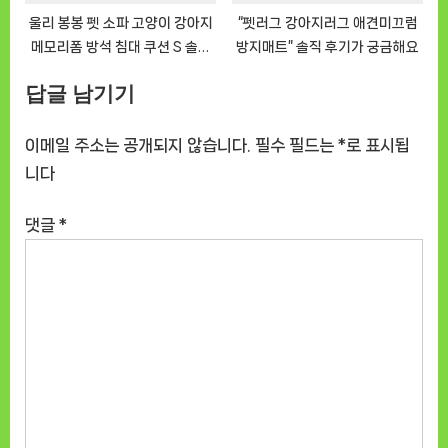
울리 봉봉 펫 소파 고양이 강아지
“펫러그 강아지러그 애견미끄럼
메모리폼 방석 침대 쿠션 S 솔직
방지매트” 솔직 후기가 궁금해요
사용 후기
답글 남기기
이메일 주소는 공개되지 않습니다.
필수 필드는
*
로 표시됩
니다
댓글
*