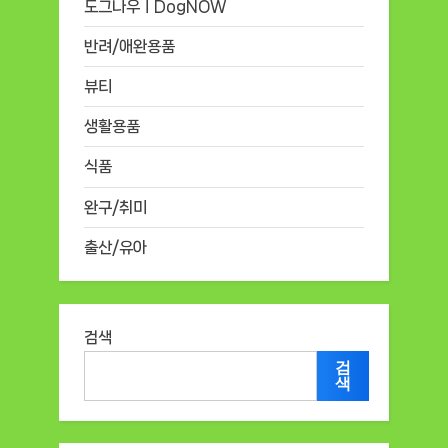
도그나우ㅣDogNOW
반려/애완용품
뷰티
생활용품
식품
완구/취미
출산/유아
검색
검
색