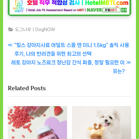
도그나우ㅣDogNOW
글
P
“힐스 강아지사료 어덜트 스몰 앤 미니 1.5kg” 솔직 사용
r
후기, 나의 반려견을 위한 최고의 선택
탐
N
e
레토 강아지 노즈워크 장난감 간식 퍼즐, 정말 필요한 이
색
e
v
유는?
x
i
Related Posts
t
o
P
u
o
s
s
P
t
o
:
s