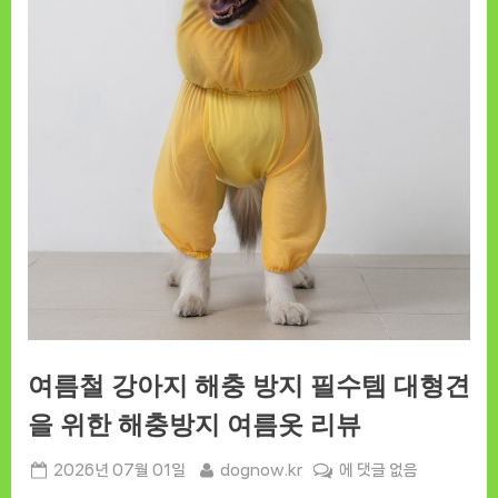
여름철 강아지 해충 방지 필수템 대형견
을 위한 해충방지 여름옷 리뷰
Posted
By
여
2026년 07월 01일
dognow.kr
에 댓글 없음
on
름