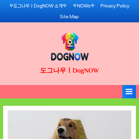
Skip
🌹도그나우ㅣDogNOW 소개🌹
🌹NOWs🌹
Privacy Policy
to
Site Map
content
도그나우ㅣDogNOW