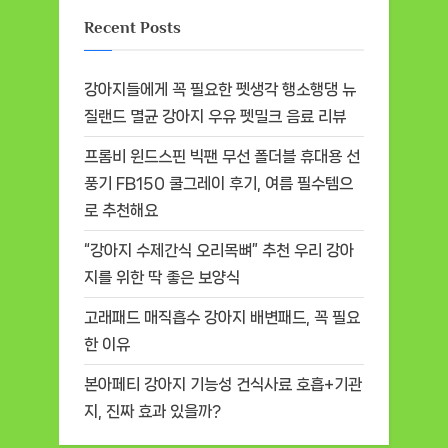
Recent Posts
강아지들에게 꼭 필요한 펫생각 행소행댕 뉴
질랜드 멸균 강아지 우유 펫밀크 음료 리뷰
프롬비 윈드스핀 빅팬 무선 폴더블 휴대용 선
풍기 FB150 쿨그레이 후기, 여름 필수템으
로 추천해요
“강아지 수제간식 오리목뼈” 추천 우리 강아
지를 위한 딱 좋은 보양식
고래패드 매직흡수 강아지 배변패드, 꼭 필요
한 이유
본아페티 강아지 기능성 건식사료 호흡+기관
지, 진짜 효과 있을까?