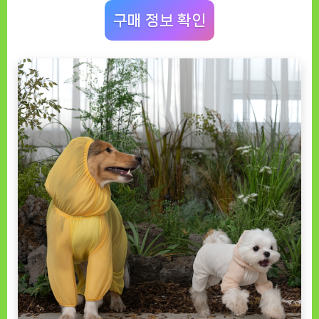
충
구매 정보 확인
방
지
여
름
옷
리
뷰