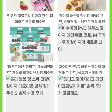
t
:
펫생각 저칼로리 강아지 간식, 다
강아지 바스락 장난감 삑삑이 기
이어트 훈련의 필수템
린, 소형견 필수템으로 강력 추천
“페츠모아(천연펄프) 요술배변패
따수미펫 PVC 하우스 강아지 애
드” 가성비 최고의 반려견 필수템
견 매트 민트, M 후기 – 우리 강아
지의 새로운 쉼터