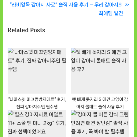
탐
N
e
“라비앙독 강아지 사료” 솔직 사용 후기 – 우리 강아지의
색
e
v
최애템 발견
x
i
Related Posts
t
o
P
u
o
s
s
P
t
o
:
s
t
:
“나마스펫 미끄럼방지매트” 후기,
펫 베게 돗자리 S 애견 고양이 강
진짜 강아지주인 필수템
아지 쿨매트 솔직 사용 후기