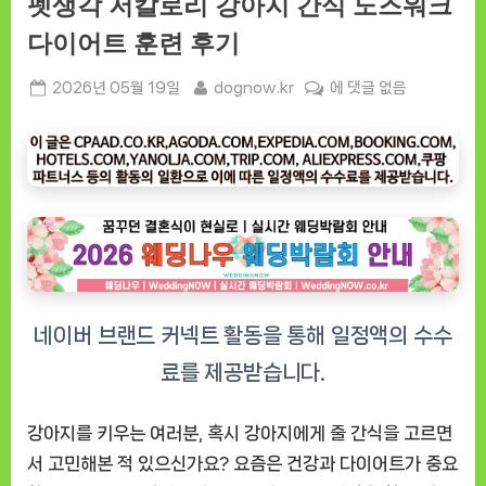
펫생각 저칼로리 강아지 간식 노즈워크
다이어트 훈련 후기
Posted
By
펫
2026년 05월 19일
dognow.kr
에 댓글 없음
on
생
각
저
칼
로
리
강
아
지
간
식
노
즈
강아지를 키우는 여러분, 혹시 강아지에게 줄 간식을 고르면
워
서 고민해본 적 있으신가요? 요즘은 건강과 다이어트가 중요
크