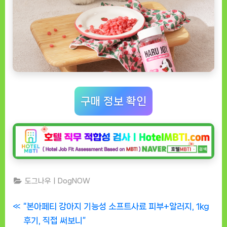
구매 정보 확인
도그나우ㅣDogNOW
글
P
“본아페티 강아지 기능성 소프트사료 피부+알러지, 1kg
r
후기, 직접 써보니”