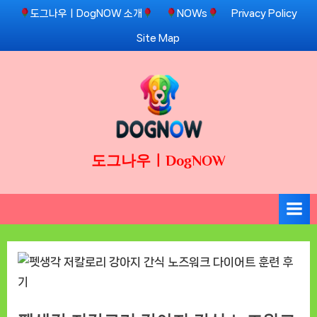
Skip
도그나우ㅣDogNOW 소개
NOWs
Privacy Policy
to
Site Map
content
도그나우ㅣDogNOW