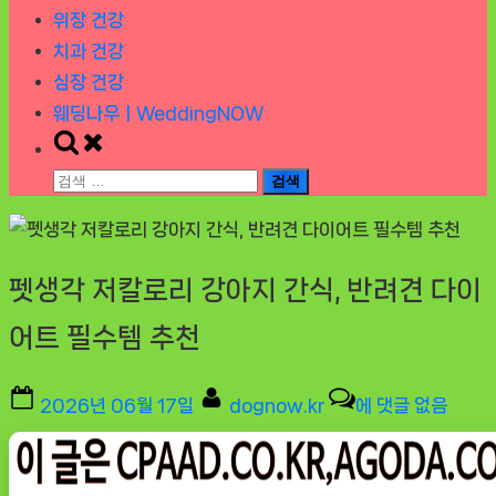
위장 건강
치과 건강
심장 건강
웨딩나우ㅣWeddingNOW
Toggle
search
검
form
색:
펫생각 저칼로리 강아지 간식, 반려견 다이
어트 필수템 추천
Posted
By
펫
2026년 06월 17일
dognow.kr
에 댓글 없음
on
생
각
저