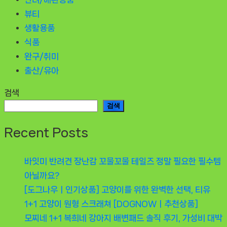
뷰티
생활용품
식품
완구/취미
출산/유아
검색
검색
Recent Posts
바잇미 반려견 장난감 꼬물꼬물 테일즈 정말 필요한 필수템
아닐까요?
[도그나우ㅣ인기상품] 고양이를 위한 완벽한 선택, 티유
1+1 고양이 원형 스크래쳐 [DOGNOWㅣ추천상품]
모찌네 1+1 복희네 강아지 배변패드 솔직 후기, 가성비 대박