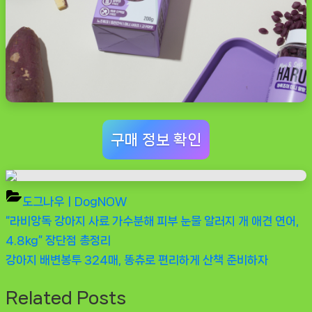
구매 정보 확인
도그나우ㅣDogNOW
Previous
“라비앙독 강아지 사료 가수분해 피부 눈물 알러지 개 애견 연어,
글
Post:
4.8kg” 장단점 총정리
탐
Next
강아지 배변봉투 324매, 똥츄로 편리하게 산책 준비하자
Post:
색
Related Posts