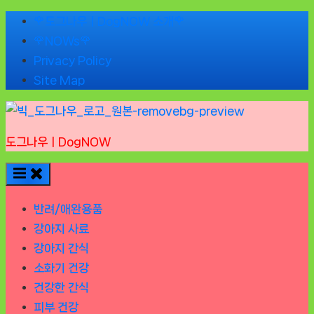
Skip
🌹도그나우ㅣDogNOW 소개🌹
to
🌹NOWs🌹
content
Privacy Policy
Site Map
도그나우ㅣDogNOW
반려/애완용품
강아지 사료
강아지 간식
소화기 건강
건강한 간식
피부 건강