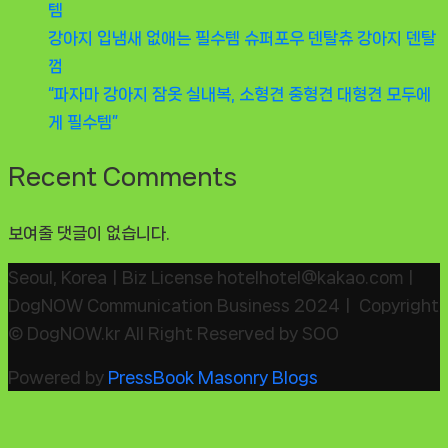
템
강아지 입냄새 없애는 필수템 슈퍼포우 덴탈츄 강아지 덴탈
껌
“파자마 강아지 잠옷 실내복, 소형견 중형견 대형견 모두에
게 필수템”
Recent Comments
보여줄 댓글이 없습니다.
Seoul, KoreaㅣBiz License hotelhotel@kakao.comㅣ
DogNOW Communication Business 2024ㅣ Copyright
© DogNOW.kr All Right Reserved by SOO
Powered by
PressBook Masonry Blogs