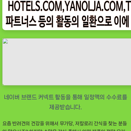
칼
로
리
강
아
지
간
식,
반
려
견
다
이
어
트
요즘 반려견의 건강을 위해서 무가당, 저칼로리 간식을 찾는 분들
필