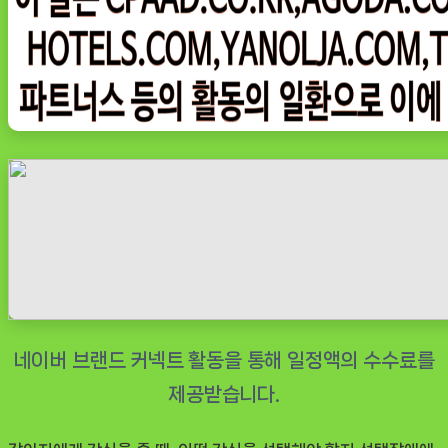
한
입
쏙
쏙
미
니
트
릿
강
아
지
동
결
건
조
간