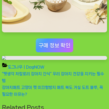
구매 정보 확인
도그나우ㅣDogNOW
Previous
“펫생각 저칼로리 강아지 간식” 우리 강아지 건강을 지키는 필수
글
Post:
템
탐
Next
강아지매트 고양이 펫 미끄럼방지 매트 복도 거실 도트 블루, 꼭
Post:
필요한 이유는?
색
Related Posts