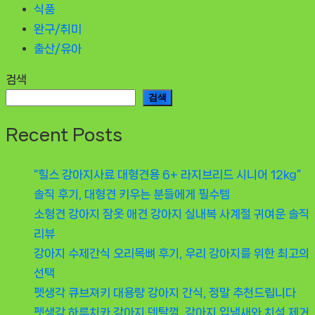
식품
완구/취미
출산/유아
검색
검색
Recent Posts
“힐스 강아지사료 대형견용 6+ 라지브리드 시니어 12kg”
솔직 후기, 대형견 키우는 분들에게 필수템
소형견 강아지 잠옷 애견 강아지 실내복 사계절 귀여운 솔직
리뷰
강아지 수제간식 오리목뼈 후기, 우리 강아지를 위한 최고의
선택
펫생각 큐브져키 대용량 강아지 간식, 정말 추천드립니다
펫생각 하루치카 강아지 덴탈껌, 강아지 입냄새와 치석 제거