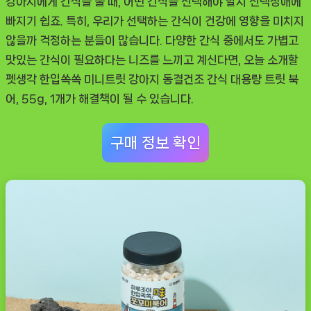
강아지에게 간식을 줄 때, 어떤 간식을 선택해야 할지 선택장애에
식
빠지기 쉽죠. 특히, 우리가 선택하는 간식이 건강에 영향을 미치지
대
않을까 걱정하는 분들이 많습니다. 다양한 간식 중에서도 가볍고
용
맛있는 간식이 필요하다는 니즈를 느끼고 계신다면, 오늘 소개할
량
펫생각 한입쏙쏙 미니트릿 강아지 동결건조 간식 대용량 트릿 북
트
어, 55g, 1개
가 해결책이 될 수 있습니다.
릿
북
구매 정보 확인
어,
솔
직
후
기