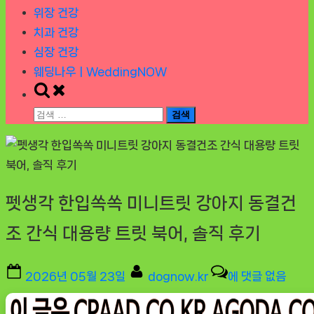
위장 건강
치과 건강
심장 건강
웨딩나우ㅣWeddingNOW
Toggle
search
검
form
색:
펫생각 한입쏙쏙 미니트릿 강아지 동결건
조 간식 대용량 트릿 북어, 솔직 후기
Posted
By
펫
2026년 05월 23일
dognow.kr
에 댓글 없음
on
생
각