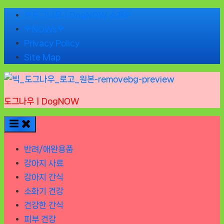
Skip
🌹도그나우ㅣDogNOW 소개🌹
to
🌹NOWs🌹
content
Privacy Policy
Site Map
도그나우ㅣDogNOW
반려/애완용품
강아지 사료
강아지 간식
소화기 건강
건강한 간식
피부 건강