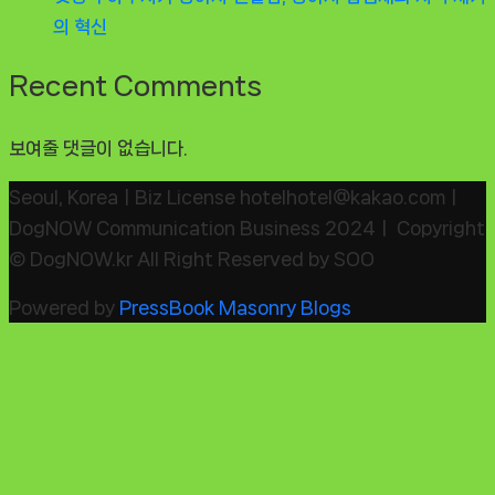
의 혁신
Recent Comments
보여줄 댓글이 없습니다.
Seoul, KoreaㅣBiz License hotelhotel@kakao.comㅣ
DogNOW Communication Business 2024ㅣ Copyright
© DogNOW.kr All Right Reserved by SOO
Powered by
PressBook Masonry Blogs