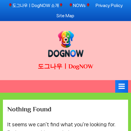
Skip
도그나우ㅣDogNOW 소개
NOWs
Privacy Policy
to
Site Map
content
도그나우ㅣDogNOW
Nothing Found
It seems we can’t find what you’re looking for.