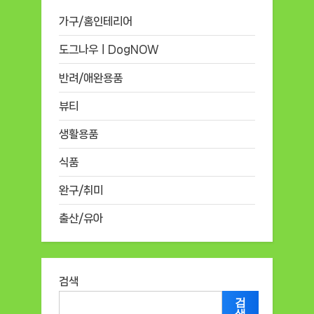
가구/홈인테리어
도그나우ㅣDogNOW
반려/애완용품
뷰티
생활용품
식품
완구/취미
출산/유아
검색
검