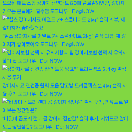
요요쉬 패드 소형 강아지 배변패드 50매 플로랄와인향, 강아지
키우는 분들에게 필수템
도그나우ㅣDogNOW
“힐스 강아지사료 어덜트 7+ 스몰바이트 2kg” 솔직 리뷰, 제 강
아지가 좋아했어요
도그나우ㅣDogNOW
강아지보험 선택 시 유의사
항과 팁
도그나우ㅣDogNOW
강아지사료 전견종 활력 도움 망고밥 트리플엑스 2.4kg 솔직 사
용 후기
도그나우ㅣDogNOW
“바잇미 곰도리 캔디 공 강아지 장난감” 솔직 후기, 키워드로 알아
보는 장단점은?
도그나우ㅣDogNOW