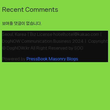
Recent Comments
보여줄 댓글이 없습니다.
Seoul, KoreaㅣBiz License hotelhotel@kakao.comㅣ
DogNOW Communication Business 2024ㅣ Copyright
© DogNOW.kr All Right Reserved by SOO
Powered by
PressBook Masonry Blogs