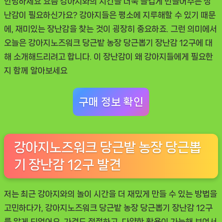
안녕하세요 요즘 강아지와의 시간을 더욱 즐겁게 만들어주는 장
12
난감이 필요하신가요? 강아지들은 평소에 지루해할 수 있기 때문
구,
에, 재미있는 장난감을 찾는 것이 굉장히 중요하죠. 그런 의미에서
아
오늘은 강아지노즈워크 당근밭 농장 당근뽑기 장난감 12구에 대
기
해 소개해드리려고 합니다. 이 장난감이 왜 강아지들에게 필요한
강
지 함께 알아보세요
아
지
구매 정보 확인
들
의
필
강아지노즈워크 당근밭 농장 당근뽑
수
기 장난감 12구 발견
템
저는 최근 강아지와의 놀이 시간을 더 재밌게 만들 수 있는 방법을
고민하다가, 강아지노즈워크 당근밭 농장 당근뽑기 장난감 12구
를 알게 되었어요. 가격도 적절하고, 다양한 활용이 가능해 보여서