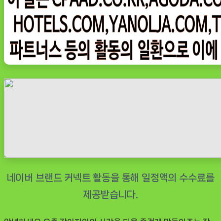
노
즈
워
크
당
근
밭
농
장
당
근
뽑
기
장
난
감