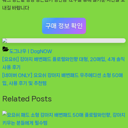
내길 바랍니다
구매 정보 확인
도그나우ㅣDogNOW
Previous
[요요쉬] 강아지 배변패드 플로럴와인향 대형, 20매입, 4개 솔직
글
Post:
사용 후기
탐
Next
[네이버 ONLY] 요요쉬 강아지 배변패드 우주에디션 소형 50매
Post:
입, 사용 후기 및 추천템
색
Related Posts