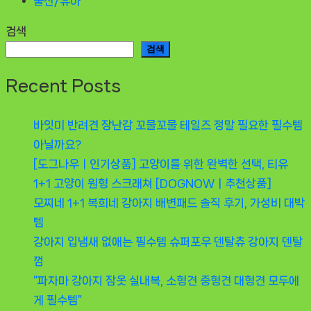
출산/유아
검색
검색
Recent Posts
바잇미 반려견 장난감 꼬물꼬물 테일즈 정말 필요한 필수템
아닐까요?
[도그나우ㅣ인기상품] 고양이를 위한 완벽한 선택, 티유
1+1 고양이 원형 스크래쳐 [DOGNOWㅣ추천상품]
모찌네 1+1 복희네 강아지 배변패드 솔직 후기, 가성비 대박
템
강아지 입냄새 없애는 필수템 슈퍼포우 덴탈츄 강아지 덴탈
껌
“파자마 강아지 잠옷 실내복, 소형견 중형견 대형견 모두에
게 필수템”