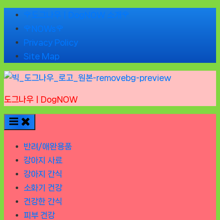
Skip
🌹도그나우ㅣDogNOW 소개🌹
to
🌹NOWs🌹
content
Privacy Policy
Site Map
도그나우ㅣDogNOW
반려/애완용품
강아지 사료
강아지 간식
소화기 건강
건강한 간식
피부 건강