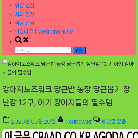
위장 건강
치과 건강
심장 건강
웨딩나우ㅣWeddingNOW
Toggle
search
검
form
색:
강아지노즈워크 당근밭 농장 당근뽑기 장
난감 12구, 아기 강아지들의 필수템
Posted
By
강
2026년 06월 20일
dognow.kr
에 댓글 없음
on
아
지