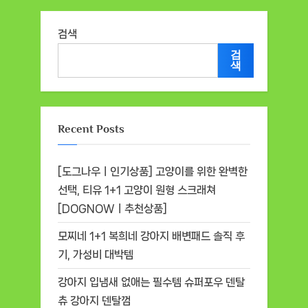
검색
검
색
Recent Posts
[도그나우ㅣ인기상품] 고양이를 위한 완벽한
선택, 티유 1+1 고양이 원형 스크래쳐
[DOGNOWㅣ추천상품]
모찌네 1+1 복희네 강아지 배변패드 솔직 후
기, 가성비 대박템
강아지 입냄새 없애는 필수템 슈퍼포우 덴탈
츄 강아지 덴탈껌