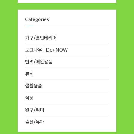
Categories
가구/홈인테리어
도그나우ㅣDogNOW
반려/애완용품
뷰티
생활용품
식품
완구/취미
출산/유아