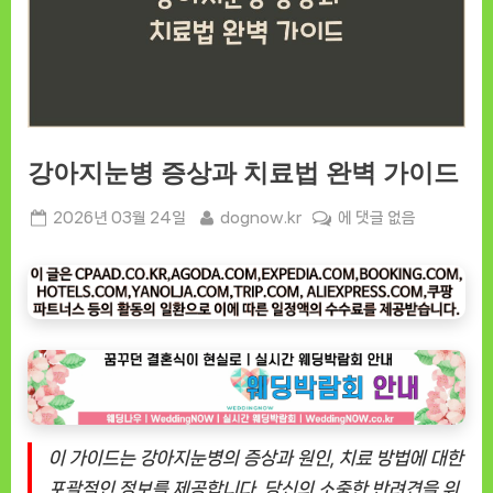
강아지눈병 증상과 치료법 완벽 가이드
Posted
By
강
2026년 03월 24일
dognow.kr
에 댓글 없음
on
아
지
눈
병
증
상
과
치
료
이 가이드는 강아지눈병의 증상과 원인, 치료 방법에 대한
법
포괄적인 정보를 제공합니다. 당신의 소중한 반려견을 위