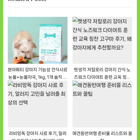
색
i
t
o
P
u
o
s
s
P
t
o
:
s
t
본아페티 강아지 기능성 건식사료
펫생각 저칼로리 강아지 간식 노
눈물+눈물자국, 1kg, 1개 솔직 후
즈워크 다이어트 훈련 교육 칭찬
:
기
고구마 후기, 왜 강아지에게 추천
할까요?
라비앙독 강아지 사료 후기, 알러
애견동반여행 준비물 리스트와 꿀