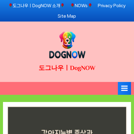
Skip
도그나우ㅣDogNOW 소개
NOWs
Privacy Policy
to
Site Map
content
도그나우ㅣDogNOW