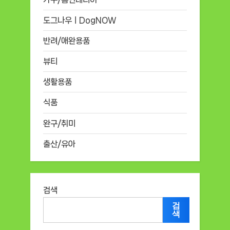
도그나우ㅣDogNOW
반려/애완용품
뷰티
생활용품
식품
완구/취미
출산/유아
검색
검
색