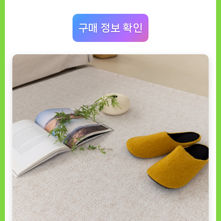
정
말
구매 정보 확인
만
족
스
러
워
요