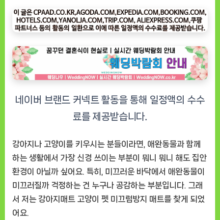
지
매
트
고
양
이
펫
미
끄
럼
방
지
강아지나 고양이를 키우시는 분들이라면, 애완동물과 함께
매
하는 생활에서 가장 신경 쓰이는 부분이 뭐니 뭐니 해도 집안
트
환경이 아닐까 싶어요. 특히, 미끄러운 바닥에서 애완동물이
솔
미끄러질까 걱정하는 건 누구나 공감하는 부분입니다. 그래
직
서 저는 강아지매트 고양이 펫 미끄럼방지 매트를 찾게 되었
리
뷰,
어요.