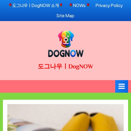
Skip
도그나우ㅣDogNOW 소개
NOWs
Privacy Policy
to
Site Map
content
도그나우ㅣDogNOW