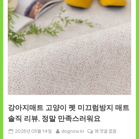
강아지매트 고양이 펫 미끄럼방지 매트
솔직 리뷰, 정말 만족스러워요
Posted
By
강
2026년 05월 14일
dognow.kr
에 댓글 없음
on
아