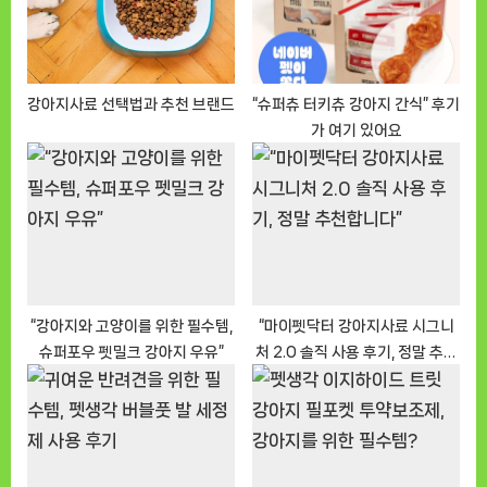
:
s
t
:
강아지사료 선택법과 추천 브랜드
“슈퍼츄 터키츄 강아지 간식” 후기
가 여기 있어요
“강아지와 고양이를 위한 필수템,
“마이펫닥터 강아지사료 시그니
슈퍼포우 펫밀크 강아지 우유”
처 2.0 솔직 사용 후기, 정말 추천
합니다”