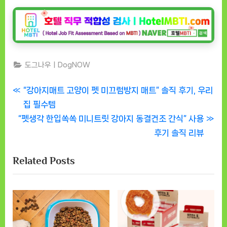
도그나우ㅣDogNOW
글
P
“강아지매트 고양이 펫 미끄럼방지 매트” 솔직 후기, 우리
r
집 필수템
탐
N
e
“펫생각 한입쏙쏙 미니트릿 강아지 동결건조 간식” 사용
색
e
v
후기 솔직 리뷰
x
i
Related Posts
t
o
P
u
o
s
s
P
t
o