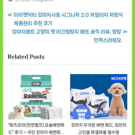
글
P
마이펫닥터 강아지사료 시그니처 2.0 저알러지 처방식
r
체중관리 추천 후기
탐
N
e
강아지매트 고양이 펫 미끄럼방지 매트 솔직 리뷰, 정말
색
e
v
만족스러워요
x
i
Related Posts
t
o
P
u
o
s
s
P
t
o
:
s
t
:
“페츠모아(천연펄프) 요술배변패
강아지 두꺼운 배변 패드, 집안의
드” 후기 – 국민 강아지 배변패드
고민을 해결해줄 필수템