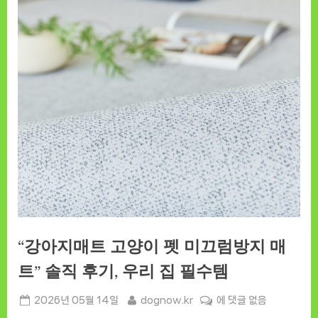
“강아지매트 고양이 펫 미끄럼방지 매
트” 솔직 후기, 우리 집 필수템
Posted
By
“강
2026년 05월 14일
dognow.kr
에 댓글 없음
on
아