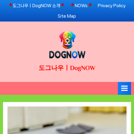
Skip
도그나우ㅣDogNOW 소개
NOWs
Privacy Policy
to
Site Map
content
도그나우ㅣDogNOW