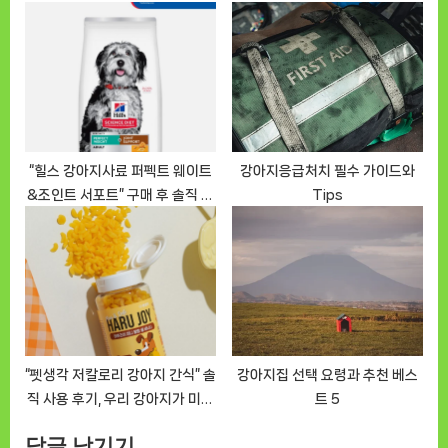
의 진리
“힐스 강아지사료 퍼펙트 웨이트
강아지응급처치 필수 가이드와
&조인트 서포트” 구매 후 솔직 리
Tips
뷰
“펫생각 저칼로리 강아지 간식” 솔
강아지집 선택 요령과 추천 베스
직 사용 후기, 우리 강아지가 미치
트 5
겠어요
답글 남기기