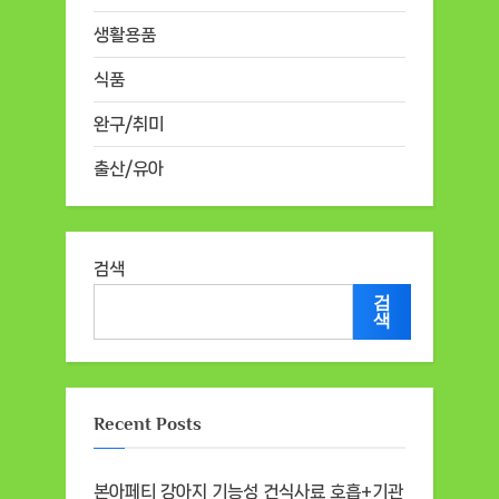
생활용품
식품
완구/취미
출산/유아
검색
검
색
Recent Posts
본아페티 강아지 기능성 건식사료 호흡+기관