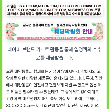
지
매
트
고
양
이
펫
미
끄
럼
방
지
요즘 애완동물과 함께하는 가정이 많아지면서, 강아지와 고
매
양이를 위한 다양한 제품들이 출시되고 있습니다. 특히, 집안
트”
에서 애완동물이 안전하고 편안하게 지낼 수 있도록 돕는 매
솔
트 제품은 필수라 할 수 있는데요. 그 중에서도
강아지매트
직
고양이 펫 미끄럼방지 매트 복도 거실 도트 라이트그레이,
후
기,
300x200cm
는 제가 최근에 발견한 대단한 제품이에요.