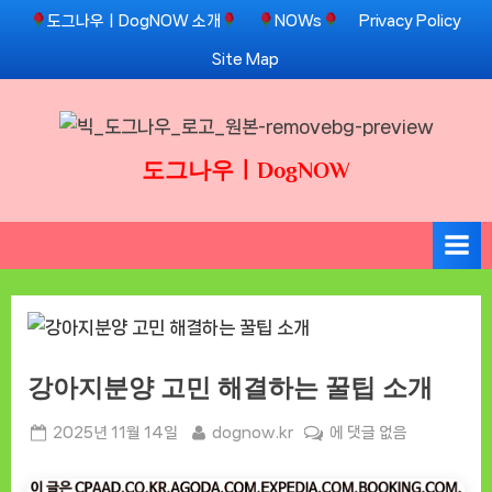
Skip
도그나우ㅣDogNOW 소개
NOWs
Privacy Policy
to
Site Map
content
도그나우ㅣDogNOW
강아지분양 고민 해결하는 꿀팁 소개
Posted
By
강
2025년 11월 14일
dognow.kr
에 댓글 없음
on
아
지