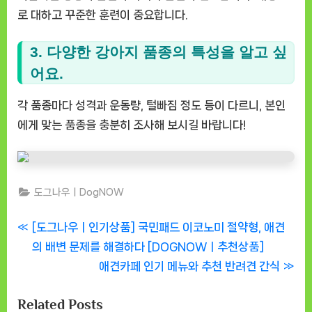
로 대하고 꾸준한 훈련이 중요합니다.
3. 다양한 강아지 품종의 특성을 알고 싶
어요.
각 품종마다 성격과 운동량, 털빠짐 정도 등이 다르니, 본인
에게 맞는 품종을 충분히 조사해 보시길 바랍니다!
도그나우ㅣDogNOW
글
P
[도그나우ㅣ인기상품] 국민패드 이코노미 절약형, 애견
r
의 배변 문제를 해결하다 [DOGNOWㅣ추천상품]
탐
e
N
애견카페 인기 메뉴와 추천 반려견 간식
색
v
e
Related Posts
i
x