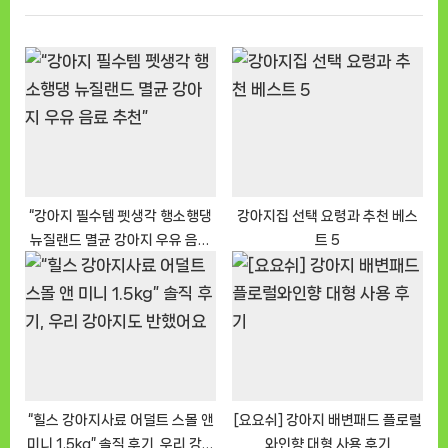
o
t
u
P
s
o
P
s
o
t
s
:
t
:
“강아지 필수템 펫생각 행소행댕
강아지집 선택 요령과 추천 베스
뉴질랜드 멸균 강아지 우유 음료
트 5
추천”
“힐스 강아지사료 어덜트 스몰 앤
[요요쉬] 강아지 배변패드 플로럴
미니 1.5kg” 솔직 후기, 우리 강아
와인향 대형 사용 후기