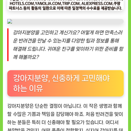
분
양
고
민
강아지분양을 고민하고 계신가요? 어떻게 하면 만족스러
해
결
운 반려견을 만날 수 있는지를 다양한 팁과 정보를 통해
하
해결해 드립니다. 귀여운 친구를 맞이하기 위한 준비를 함
는
께 해볼까요?
꿀
팁
소
강아지분양, 신중하게 고민해야
개
하는 이유
강아지분양은 단순한 결정이 아닙니다. 이 작은 생명과 함께
할 수많은 기쁨과 책임을 감당해야 하죠. 처음 반려견을 맞이
하는 분들은 특히 더 신중해야 할 필요가 있습니다. 어디서
분양받을 것인지, 어떤 품종이 적합할지, 심지어 강아지를 데