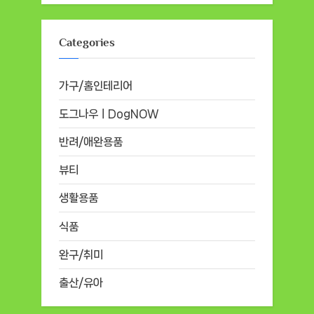
Categories
가구/홈인테리어
도그나우ㅣDogNOW
반려/애완용품
뷰티
생활용품
식품
완구/취미
출산/유아