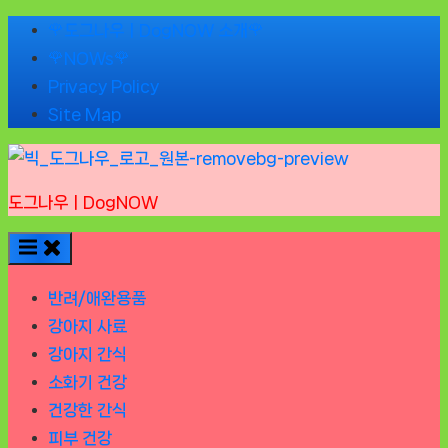
Skip
🌹도그나우ㅣDogNOW 소개🌹
to
🌹NOWs🌹
content
Privacy Policy
Site Map
도그나우ㅣDogNOW
반려/애완용품
강아지 사료
강아지 간식
소화기 건강
건강한 간식
피부 건강