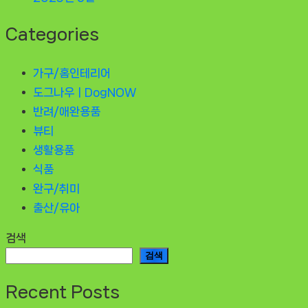
Categories
가구/홈인테리어
도그나우ㅣDogNOW
반려/애완용품
뷰티
생활용품
식품
완구/취미
출산/유아
검색
검색
Recent Posts