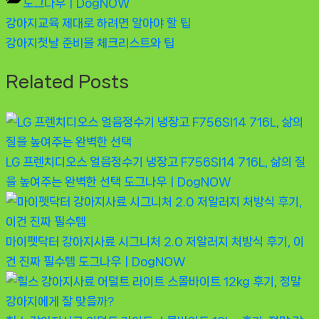
도그나우ㅣDogNOW
Previous
강아지교육 제대로 하려면 알아야 할 팁
글
Post:
Next
강아지첫날 준비물 체크리스트와 팁
탐
Post:
Related Posts
색
LG 프렌치디오스 얼음정수기 냉장고 F756SI14 716L, 삶의 질
을 높여주는 완벽한 선택
도그나우ㅣDogNOW
마이펫닥터 강아지사료 시그니처 2.0 저알러지 처방식 후기, 이
건 진짜 필수템
도그나우ㅣDogNOW