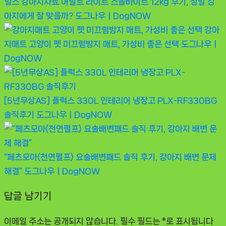
힐스 강아지사료 어덜트 라이트 스몰바이트 12kg 후기, 정말 강
아지에게 잘 맞을까?
도그나우ㅣDogNOW
강아
지매트 고양이 펫 미끄럼방지 매트, 가성비 좋은 선택
도그나우ㅣ
DogNOW
[5년무상AS] 플럭스 330L 인테리어 냉장고 PLX-RF330BG
솔직후기
도그나우ㅣDogNOW
“페츠모아(천연펄프) 요술배변패드 솔직 후기, 강아지 배변 문제
해결”
도그나우ㅣDogNOW
답글 남기기
이메일 주소는 공개되지 않습니다.
필수 필드는
*
로 표시됩니다