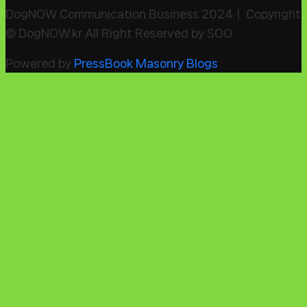
DogNOW Communication Business 2024ㅣ Copyright
© DogNOW.kr All Right Reserved by SOO
Powered by
PressBook Masonry Blogs