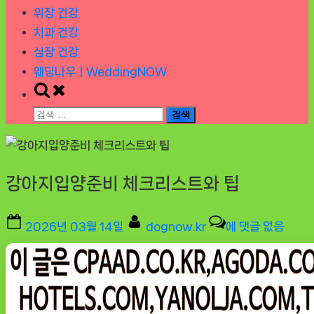
위장 건강
치과 건강
심장 건강
웨딩나우ㅣWeddingNOW
Toggle
search
검
form
색:
강아지입양준비 체크리스트와 팁
Posted
By
강
2026년 03월 14일
dognow.kr
에 댓글 없음
on
아
지
입
양