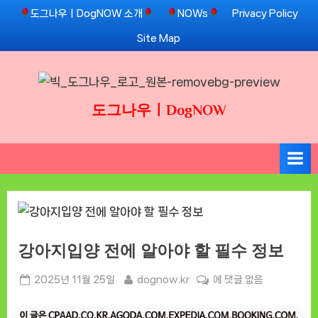
Skip
도그나우ㅣDogNOW 소개
NOWs
Privacy Policy
to
Site Map
content
도그나우ㅣDogNOW
강아지입양 전에 알아야 할 필수 정보
Posted
By
강
2025년 11월 25일
dognow.kr
에 댓글 없음
on
아
지