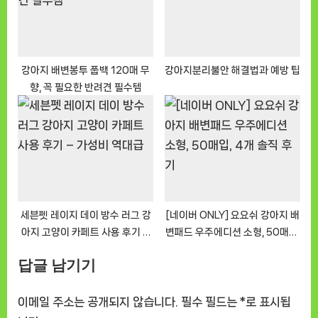
강아지 배변봉투 풉백 120매 무
강아지분리불안 해결법과 예방 팁
향, 꼭 필요한 반려견 필수템
세븐펫 레이지 데이 방수 러그 강
[네이버 ONLY] 요요쉬 강아지 배
아지 고양이 카페트 사용 후기 –
변패드 우주에디션 소형, 50매입,
가성비 역대급
4개 솔직 후기
답글 남기기
이메일 주소는 공개되지 않습니다.
필수 필드는
*
로 표시됩