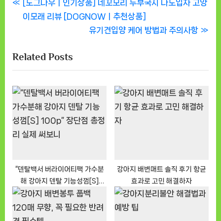
글
P
[도그나우ㅣ인기상품] 네꼬모리 두부국시 나노입자 고양
r
이모래 리뷰 [DOGNOWㅣ추천상품]
탐
e
N
유기견입양 케어 방법과 주의사항
색
v
e
Related Posts
i
x
o
t
u
P
s
o
P
s
o
t
s
:
t
:
“덴탈백서 버라이어티팩 가수분
강아지 배변매트 솔직 후기 항균
해 강아지 덴탈 기능성껌[S]
효과로 고민 해결하자
100p” 장단점 총정리 실제 써보
니