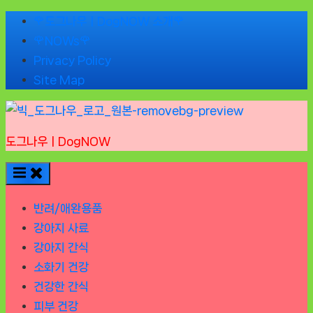
Skip
🌹도그나우ㅣDogNOW 소개🌹
to
🌹NOWs🌹
content
Privacy Policy
Site Map
도그나우ㅣDogNOW
반려/애완용품
강아지 사료
강아지 간식
소화기 건강
건강한 간식
피부 건강