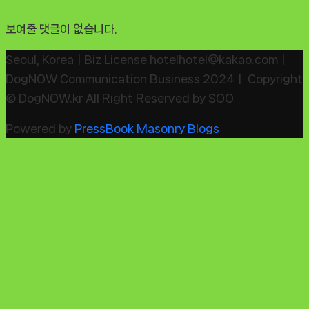
보여줄 댓글이 없습니다.
Seoul, KoreaㅣBiz License hotelhotel@kakao.comㅣ
DogNOW Communication Business 2024ㅣ Copyright
© DogNOW.kr All Right Reserved by SOO
Powered by
PressBook Masonry Blogs