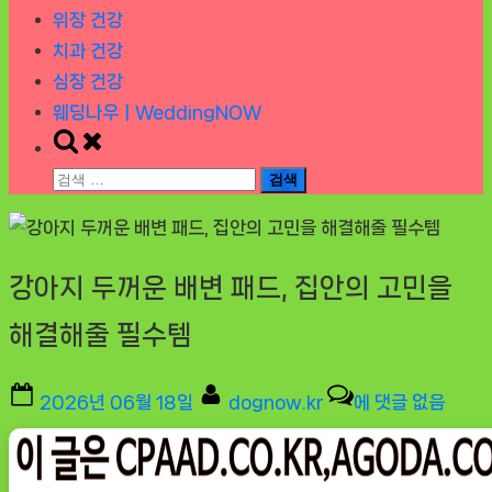
위장 건강
치과 건강
심장 건강
웨딩나우ㅣWeddingNOW
Toggle
search
검
form
색:
강아지 두꺼운 배변 패드, 집안의 고민을
해결해줄 필수템
Posted
By
강
2026년 06월 18일
dognow.kr
에 댓글 없음
on
아
지
두