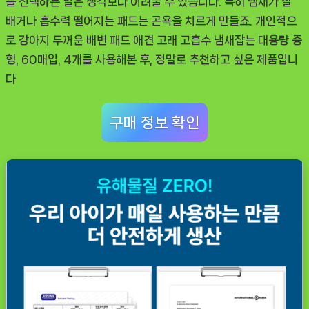
를 선택하는 일은 생각보다 어려울 수 있습니다. 특히 냄새가 잘
필
배거나 흡수력 떨어지는 패드는 곤욕을 치르게 만들죠. 개인적으
수
로 강아지 두꺼운 배변 패드 애견 고래 고흡수 냄새잡는 대용량 중
템
형, 60매입, 4개를 사용해본 후, 정말로 추천하고 싶은 제품입니
다
구매 정보 확인