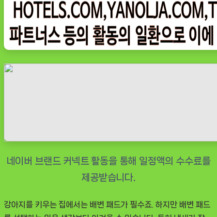
꺼
운
배
변
패
드,
집
안
의
고
민
을
해
결
해
강아지를 키우는 집에서는 배변 패드가 필수죠. 하지만 배변 패드
줄