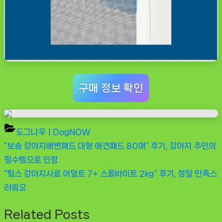
구매 정보 확인
도그나우ㅣDogNOW
Previous
“보솜 강아지배변패드 대형 애견패드 80매” 후기, 강아지 주인의
글
Post:
필수템으로 인정
탐
Next
“힐스 강아지사료 어덜트 7+ 스몰바이트 2kg” 후기, 정말 만족스
Post:
러워요
색
Related Posts