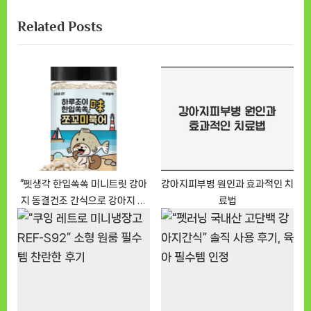
i
x
Related Posts
o
t
u
P
s
o
P
s
o
t
s
:
t
:
“펫생각 한입쏙쏙 미니트릿 강아
강아지피부병 원인과 효과적인 치
지 동결건조 간식으로 강아지 간
료법
식 걱정 끝내기”