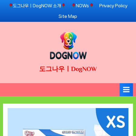
Skip
도그나우ㅣDogNOW 소개
NOWs
Privacy Policy
to
Site Map
content
도그나우ㅣDogNOW