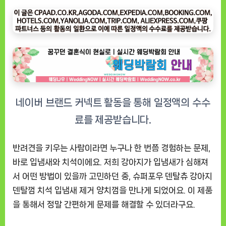
지
입
냄
새
제
거
의
필
수
템,
슈
퍼
반려견을 키우는 사람이라면 누구나 한 번쯤 경험하는 문제,
포
바로 입냄새와 치석이에요. 저희 강아지가 입냄새가 심해져
우
서 어떤 방법이 있을까 고민하던 중, 슈퍼포우 덴탈츄 강아지
덴
덴탈껌 치석 입냄새 제거 양치껌을 만나게 되었어요. 이 제품
탈
을 통해서 정말 간편하게 문제를 해결할 수 있더라구요.
츄
솔