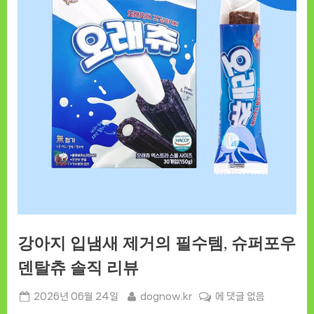
강아지 입냄새 제거의 필수템, 슈퍼포우
덴탈츄 솔직 리뷰
Posted
By
강
2026년 06월 24일
dognow.kr
에 댓글 없음
on
아