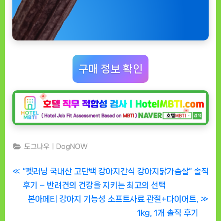
구매 정보 확인
도그나우ㅣDogNOW
글
P
“펫러닝 국내산 고단백 강아지간식 강아지닭가슴살” 솔직
r
후기 – 반려견의 건강을 지키는 최고의 선택
탐
e
N
본아페티 강아지 기능성 소프트사료 관절+다이어트,
색
v
e
1kg, 1개 솔직 후기