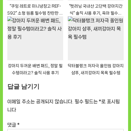
“쿠잉 레트로 미니냉장고 REF-
“펫러닝 국내산 고단백 강아지간
S92” 소형 원룸 필수템 찬란한 후
식” 솔직 사용 후기, 육아 필수템
기
인정
강아지 두꺼운 배변 패드, 정말 필
닥터블랭크 저자극 올인원 강아지
수템이라고? 솔직 사용 후기
샴푸, 새끼강아지 목욕 필수템
답글 남기기
이메일 주소는 공개되지 않습니다.
필수 필드는
*
로 표시됩
니다
댓글
*