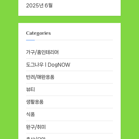
2025년 6월
Categories
가구/홈인테리어
도그나우ㅣDogNOW
반려/애완용품
뷰티
생활용품
식품
완구/취미