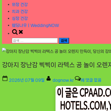
위장 건강
치과 건강
심장 건강
웨딩나우ㅣWeddingNOW
Toggle
search
검
form
색:
강아지 장난감 삑삑이 라텍스 공 놀이 오렌
Posted
By
강
2026년 07월 09일
dognow.kr
에 댓글 없음
on
아
지
장
난