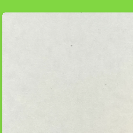
당
신
의
강
아
지
필
수
템