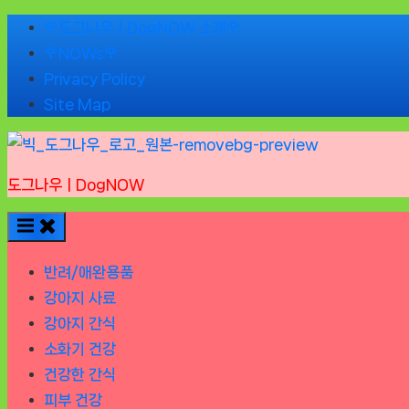
Skip
🌹도그나우ㅣDogNOW 소개🌹
to
🌹NOWs🌹
content
Privacy Policy
Site Map
도그나우ㅣDogNOW
반려/애완용품
강아지 사료
강아지 간식
소화기 건강
건강한 간식
피부 건강