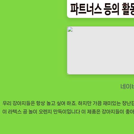
감
삑
삑
이
라
텍
스
공
놀
이
오
렌
우리 강아지들은 항상 놀고 싶어 하죠. 하지만 가끔 재미있는 장난
지
이 라텍스 공 놀이 오렌지 만득이
입니다 이 제품은 강아지들이 좋아
만
득
이,