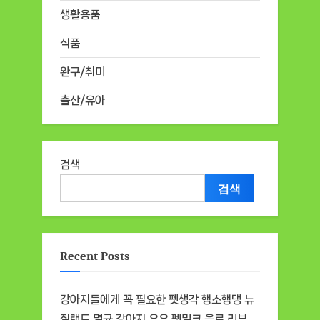
생활용품
식품
완구/취미
출산/유아
검색
검색
Recent Posts
강아지들에게 꼭 필요한 펫생각 행소행댕 뉴
질랜드 멸균 강아지 우유 펫밀크 음료 리뷰