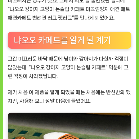
미끄러지는 경우가 잦죠. 그래서 저도 늘 불안했던 찰나에
애
“냐오오 강아지 고양이 논슬립 카페트 미끄럼방지 애견 매트
견
애견카페트 변려견 러그 펫러그”를 만나게 되었어요.
필
수
템
냐오오 카페트를 알게 된 계기
으
로
인
그간 미끄러운 바닥 때문에 냥이와 강아지가 다칠까 걱정이
정
많았는데, “냐오오 강아지 고양이 논슬립 카페트” 덕분에 그
런 걱정이 사라졌답니다.
제가 처음 이 제품을 알게 되었을 때는 처음에는 반신반의 했
지만, 사용해 보니 정말 마음에 들었어요.