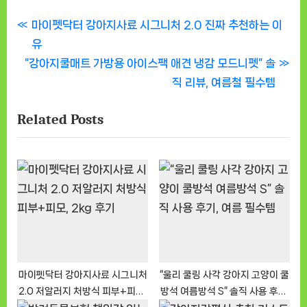
글
P
마이펫닥터 강아지사료 시그니처 2.0 진짜 추천하는 이
r
유
탐
N
e
“강아지쿨매트 가방용 아이스팩 애견 냉감 모드니펫” 솔
색
e
v
직 리뷰, 여름철 필수템
x
i
Related Posts
t
o
P
u
o
s
s
P
t
o
:
s
t
:
마이펫닥터 강아지사료 시그니처
“울리 쿨링 사각 강아지 고양이 쿨
2.0 저알러지 처방식 피부+피모,
방석 여름방석 S” 솔직 사용 후기,