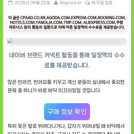
Posted
By
“냐
2026년 06월 20일
dognow.kr
에 댓글 없음
on
오
오
강
아
지
고
양
이
논
슬
립
많은 반려견, 반려묘를 키우고 계신 분들이 실내에서 중요한
카
문제 중 하나가 바로 바닥 미끄러짐일 것입니다.
페
트”
사
구매 정보 확인
용
후
특히 젖은 발로 뛰어다니거나, 갑자기 뛰어내릴 때 바닥에서
기,