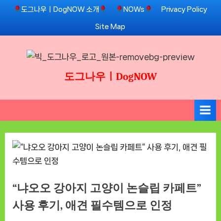
Skip
도그나우ㅣDogNOW 소개
NOWs
Privacy Policy
to
Site Map
content
도그나우ㅣDogNOW
“냐오오 강아지 고양이 논슬립 카페트”
사용 후기, 애견 필수템으로 인정