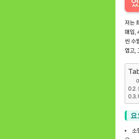
었
저는 
매입,
씬 수
엽고,
Tab
요
소