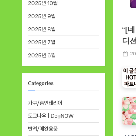
2025년 10월
2025년 9월
“[
2025년 8월
디션
2025년 7월
Po
20
2025년 6월
on
Categories
가구/홈인테리어
도그나우ㅣDogNOW
반려/애완용품