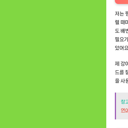
저는 
럴 때
도 배
필요가
았어
제 강
드를 
을 사
참
연어