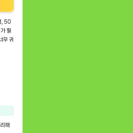
, 50
리가 훨
너무 귀
편리해