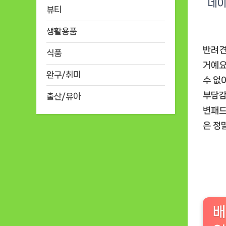
뷰티
생활용품
반려견
식품
거예요
완구/취미
수 없
부담감
출산/유아
변패드
은 정
배