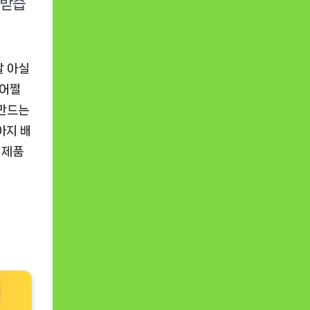
잘 아실
 어쩔
 만드는
아지 배
 제품
되