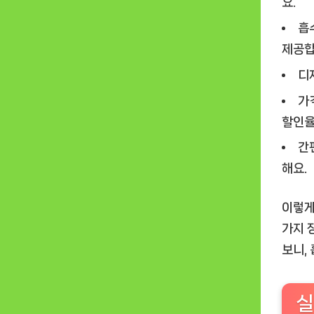
요.
흡
제공합
디
가
할인율
간
해요.
이렇게
가지 
보니,
실