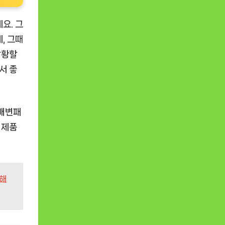
요. 그
, 그때
당황할
서 좋
 배변패
 제품
분해