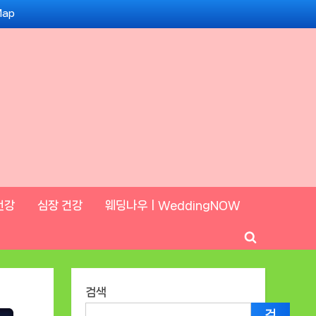
Map
건강
심장 건강
웨딩나우ㅣWeddingNOW
Toggle
search
form
검색
검