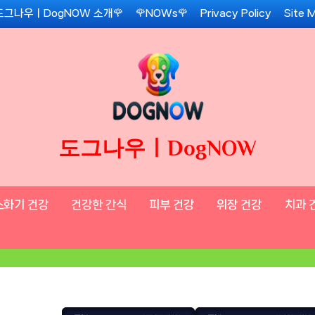
도그나우ㅣDogNOW 소개🌹
🌹NOWs🌹
Privacy Policy
Site 
도그나우ㅣDogNOW
소화기 건강
건강한 간식
피부 건강
위장 건강
치과 