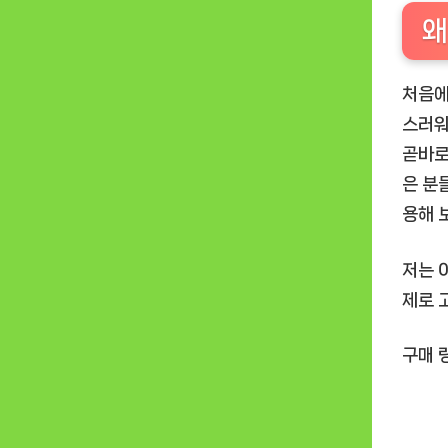
왜
처음에
스러워
곧바로
은 분
용해 
저는 
제로 
구매 