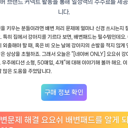
변
패
드
우
을 키우는 분들이라면 배변 처리 문제에 얼마나 신경 쓰시는지 
주
. 특히 집에서 강아지를 기르다 보면, 배변패드는 필수템인데요.
에
이 외출해야 할 때, 혹은 비 오는 날에 강아지의 손발을 적지 않게
디
은 상상을 초월하죠. 그래서 오늘은 “[네이버 ONLY] 요요쉬 강
션
 우주에디션 소형, 50매입, 4개”에 대해 이야기해 볼까 해요. 이
소
말 많은 도움을 주었답니다.
형”
솔
직
구매 정보 확인
사
용
후
기
변문제 해결 요요쉬 배변패드를 알게 