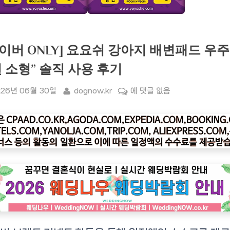
네이버 ONLY] 요요쉬 강아지 배변패드 우
 소형” 솔직 사용 후기
sted
By
“[네
26년 06월 30일
dognow.kr
에 댓글 없음
이
버
ONLY]
요
요
쉬
강
아
지
배