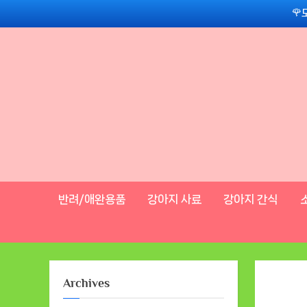
Skip
🌹
to
content
반려/애완용품
강아지 사료
강아지 간식
Archives