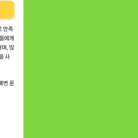
로 만족
분들에게
며, 많
을 사
배변 문