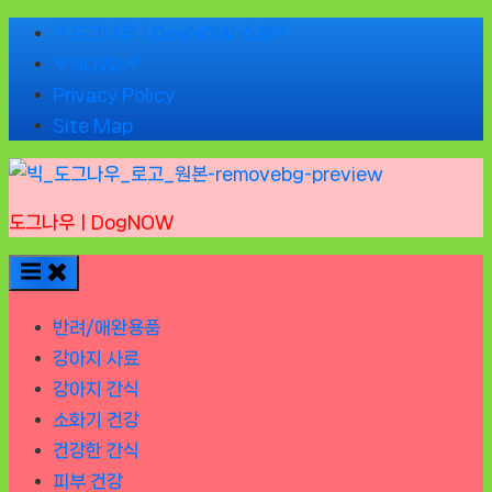
Skip
🌹도그나우ㅣDogNOW 소개🌹
to
🌹NOWs🌹
content
Privacy Policy
Site Map
도그나우ㅣDogNOW
반려/애완용품
강아지 사료
강아지 간식
소화기 건강
건강한 간식
피부 건강