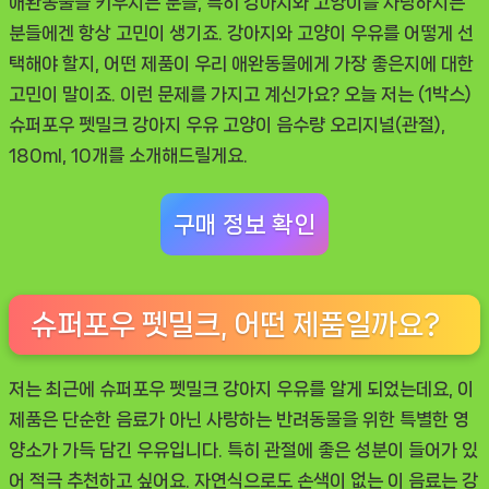
애완동물을 키우시는 분들, 특히 강아지와 고양이를 사랑하시는
‘슈
분들에겐 항상 고민이 생기죠.
강아지와 고양이 우유
를 어떻게 선
퍼
택해야 할지, 어떤 제품이 우리 애완동물에게 가장 좋은지에 대한
포
고민이 말이죠. 이런 문제를 가지고 계신가요? 오늘 저는
(1박스)
우
슈퍼포우 펫밀크 강아지 우유 고양이 음수량 오리지널(관절),
펫
180ml, 10개
를 소개해드릴게요.
밀
크’
구매 정보 확인
추
천
슈퍼포우 펫밀크, 어떤 제품일까요?
저는 최근에
슈퍼포우 펫밀크 강아지 우유
를 알게 되었는데요, 이
제품은 단순한 음료가 아닌 사랑하는 반려동물을 위한 특별한 영
양소가 가득 담긴 우유입니다. 특히 관절에 좋은 성분이 들어가 있
어 적극 추천하고 싶어요. 자연식으로도 손색이 없는 이 음료는
강