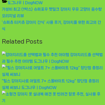
도그나우ㅣDogNOW
Previous
가성비 최고 (1박스) 슈퍼포우 펫밀크 강아지 우유 고양이 음수량
글
Post:
오리지널 리뷰
탐
Next
‘슈퍼츄 터키츄 강아지 간식’ 사용 후기, 강아지를 위한 최고의 간
Post:
식
색
Related Posts
강아지리드줄 선택법
과 필수 추천 아이템
도그나우ㅣDogNOW
“힐스 강아지사료 어덜트 7+ 스몰바이트 12kg” 장단점 총정리
실제 써보니
도그나우ㅣDogNOW