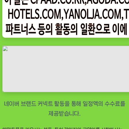
의
선
택,
강
아
지
와
고
양
이
를
위
한
필
수
템