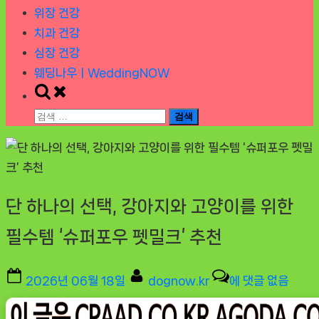
위장 건강
치과 건강
심장 건강
웨딩나우ㅣWeddingNOW
Toggle
search
검
form
색:
단 하나의 선택, 강아지와 고양이를 위한
필수템 ‘슈퍼포우 펫밀크’ 추천
Posted
By
단
2026년 06월 18일
dognow.kr
에 댓글 없음
on
하
나