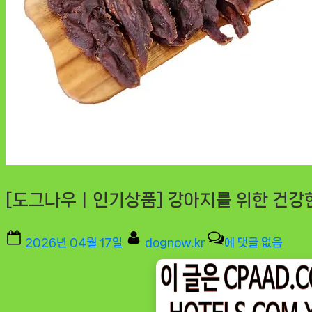
[도그나우ㅣ인기상품] 강아지를 위한 건강한
Posted
By
[도
2026년 04월 17일
dognow.kr
에 댓글 없음
on
그
나
우