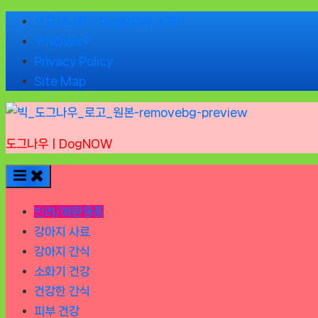
Skip
🌹도그나우ㅣDogNOW 소개🌹
to
🌹NOWs🌹
content
Privacy Policy
Site Map
도그나우ㅣDogNOW
반려/애완용품
강아지 사료
강아지 간식
소화기 건강
건강한 간식
피부 건강