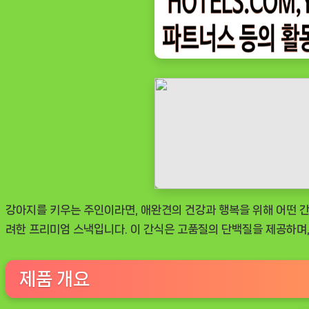
ㅣ
인
기
상
품]
강
아
지
를
위
한
강아지를 키우는 주인이라면, 애완견의 건강과 행복을 위해 어떤 간
건
려한 프리미엄 스낵입니다. 이 간식은 고품질의 단백질을 제공하며
강
한
선
제품 개요
택!