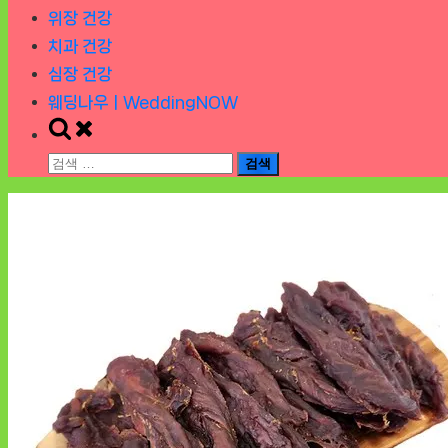
위장 건강
치과 건강
심장 건강
웨딩나우ㅣWeddingNOW
Toggle
search
검
form
색: