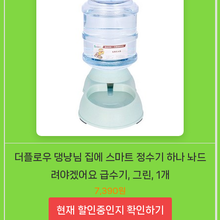
더플로우 댕냥님 집에 스마트 정수기 하나 놔드
려야겠어요 급수기, 그린, 1개
7,390원
현재 할인중인지 확인하기