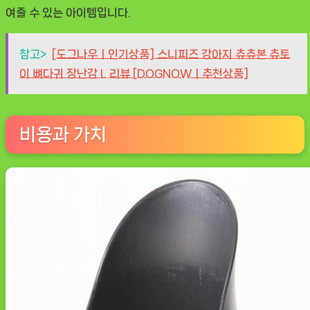
여줄 수 있는 아이템입니다.
참고>
[도그나우ㅣ인기상품] 스니피즈 강아지 츄츄본 츄토
이 뼈다귀 장난감 L 리뷰 [DOGNOWㅣ추천상품]
비용과 가치