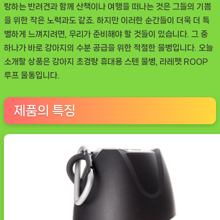
랑하는 반려견과 함께 산책이나 여행을 떠나는 것은 그들의 기쁨
대
을 위한 작은 노력과도 같죠. 하지만 이러한 순간들이 더욱 더 특
용
별하게 느껴지려면, 우리가 준비해야 할 것들이 있습니다. 그 중
스
하나가 바로 강아지의 수분 공급을 위한 적절한 물병입니다. 오늘
텐
소개할 상품은 강아지 초경량 휴대용 스텐 물병, 라레펫 ROOP
물
루프 물통입니다.
병
라
레
제품의 특징
펫
ROOP
루
프
물
통:
강
아