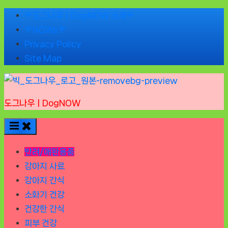
Skip
🌹도그나우ㅣDogNOW 소개🌹
to
🌹NOWs🌹
content
Privacy Policy
Site Map
도그나우ㅣDogNOW
반려/애완용품
강아지 사료
강아지 간식
소화기 건강
건강한 간식
피부 건강