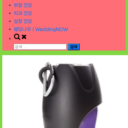
위장 건강
치과 건강
심장 건강
웨딩나우ㅣWeddingNOW
Toggle
search
검
form
색: