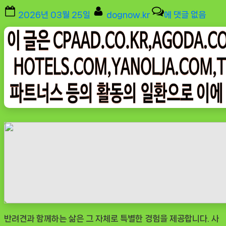
Posted
By
[도
2026년 03월 25일
dognow.kr
에 댓글 없음
on
그
나
우
ㅣ
인
기
상
품]
강
아
지
초
경
량
반려견과 함께하는 삶은 그 자체로 특별한 경험을 제공합니다. 사
휴