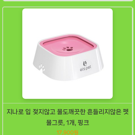
지나로 입 젖지않고 물도깨끗한 흔들리지않은 펫
물그릇, 1개, 핑크
17,900원