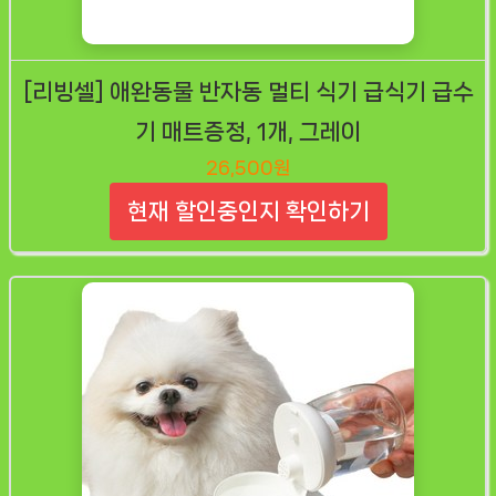
[리빙셀] 애완동물 반자동 멀티 식기 급식기 급수
기 매트증정, 1개, 그레이
26,500원
현재 할인중인지 확인하기