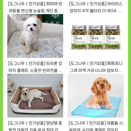
[도그나우ㅣ인기상품] 파미야 반
[도그나우ㅣ인기상품] 아이리스
려동물 변신형 논슬립 계단 중형
강아지 4각 울타리 CI-604: 완
소개 [DOGNOWㅣ추천상품]
벽한 반려견 공간을 위한 선택
[DOGNOWㅣ추천상품]
[도그나우ㅣ인기상품] 듀라론 강
[도그나우ㅣ인기상품] 페페로니
아지 쿨매트: 소중한 반려견을 위
그래 미역 가르시니아 캄보지아
한 최상의 선택 [DOGNOWㅣ추
강아지 간식: 건강한 선택
천상품]
[DOGNOWㅣ추천상품]
[도그나우ㅣ인기상품] 멍냥템 중
[도그나우ㅣ인기상품] 여름을 시
형견 대형견 가죽 방석 침대 리뷰
원하게, 수더분 쿨매트 강아지 고