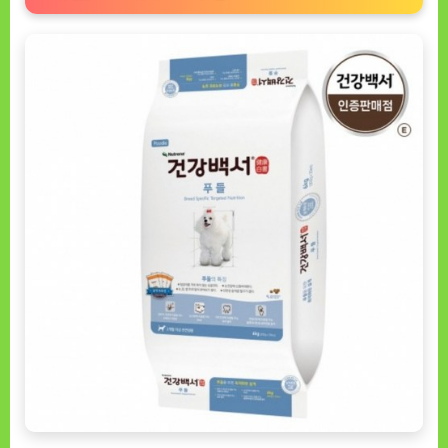
위
한
최
고
의
선
택
[DOGNOW
ㅣ
추
천
상
품]