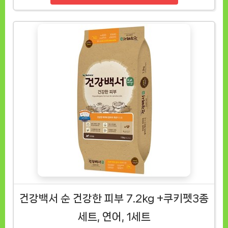
건강백서 순 건강한 피부 7.2kg +쿠키펫3종
세트, 연어, 1세트