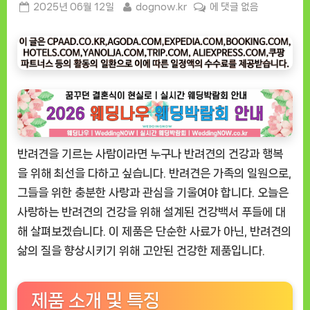
Posted
By
[도
2025년 06월 12일
dognow.kr
에 댓글 없음
on
그
나
우
ㅣ
인
기
상
품]
반려견을 기르는 사람이라면 누구나 반려견의 건강과 행복
건
강
을 위해 최선을 다하고 싶습니다. 반려견은 가족의 일원으로,
백
그들을 위한 충분한 사랑과 관심을 기울여야 합니다. 오늘은
서
사랑하는 반려견의 건강을 위해 설계된 건강백서 푸들에 대
푸
해 살펴보겠습니다. 이 제품은 단순한 사료가 아닌, 반려견의
들:
삶의 질을 향상시키기 위해 고안된 건강한 제품입니다.
반
려
견
제품 소개 및 특징
을