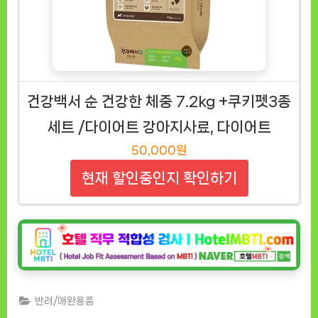
건강백서 순 건강한 체중 7.2kg +쿠키펫3종
세트 /다이어트 강아지사료, 다이어트
50,000원
현재 할인중인지 확인하기
반려/애완용품