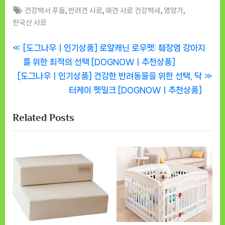
Tags:
,
,
,
,
건강백서 푸들
반려견 사료
애견 사료 건강백세
영양가
한국산 사료
글
P
[도그나우ㅣ인기상품] 로얄캐닌 로우펫: 췌장염 강아지
r
를 위한 최적의 선택 [DOGNOWㅣ추천상품]
탐
N
e
[도그나우ㅣ인기상품] 건강한 반려동물을 위한 선택, 닥
색
e
v
터케이 펫밀크 [DOGNOWㅣ추천상품]
x
i
Related Posts
t
o
P
u
o
s
s
P
t
o
:
s
t
: