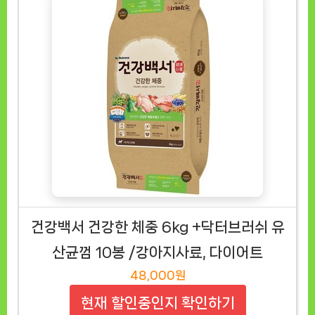
건강백서 건강한 체중 6kg +닥터브러쉬 유
산균껌 10봉 /강아지사료, 다이어트
48,000원
현재 할인중인지 확인하기