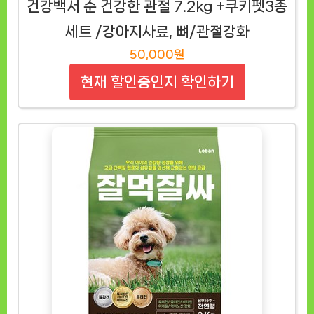
건강백서 순 건강한 관절 7.2kg +쿠키펫3종
세트 /강아지사료, 뼈/관절강화
50,000원
현재 할인중인지 확인하기