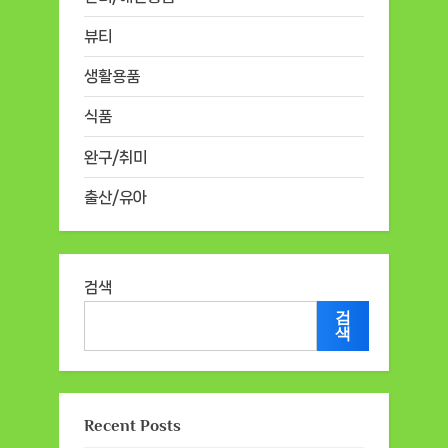
뷰티
생활용품
식품
완구/취미
출산/유아
검색
검
색
Recent Posts