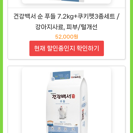
건강백서 순 푸들 7.2kg+쿠키펫3종세트 /
강아지사료, 피부/털개선
52,000원
현재 할인중인지 확인하기