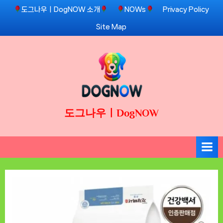
Skip
도그나우ㅣDogNOW 소개
NOWs
Privacy Policy
to
Site Map
content
도그나우ㅣDogNOW