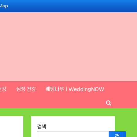
 Map
건강
심장 건강
웨딩나우ㅣWeddingNOW
Toggle
search
form
검색
검