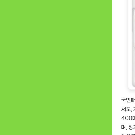
국민패
서도,
400
며, 