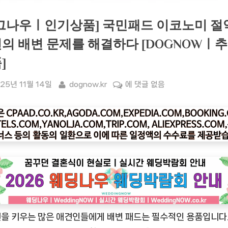
그나우ㅣ인기상품] 국민패드 이코노미 절
의 배변 문제를 해결하다 [DOGNOWㅣ
]
sted
By
[도
25년 11월 14일
dognow.kr
에 댓글 없음
그
나
우
ㅣ
인
기
상
품]
국
을 키우는 많은 애견인들에게 배변 패드는 필수적인 용품입니다.
민