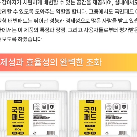
패
 강아지가 시원하게 배변할 수 있는 공간을 제공하여, 실내에서
드
관리할 수 있도록 도와주는 역할을 합니다. 그중에서도 국민패드
이
약형 배변패드는 뛰어난 성능과 경제성으로 많은 사랑을 받고 있
코
글에서는 이 제품의 특징과 장점, 그리고 사용자들로부터 평가받은
노
펴보도록 하겠습니다.
미
절
약
제성과 효율성의 완벽한 조화
형,
애
견
의
배
변
문
제
를
해