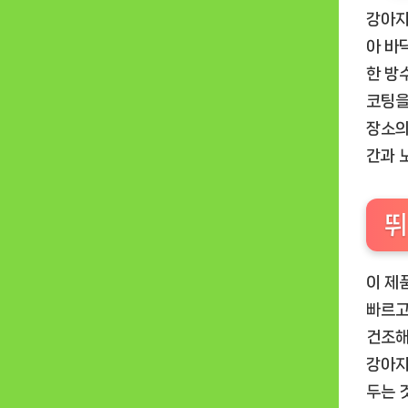
강아지
아 바
한 방
코팅을
장소의
간과 
뛰
이 제
빠르고
건조해
강아지
두는 