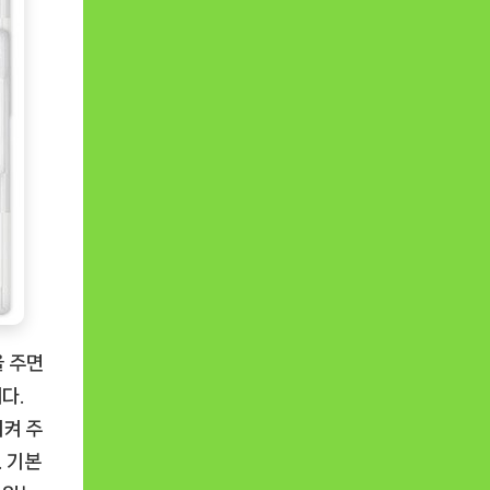
을 주면
다.
켜 주
. 기본