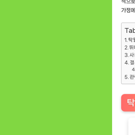
적으로
가정에
Tab
탁
뛰
사
결
관
탁