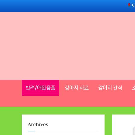
Skip
to
content
반려/애완용품
강아지 사료
강아지 간식
Archives