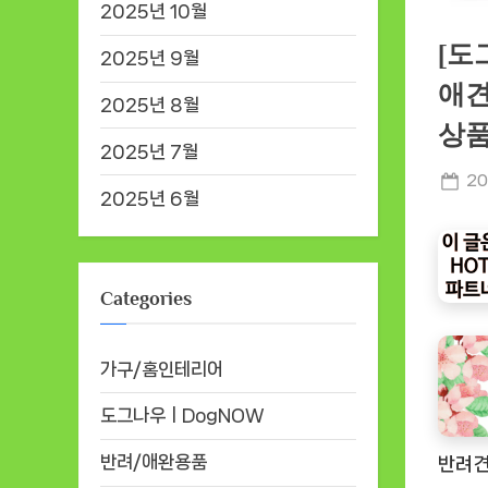
2025년 10월
[도
2025년 9월
애견
2025년 8월
상품
2025년 7월
Po
20
2025년 6월
on
Categories
가구/홈인테리어
도그나우ㅣDogNOW
반려/애완용품
반려견