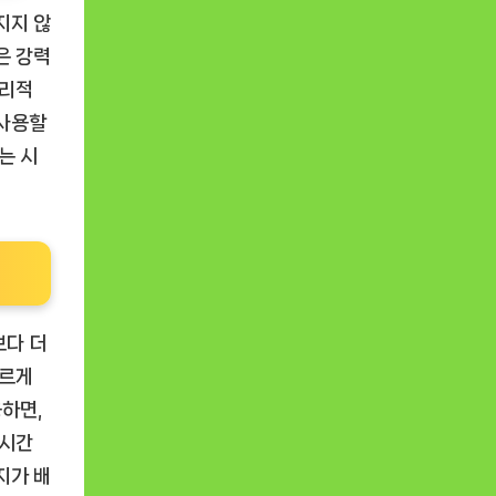
지지 않
은 강력
물리적
 사용할
는 시
보다 더
빠르게
하면,
장시간
지가 배