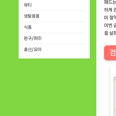
패드는
뷰티
하게 
생활용품
미 절
이번 
식품
을 살
완구/취미
출산/유아
경