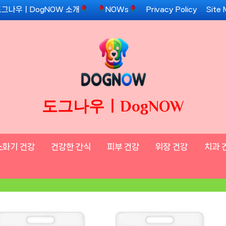
도그나우ㅣDogNOW 소개
NOWs
Privacy Policy
Site
도그나우ㅣDogNOW
소화기 건강
건강한 간식
피부 건강
위장 건강
치과 