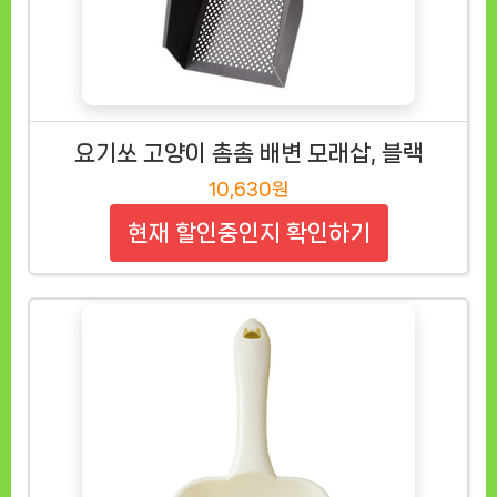
요기쏘 고양이 촘촘 배변 모래삽, 블랙
10,630원
현재 할인중인지 확인하기