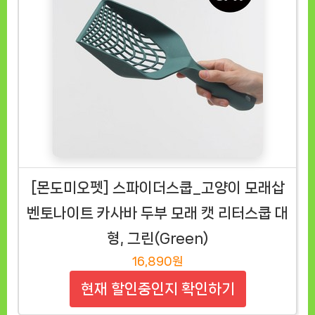
[몬도미오펫] 스파이더스쿱_고양이 모래삽
벤토나이트 카사바 두부 모래 캣 리터스쿱 대
형, 그린(Green)
16,890원
현재 할인중인지 확인하기