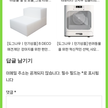
려동물 웰 핏 보울, 크림 리뷰
레퓨리나 캣차우 컴플리트
[DOGNOWㅣ추천상품]
11.3kg 고양이 사료 [DOGNOW
ㅣ추천상품]
[도그나우ㅣ인기상품] 8 DECO
[도그나우ㅣ인기상품] 반려동물
애견계단: 강아지를 위한 편안한
을 위한 혁신적인 선택, 샤오미
초대 [DOGNOWㅣ추천상품]
PETMARVEL 펫드라이룸
답글 남기기
[DOGNOWㅣ추천상품]
이메일 주소는 공개되지 않습니다.
필수 필드는
*
로 표시됩
니다
댓글
*