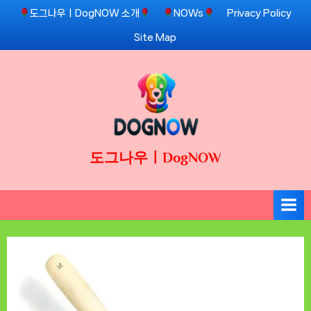
Skip
도그나우ㅣDogNOW 소개
NOWs
Privacy Policy
to
Site Map
content
도그나우ㅣDogNOW