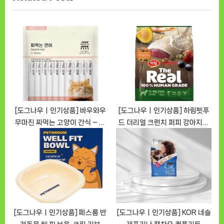
색
i
t
o
P
u
o
s
s
P
t
o
:
s
t
[도그나우ㅣ인기상품] 바우와우
[도그나우ㅣ인기상품] 하림펫푸
무마진 짜먹는 고양이 간식 – 연
드 더리얼 크런치 퍼피 강아지사
:
어를 품다 [DOGNOWㅣ추천상
료 리뷰 [DOGNOWㅣ추천상품]
품]
[도그나우ㅣ인기상품] 페스룸 반
[도그나우ㅣ인기상품] KOR 네슬