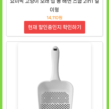
요미픽 고양이 모래 삽 똥 배변 스쿱 2in1 걸
이형
14,110원
현재 할인중인지 확인하기