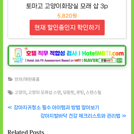
토마고 고양이화장실 모래 삽 3p
5,820원
현재 할인중인지 확인하기
반려/애완용품
Tags:
,
,
,
,
고양이
고양이 모래삽 스텐
딩동펫
루틴
스텐스틸
글
P
강아지귀청소 필수 아이템과 방법 알아보기
r
N
강아지발바닥 건강 체크리스트와 관리법
탐
e
e
Related Posts
v
x