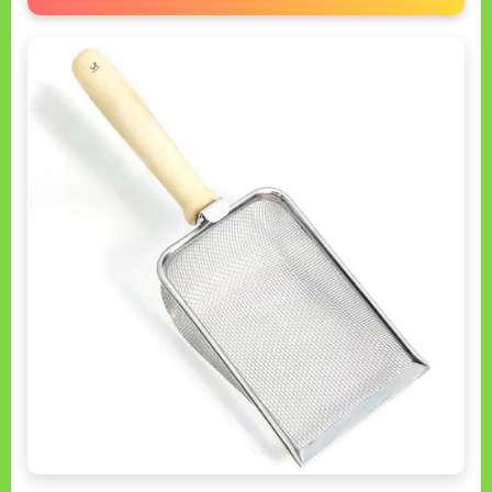
스
틸
모
래
삽
2.8mm
리
뷰
[DOGNOW
ㅣ
추
천
상
품]