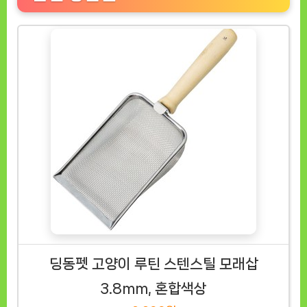
딩동펫 고양이 루틴 스텐스틸 모래삽
3.8mm, 혼합색상