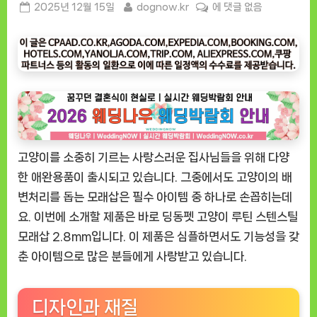
Posted
By
[도
2025년 12월 15일
dognow.kr
에 댓글 없음
on
그
나
우
ㅣ
인
기
상
품]
고양이를 소중히 기르는 사랑스러운 집사님들을 위해 다양
딩
동
한 애완용품이 출시되고 있습니다. 그중에서도 고양이의 배
펫
변처리를 돕는 모래삽은 필수 아이템 중 하나로 손꼽히는데
고
요. 이번에 소개할 제품은 바로
딩동펫 고양이 루틴 스텐스틸
양
모래삽 2.8mm
입니다. 이 제품은 심플하면서도 기능성을 갖
이
춘 아이템으로 많은 분들에게 사랑받고 있습니다.
루
틴
스
디자인과 재질
텐