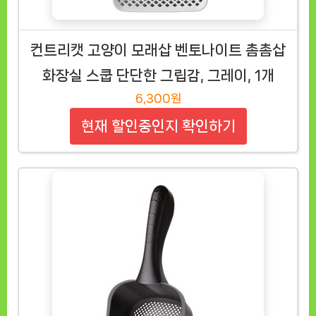
컨트리캣 고양이 모래삽 벤토나이트 촘촘삽
화장실 스쿱 단단한 그립감, 그레이, 1개
6,300원
현재 할인중인지 확인하기