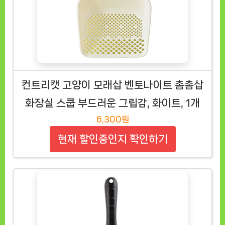
컨트리캣 고양이 모래삽 벤토나이트 촘촘삽
화장실 스쿱 부드러운 그립감, 화이트, 1개
6,300원
현재 할인중인지 확인하기