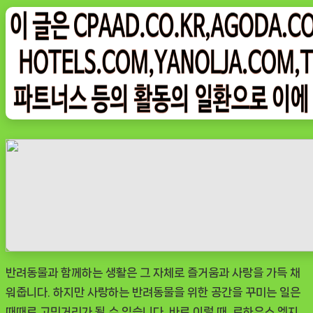
on
그
나
우
ㅣ
인
기
상
품]
로
하
우
스
엣
지
반려동물과 함께하는 생활은 그 자체로 즐거움과 사랑을 가득 채
PVC
워줍니다. 하지만 사랑하는 반려동물을 위한 공간을 꾸미는 일은
러
때때로 고민거리가 될 수 있습니다. 바로 이럴 때, 로하우스 엣지