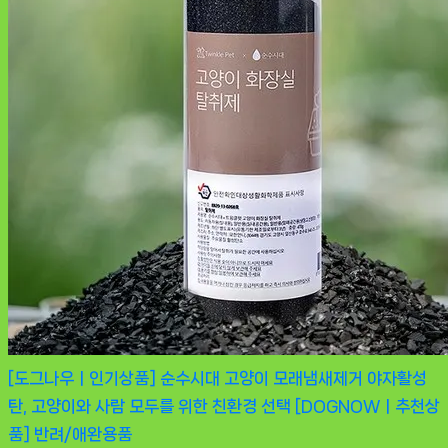
[도그나우ㅣ인기상품] 순수시대 고양이 모래냄새제거 야자활성
탄, 고양이와 사람 모두를 위한 친환경 선택 [DOGNOWㅣ추천상
품]
반려/애완용품