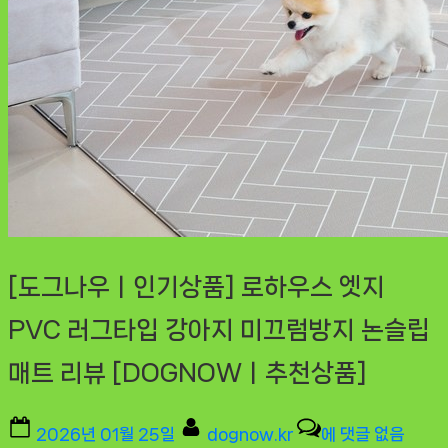
[도그나우ㅣ인기상품] 로하우스 엣지
PVC 러그타입 강아지 미끄럼방지 논슬립
매트 리뷰 [DOGNOWㅣ추천상품]
Posted
By
[도
2026년 01월 25일
dognow.kr
에 댓글 없음