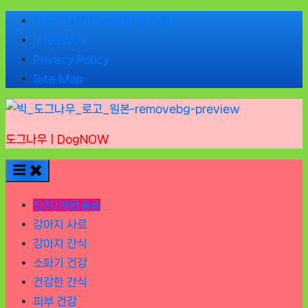
Skip
🌹도그나우ㅣDogNOW 소개🌹
to
🌹NOWs🌹
content
Privacy Policy
Site Map
도그나우ㅣDogNOW
반려/애완용품
강아지 사료
강아지 간식
소화기 건강
건강한 간식
피부 건강