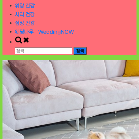
위장 건강
치과 건강
심장 건강
웨딩나우ㅣWeddingNOW
Toggle
search
검
form
색: