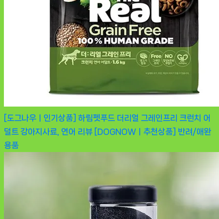
[도그나우ㅣ인기상품] 하림펫푸드 더리얼 그레인프리 크런치 어
덜트 강아지사료, 연어 리뷰 [DOGNOWㅣ추천상품]
반려/애완
용품