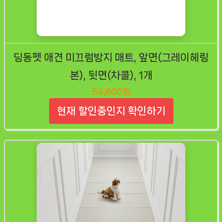
딩동펫 애견 미끄럼방지 매트, 앞면(그레이헤링
본), 뒷면(차콜), 1개
54,600원
현재 할인중인지 확인하기