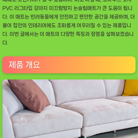
그
PVC 러그타입 강아지 미끄럼방지 논슬립매트가 큰 도움이 됩니
타
다. 이 매트는 반려동물에게 안전하고 편안한 공간을 제공하며, 더
입
불어 집안의 인테리어에도 조화롭게 어우러질 수 있는 제품입니
강
다. 이번 글에서는 이 매트의 다양한 특징과 장점을 살펴보겠습니
아
다.
지
미
끄
제품 개요
럼
방
지
논
슬
립
매
트