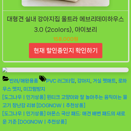
대형견 실내 강아지집 울트라 에브리데이하우스
3.0 (2colors), 아이보리
158,000원
현재 할인중인지 확인하기
Tags:
반려/애완용품
PVC 러그타입
,
강아지
,
거실 펫매트
,
로하
우스 엣지
,
미끄럼방지
Previous
[도그나우ㅣ인기상품] 윈티크 고양이와 잘 놀아주는 움직이는 물
글
Post:
고기 장난감 리뷰 [DOGNOWㅣ추천상품]
탐
Next
[도그나우ㅣ인기상품] 아몬스 국산 패드: 애견 배변 패드의 새로
Post:
운 기준 [DOGNOWㅣ추천상품]
색