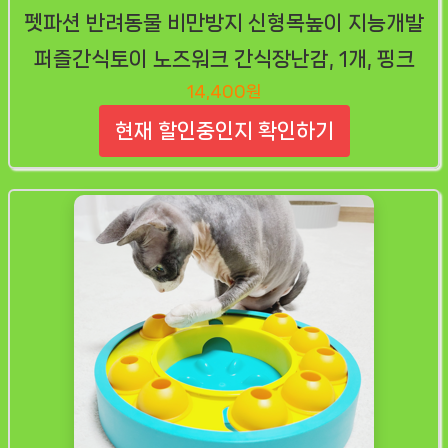
펫파션 반려동물 비만방지 신형목높이 지능개발
퍼즐간식토이 노즈워크 간식장난감, 1개, 핑크
14,400원
현재 할인중인지 확인하기