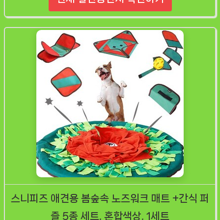
스니피즈 애견용 봄숲속 노즈워크 매트 +간식 퍼
즐 5종 세트, 혼합색상, 1세트