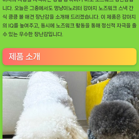
지
니다. 오늘은 그중에서도 멍냥이노리터 강아지 노즈워크 스낵 간
노
식 킁킁 볼 애견 장난감을 소개해 드리겠습니다. 이 제품은 강아지
즈
의 IQ를 높여주고, 동시에 노즈워크 활동을 통해 정신적 자극을 줄
워
수 있는 우수한 장난감입니다.
크
스
낵
제품 소개
간
식
킁
킁
볼
애
견
장
난