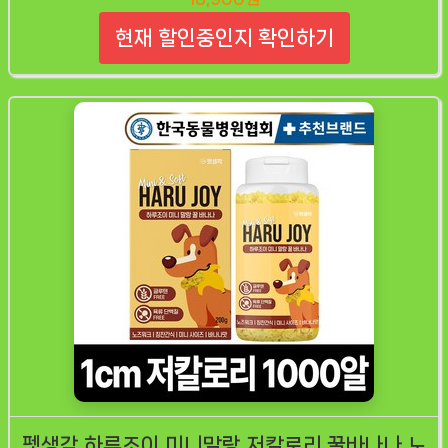
현재 할인중인지 확인하기
펫생각 하루조이 미니말랑 저칼로리 꿀바나나 노