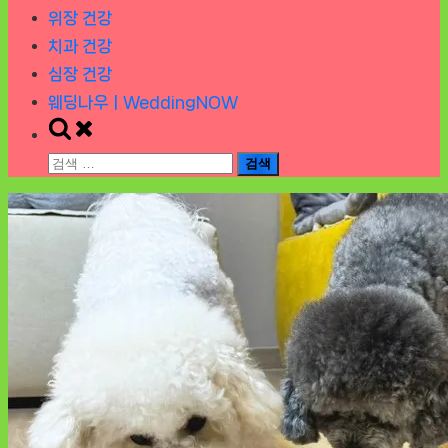
위장 건강
치과 건강
심장 건강
웨딩나우ㅣWeddingNOW
Toggle
search
검
form
색: