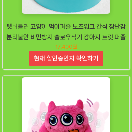
펫버틀러 고양이 먹이퍼즐 노즈워크 간식 장난감
분리불안 비만방지 슬로우식기 강아지 트릿 퍼즐
17,400원
현재 할인중인지 확인하기