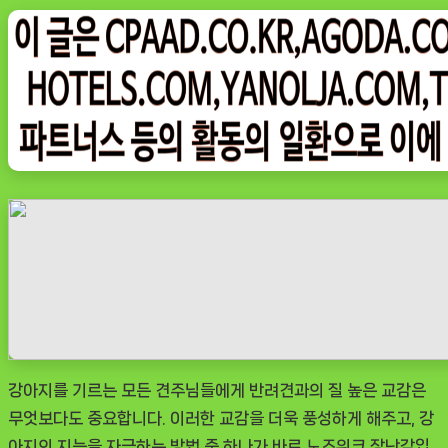
on
그
나
우
ㅣ
인
기
상
품]
멍
냥
이
노
리
터
강아지를 기르는 모든 견주님들에게 반려견과의 질 높은 교감은
강
무엇보다도 중요합니다. 이러한 교감을 더욱 풍성하게 해주고, 강
아
아지의 지능을 자극하는 방법 중 하나가 바로 노즈워크 장난감입