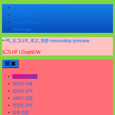
Skip
🌹도그나우ㅣDogNOW 소개🌹
to
🌹NOWs🌹
content
Privacy Policy
Site Map
도그나우ㅣDogNOW
반려/애완용품
강아지 사료
강아지 간식
소화기 건강
건강한 간식
피부 건강