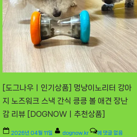
[도그나우ㅣ인기상품] 멍냥이노리터 강아
지 노즈워크 스낵 간식 킁킁 볼 애견 장난
감 리뷰 [DOGNOWㅣ추천상품]
Posted
By
[도
2026년 04월 11일
dognow.kr
에 댓글 없음