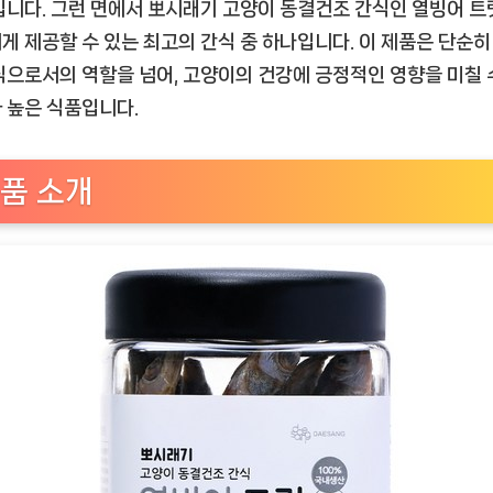
래
입니다. 그런 면에서 뽀시래기 고양이 동결건조 간식인 열빙어 트
기
게 제공할 수 있는 최고의 간식 중 하나입니다. 이 제품은 단순히
고
식으로서의 역할을 넘어, 고양이의 건강에 긍정적인 영향을 미칠 
양
 높은 식품입니다.
이
동
결
품 소개
건
조
간
식
열
빙
어
트
릿,
애
묘