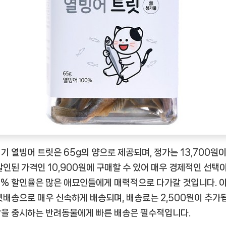
인
을
위
한
완
벽
한
간
식
[DOGNOW
ㅣ
기 열빙어 트릿은 65g의 양으로 제공되며, 정가는 13,700원
추
할인된 가격인 10,900원에 구매할 수 있어 매우 경제적인 선택
천
20% 할인율은 많은 애묘인들에게 매력적으로 다가갈 것입니다. 이
상
품]
켓배송으로 매우 신속하게 배송되며, 배송료는 2,500원이 추가
을 중시하는 반려동물에게 빠른 배송은 필수적입니다.