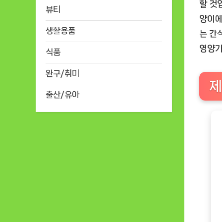
할 것
뷰티
양이에
생활용품
는 간
영양가
식품
완구/취미
제
출산/유아