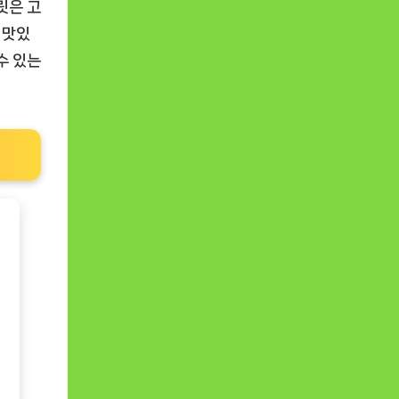
릿은 고
 맛있
수 있는