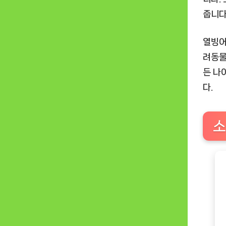
줍니다
열빙어
려동물
든 나
다.
소