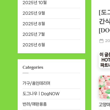
2025년 10월
[도
2025년 9월
간식
2025년 8월
[D
2025년 7월
Po
20
2025년 6월
on
Categories
가구/홈인테리어
도그나우ㅣDogNOW
반려/애완용품
고양이