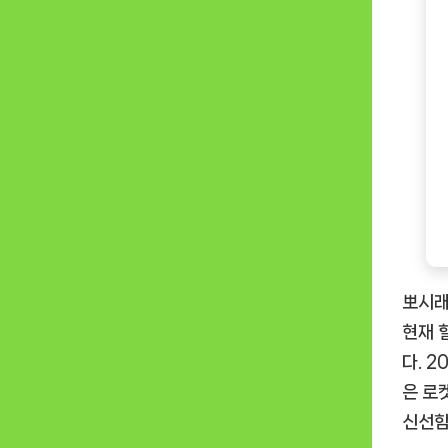
뽀시래
현재 
다. 
은 로
신선함