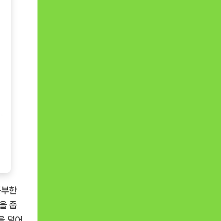
풍부한
을 줍
을 덜어