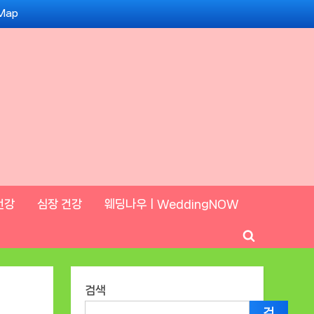
 Map
건강
심장 건강
웨딩나우ㅣWeddingNOW
Toggle
search
form
검색
검