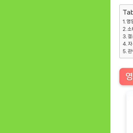
Tab
영
소
결
자
관
영