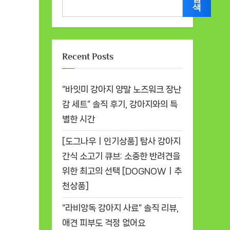
색
Recent Posts
“바잇미 강아지 양말 노즈워크 장난
감 세트” 솔직 후기, 강아지와의 특
별한 시간
[도그나우ㅣ인기상품] 탐사 강아지
간식 소고기 큐브: 소중한 반려견을
위한 최고의 선택 [DOGNOWㅣ추
천상품]
“라비앙독 강아지 사료” 솔직 리뷰,
애견 피부도 걱정 없어요