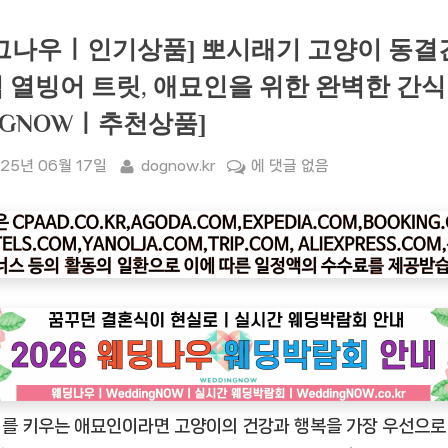
그나우ㅣ인기상품] 뽀시래기 고양이 동결
 열빙어 트릿, 애묘인을 위한 완벽한 간식
OGNOWㅣ추천상품]
sted
By
[도
25년 06월 17일
dognow.kr
에 댓글 없음
그
나
우
ㅣ
인
기
상
품]
뽀
를 키우는 애묘인이라면 고양이의 건강과 행복을 가장 우선으로
시