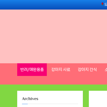
Skip
to
content
반려/애완용품
강아지 사료
강아지 간식
Archives