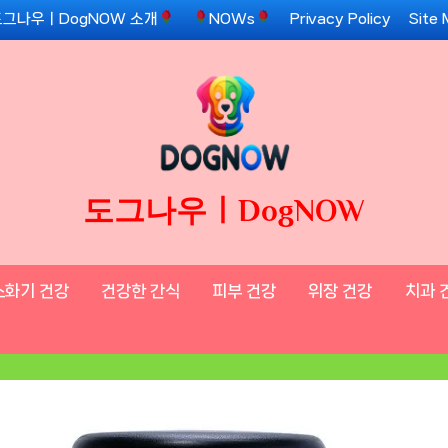
도그나우ㅣDogNOW 소개
NOWs
Privacy Policy
Site
도그나우ㅣDogNOW
소화기 건강
건강한 간식
피부 건강
위장 건강
치과 