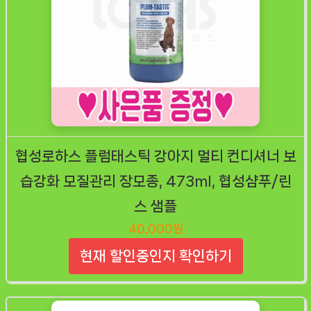
협성로하스 플럼태스틱 강아지 멀티 컨디셔너 보
습강화 모질관리 장모종, 473ml, 협성샴푸/린
스 샘플
40,000원
현재 할인중인지 확인하기