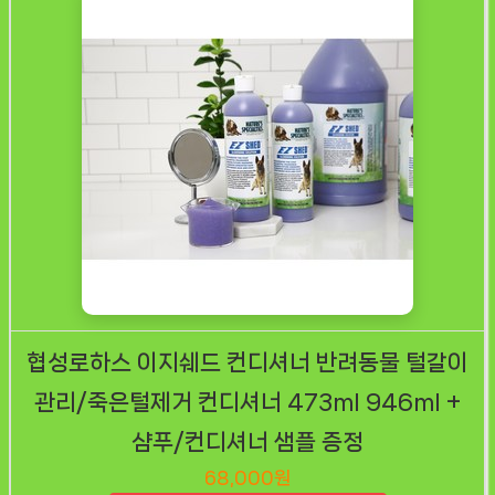
협성로하스 이지쉐드 컨디셔너 반려동물 털갈이
관리/죽은털제거 컨디셔너 473ml 946ml +
샴푸/컨디셔너 샘플 증정
68,000원