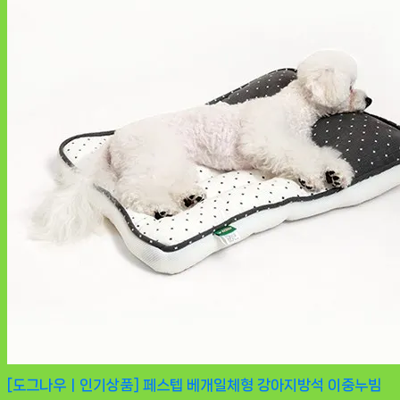
[도그나우ㅣ인기상품] 페스텝 베개일체형 강아지방석 이중누빔