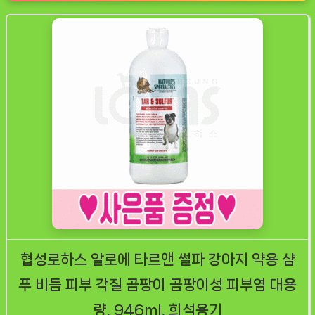
협성로하스 알로에 타르앤 썰파 강아지 약용 샴
푸 비듬 피부 각질 곰팡이 곰팡이성 피부염 대용
량, 946ml, 희석용기