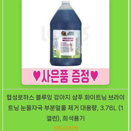
협성로하스 블루잉 강아지 샴푸 화이트닝 브라이
트닝 눈물자국 부분얼룰 제거 대용량, 3.78L (1
갤런), 희석용기
105,000원