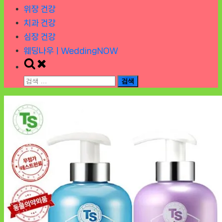
위장 건강
치과 건강
심장 건강
웨딩나우ㅣWeddingNOW
Toggle
search
검
form
색: