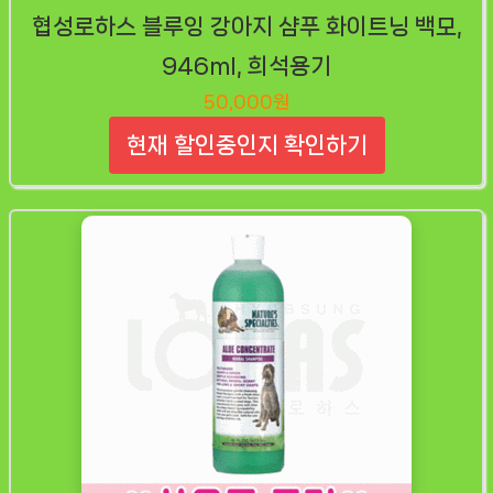
협성로하스 블루잉 강아지 샴푸 화이트닝 백모,
946ml, 희석용기
50,000원
현재 할인중인지 확인하기