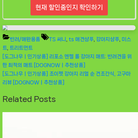
현재 할인중인지 확인하기
Tags:
반려/애완용품
TS 써니
,
ts 애견샴푸
,
강아지샴푸
,
미스
트
,
트리트먼트
Previous
[도그나우ㅣ인기상품] 리포소 엔젤 롤 강아지 매트: 반려견을 위
글
Post:
한 최적의 매트 [DOGNOWㅣ추천상품]
탐
Next
[도그나우ㅣ인기상품] 조이펫 강아지 리얼 순 건조간식, 고구마
Post:
리뷰 [DOGNOWㅣ추천상품]
색
Related Posts