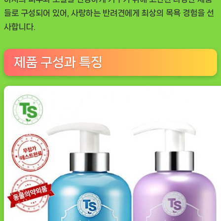
트
들로 구성되어 있어, 사랑하는 반려견에게 최상의 목욕 경험을 선
리
사합니다.
트
먼
트
제품 구성과 특징
세
트
추
천
[DOGNOW
ㅣ
추
천
상
품]