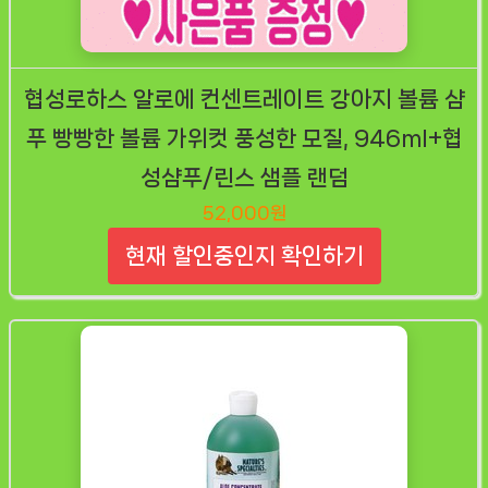
협성로하스 알로에 컨센트레이트 강아지 볼륨 샴
푸 빵빵한 볼륨 가위컷 풍성한 모질, 946ml+협
성샴푸/린스 샘플 랜덤
52,000원
현재 할인중인지 확인하기