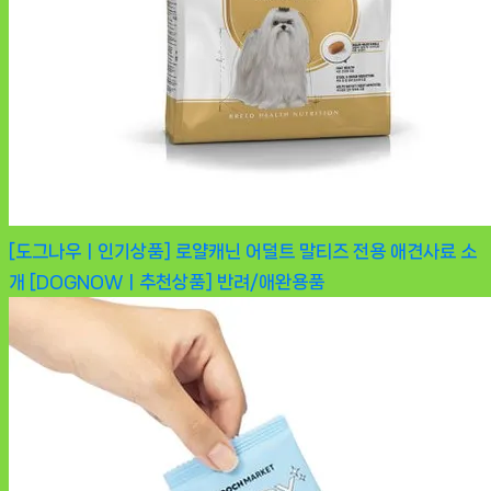
[도그나우ㅣ인기상품] 로얄캐닌 어덜트 말티즈 전용 애견사료 소
개 [DOGNOWㅣ추천상품]
반려/애완용품