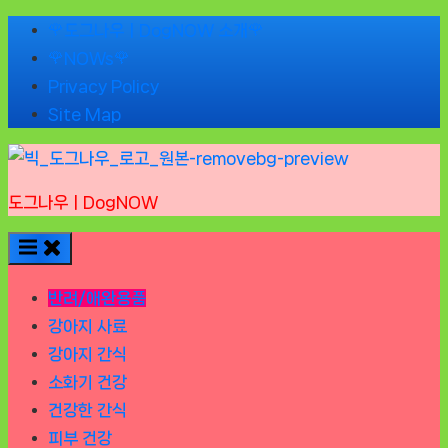
Skip
🌹도그나우ㅣDogNOW 소개🌹
to
🌹NOWs🌹
content
Privacy Policy
Site Map
도그나우ㅣDogNOW
반려/애완용품
강아지 사료
강아지 간식
소화기 건강
건강한 간식
피부 건강