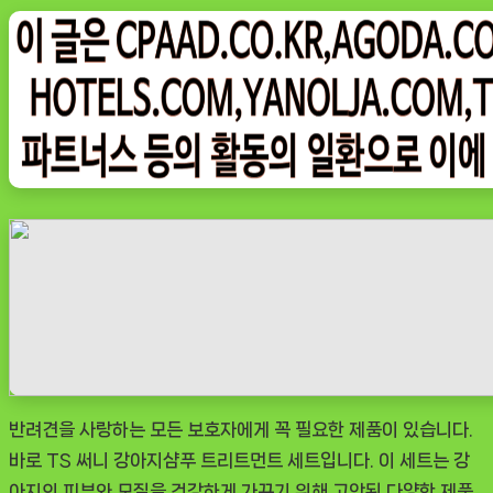
on
그
나
우
ㅣ
인
기
상
품]
TS
써
니
강
아
지
반려견을 사랑하는 모든 보호자에게 꼭 필요한 제품이 있습니다.
샴
바로 TS 써니 강아지샴푸 트리트먼트 세트입니다. 이 세트는 강
푸
아지의 피부와 모질을 건강하게 가꾸기 위해 고안된 다양한 제품