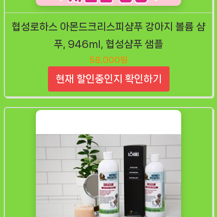
협성로하스 아몬드크리스피샴푸 강아지 볼륨 샴
푸, 946ml, 협성샴푸 샘플
58,000원
현재 할인중인지 확인하기