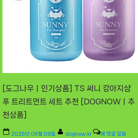
[도그나우ㅣ인기상품] TS 써니 강아지샴
푸 트리트먼트 세트 추천 [DOGNOWㅣ추
천상품]
Posted
By
[도
2025년 06월 09일
dognow.kr
에 댓글 없음