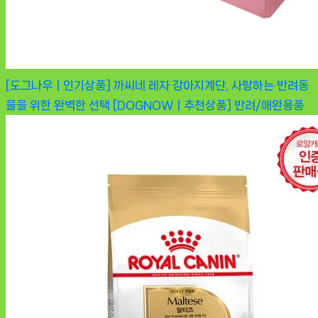
[도그나우ㅣ인기상품] 까씨네 레자 강아지계단, 사랑하는 반려동
물을 위한 완벽한 선택 [DOGNOWㅣ추천상품]
반려/애완용품