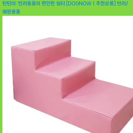
탄탄이: 반려동물의 편안한 쉼터 [DOGNOWㅣ추천상품]
반려/
애완용품