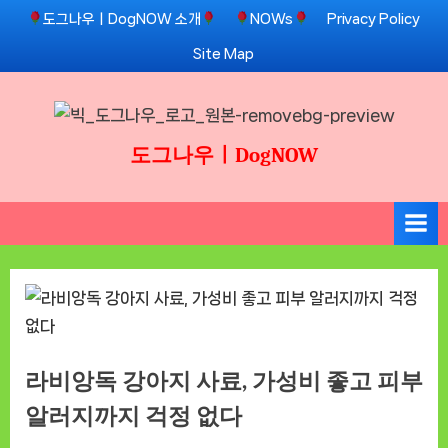
Skip
도그나우ㅣDogNOW 소개
NOWs
Privacy Policy
to
Site Map
content
도그나우ㅣDogNOW
라비앙독 강아지 사료, 가성비 좋고 피부
알러지까지 걱정 없다