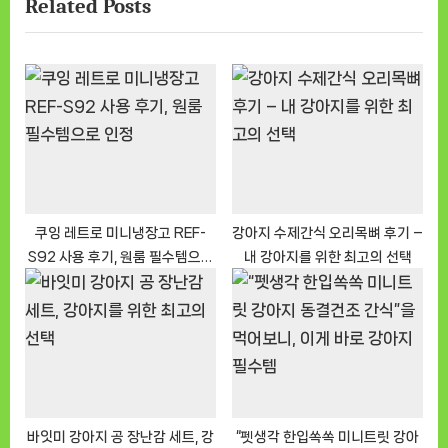
Related Posts
t
o
P
u
o
s
s
P
t
o
:
s
t
:
쿠잉 레트로 미니냉장고 REF-
강아지 수제간식 오리목뼈 후기 –
S92 사용 후기, 원룸 필수템으로
내 강아지를 위한 최고의 선택
인정
바잇미 강아지 공 장난감 세트, 강
“펫생각 한입쏙쏙 미니트릿 강아