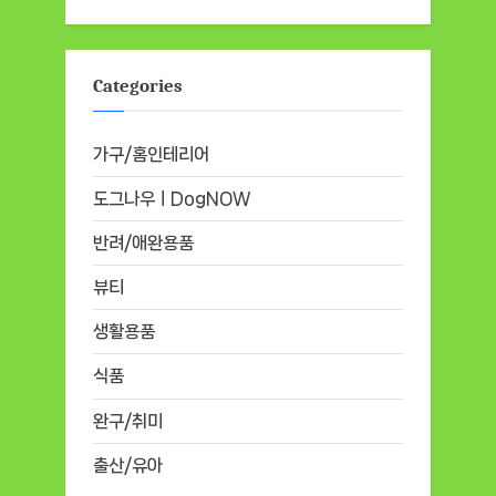
Categories
가구/홈인테리어
도그나우ㅣDogNOW
반려/애완용품
뷰티
생활용품
식품
완구/취미
출산/유아