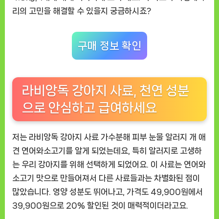
까
리의 고민을 해결할 수 있을지 궁금하시죠?
지
걱
정
구매 정보 확인
없
다
라비앙독 강아지 사료, 천연 성분
으로 안심하고 급여하세요
저는
라비앙독 강아지 사료 가수분해 피부 눈물 알러지 개 애
견 연어와소고기
를 알게 되었는데요, 특히 알러지로 고생하
는 우리 강아지를 위해 선택하게 되었어요. 이 사료는 연어와
소고기 맛으로 만들어져서 다른 사료들과는 차별화된 점이
많았습니다. 영양 성분도 뛰어나고, 가격도 49,900원에서
39,900원으로 20% 할인된 것이 매력적이더라고요.