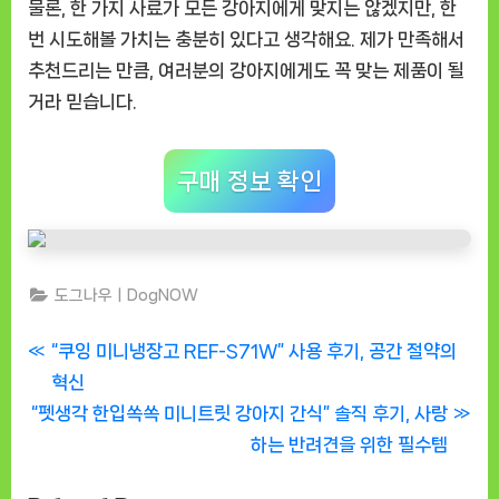
물론, 한 가지 사료가 모든 강아지에게 맞지는 않겠지만, 한
번 시도해볼 가치는 충분히 있다고 생각해요. 제가 만족해서
추천드리는 만큼, 여러분의 강아지에게도 꼭 맞는 제품이 될
거라 믿습니다.
구매 정보 확인
도그나우ㅣDogNOW
글
P
“쿠잉 미니냉장고 REF-S71W” 사용 후기, 공간 절약의
r
혁신
탐
N
e
“펫생각 한입쏙쏙 미니트릿 강아지 간식” 솔직 후기, 사랑
색
e
v
하는 반려견을 위한 필수템
x
i