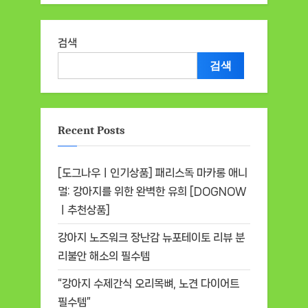
검색
검색
Recent Posts
[도그나우ㅣ인기상품] 패리스독 마카롱 애니
멀: 강아지를 위한 완벽한 유희 [DOGNOW
ㅣ추천상품]
강아지 노즈워크 장난감 뉴포테이토 리뷰 분
리불안 해소의 필수템
“강아지 수제간식 오리목뼈, 노견 다이어트
필수템”