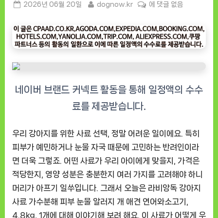
Posted
By
라
2026년 06월 20일
dognow.kr
에 댓글 없음
on
비
앙
독
강
아
지
사
료,
가
성
비
우리 강아지를 위한 사료 선택, 정말 어려운 일이에요. 특히
좋
피부가 예민하거나 눈물 자국 때문에 고민하는 반려인이라
고
면 더욱 그렇죠. 어떤 사료가 우리 아이에게 맞을지, 가격은
피
적당한지, 영양 성분은 충분한지 여러 가지를 고려해야 하니
부
머리가 아프기 일쑤입니다. 그래서 오늘은
라비앙독 강아지
알
사료 가수분해 피부 눈물 알러지 개 애견 연어와소고기,
러
지
4.8kg, 1개
에 대해 이야기해 보려 해요. 이 사료가 어떻게 우