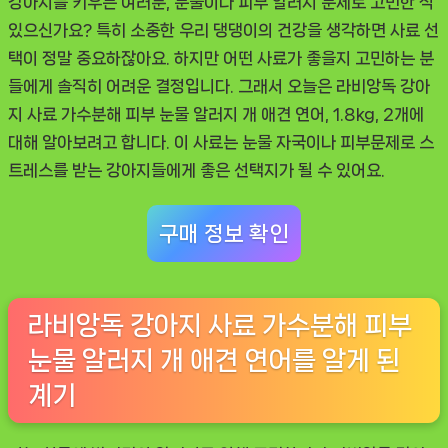
강아지를 키우는 여러분, 눈물이나 피부 알러지 문제로 고민한 적
지
있으신가요? 특히 소중한 우리 댕댕이의 건강을 생각하면 사료 선
개
택이 정말 중요하잖아요. 하지만 어떤 사료가 좋을지 고민하는 분
애
들에게 솔직히 어려운 결정입니다. 그래서 오늘은
라비앙독 강아
견
지 사료 가수분해 피부 눈물 알러지 개 애견 연어, 1.8kg, 2개
에
연
대해 알아보려고 합니다. 이 사료는 눈물 자국이나 피부문제로 스
어”
트레스를 받는 강아지들에게 좋은 선택지가 될 수 있어요.
장
단
구매 정보 확인
점
총
정
라비앙독 강아지 사료 가수분해 피부
리
눈물 알러지 개 애견 연어를 알게 된
계기