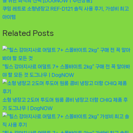
Post:
을 위한 최적의 선택 [DOGNOWㅣ추천상품]
탐
Next
쿠잉 레트로 소형냉장고 REF-D121 솔직 사용 후기, 가성비 최고
Post:
아이템
색
Related Posts
“힐스 강아지사료 어덜트 7+ 스몰바이트 2kg” 구매 전 꼭 알아봐
야 할 모든 것
도그나우ㅣDogNOW
소형 냉장고 2도어 투도어 원룸 콤비 냉장고 더함 CHIQ 제품 후
기
도그나우ㅣDogNOW