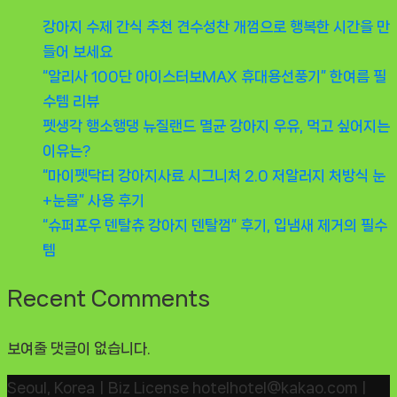
강아지 수제 간식 추천 견수성찬 개껌으로 행복한 시간을 만
들어 보세요
“알리사 100단 아이스터보MAX 휴대용선풍기” 한여름 필
수템 리뷰
펫생각 행소행댕 뉴질랜드 멸균 강아지 우유, 먹고 싶어지는
이유는?
“마이펫닥터 강아지사료 시그니처 2.0 저알러지 처방식 눈
+눈물” 사용 후기
“슈퍼포우 덴탈츄 강아지 덴탈껌” 후기, 입냄새 제거의 필수
템
Recent Comments
보여줄 댓글이 없습니다.
Seoul, KoreaㅣBiz License hotelhotel@kakao.comㅣ