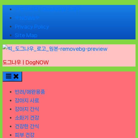
Skip
🌹도그나우ㅣDogNOW 소개🌹
to
🌹NOWs🌹
content
Privacy Policy
Site Map
도그나우ㅣDogNOW
반려/애완용품
강아지 사료
강아지 간식
소화기 건강
건강한 간식
피부 건강