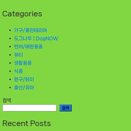
Categories
가구/홈인테리어
도그나우ㅣDogNOW
반려/애완용품
뷰티
생활용품
식품
완구/취미
출산/유아
검색
검색
Recent Posts