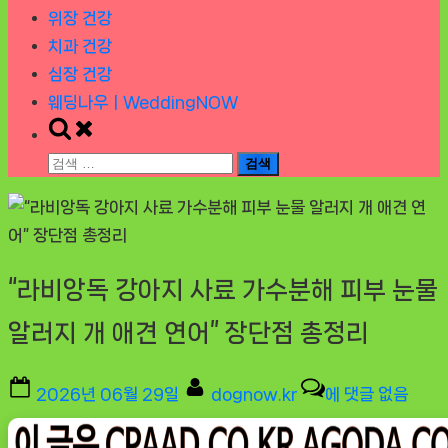
위장 건강
치과 건강
심장 건강
웨딩나우ㅣWeddingNOW
Toggle
search
검
form
색:
“라비앙독 강아지 사료 가수분해 피부 눈물
알러지 개 애견 연어” 장단점 총정리
Posted
By
“라
2026년 06월 29일
dognow.kr
에 댓글 없음
on
비
앙