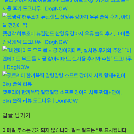
“힐스 강아지사료 어덜트 7+ 스몰바이트 2kg” 가성비 최고 솔직
사용 후기
도그나우ㅣDogNOW
펫생각 하루조이 뉴질랜드 산양유 강아지 우유 솔직 후기, 아이들
건강에 딱
도그나우ㅣDogNOW
“비
엔메이드 무드 롤 시공 강아지매트, 실사용 후기와 추천”
도그나우
ㅣDogNOW
펫토리아 한끼뚝딱 말랑말랑 소프트 강아지 사료 황태+연어,
3kg 솔직 리뷰
도그나우ㅣDogNOW
답글 남기기
이메일 주소는 공개되지 않습니다.
필수 필드는
*
로 표시됩니다