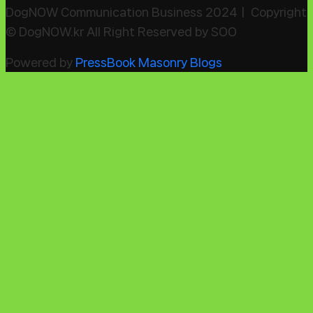
DogNOW Communication Business 2024ㅣ Copyright
© DogNOW.kr All Right Reserved by SOO
Powered by
PressBook Masonry Blogs