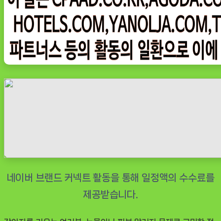
독
강
아
지
사
료
가
수
분
해
피
부
눈
물
알
러