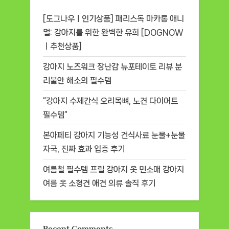
[도그나우ㅣ인기상품] 패리스독 마카롱 애니
멀: 강아지를 위한 완벽한 유희 [DOGNOW
ㅣ추천상품]
강아지 노즈워크 장난감 뉴포테이토 리뷰 분
리불안 해소의 필수템
“강아지 수제간식 오리목뼈, 노견 다이어트
필수템”
본아페티 강아지 기능성 건식사료 눈물+눈물
자국, 진짜 효과 입증 후기
여름철 필수템 프릴 강아지 옷 민소매 강아지
여름 옷 소형견 애견 의류 솔직 후기
Recent Comments