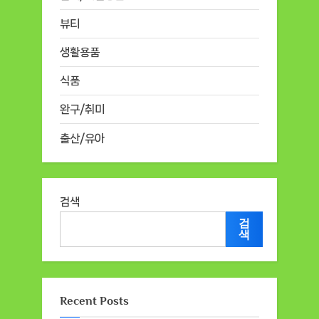
뷰티
생활용품
식품
완구/취미
출산/유아
검색
검
색
Recent Posts