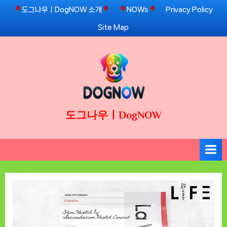
Skip
도그나우ㅣDogNOW 소개
NOWs
Privacy Policy
to
Site Map
content
도그나우ㅣDogNOW