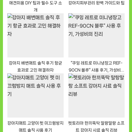
:
애견미용 DIY 팁과 필수 도구 소
강아지피부관리 완벽 가이드와 팁
개
강아지 배변매트 솔직 후기 항균
“쿠잉 레트로 미니냉장고 REF-
효과로 고민 해결하자
90CN 블루” 사용 후기, 가성비의
진리
강아지매트 고양이 펫 미끄럼방지
펫토리아 한끼뚝딱 말랑말랑 소프
매트 솔직 사용 후기
트 강아지 사료 솔직 리뷰