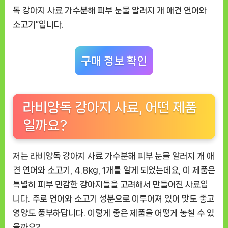
지
독 강아지 사료 가수분해 피부 눈물 알러지 개 애견 연어와
개
소고기”입니다.
애
견
연
구매 정보 확인
어
와
소
라비앙독 강아지 사료, 어떤 제품
고
기”
일까요?
솔
직
저는 라비앙독 강아지 사료 가수분해 피부 눈물 알러지 개 애
사
용
견 연어와 소고기, 4.8kg, 1개를 알게 되었는데요, 이 제품은
후
특별히 피부 민감한 강아지들을 고려해서 만들어진 사료입
기
니다. 주로 연어와 소고기 성분으로 이루어져 있어 맛도 좋고
영양도 풍부하답니다. 이렇게 좋은 제품을 어떻게 놓칠 수 있
을까요?