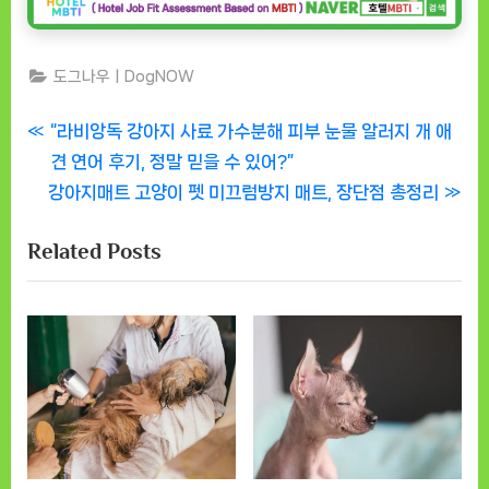
도그나우ㅣDogNOW
글
P
“라비앙독 강아지 사료 가수분해 피부 눈물 알러지 개 애
r
견 연어 후기, 정말 믿을 수 있어?”
탐
N
e
강아지매트 고양이 펫 미끄럼방지 매트, 장단점 총정리
색
e
v
Related Posts
x
i
t
o
P
u
o
s
s
P
t
o
:
s
t