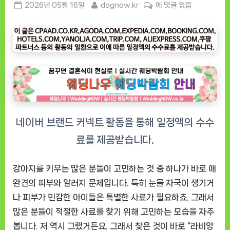
Posted
By
“라
2026년 05월 16일
dognow.kr
에 댓글 없음
on
비
앙
독
강
아
지
사
료
가
수
분
해
피
강아지를 키우는 많은 분들이 고민하는 것 중 하나가 바로 애
부
완견의 피부와 알러지 문제입니다. 특히 눈물 자국이 생기거
눈
나 피부가 민감한 아이들은 특별한 사료가 필요하죠. 그래서
물
많은 분들이 적절한 사료를 찾기 위해 고민하는 모습을 자주
알
봅니다. 저 역시 그랬거든요. 그래서 찾은 것이 바로 “라비앙
러