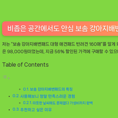
수
템
인
정
비좁은 공간에서도 안심 보솜 강아지배변
솔
직
저는 “보솜 강아지배변패드 대형 애견패드 반려견 160매”를 알게 
리
은 98,000원이었는데, 지금 56% 할인된 가격에 구매할 수 있으
뷰
Table of Contents
보솜 강아지배변패드의 특징
사용해보니 정말 만족스러운 경험
따뜻한 날씨에도 문제없다 가성비까지 완벽
추천하고 싶은 이유