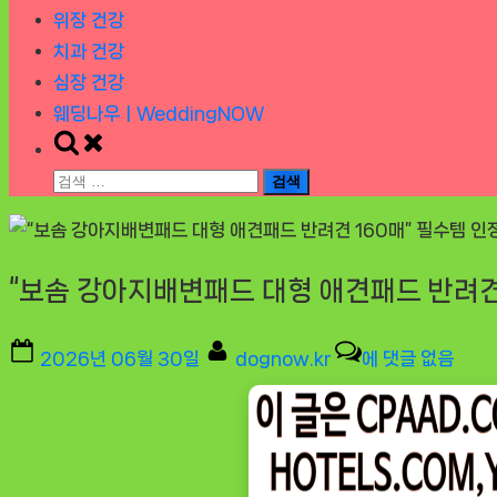
위장 건강
치과 건강
심장 건강
웨딩나우ㅣWeddingNOW
Toggle
search
검
form
색:
“보솜 강아지배변패드 대형 애견패드 반려견 
Posted
By
“보
2026년 06월 30일
dognow.kr
에 댓글 없음
on
솜
강
아
지