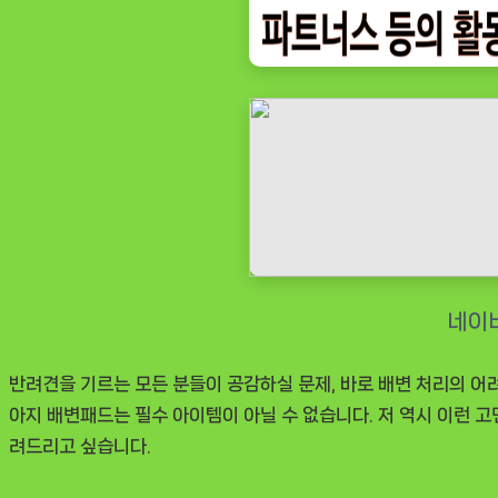
배
변
패
드
대
형
애
견
패
드
반
려
반려견을 기르는 모든 분들이 공감하실 문제, 바로 배변 처리의 어
견
아지 배변패드는 필수 아이템이 아닐 수 없습니다. 저 역시 이런 고
160
려드리고 싶습니다.
매”
필