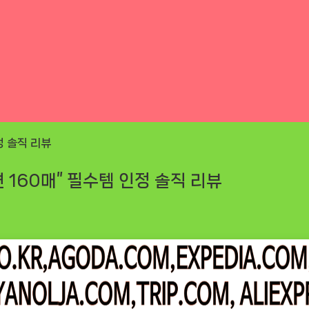
160매” 필수템 인정 솔직 리뷰