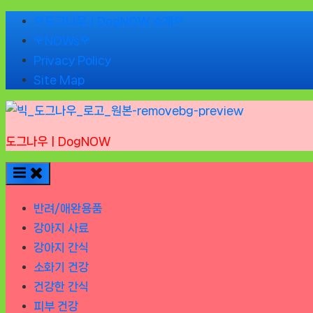
Skip
🌹도그나우ㅣDogNOW 소개🌹
to
🌹NOWs🌹
content
Privacy Policy
Site Map
도그나우ㅣDogNOW
반려/애완용품
강아지 사료
강아지 간식
소화기 건강
건강한 간식
피부 건강