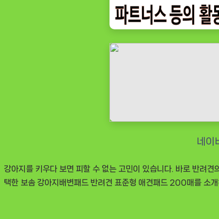
배
변
패
드
반
려
견
표
준
형
애
견
강아지를 키우다 보면 피할 수 없는 고민이 있습니다. 바로 반려견
패
택한
보솜 강아지배변패드 반려견 표준형 애견패드 200매
드
를 소개
200
매”