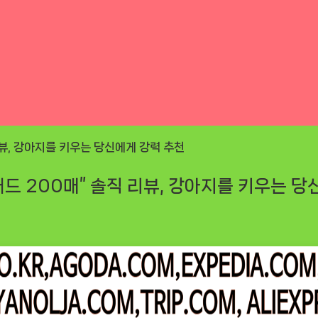
드 200매” 솔직 리뷰, 강아지를 키우는 당