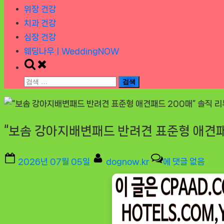
위장 건강
치과 건강
심장 건강
웨딩나우ㅣWeddingNOW
Toggle
search
검
form
색:
“보솜 강아지배변패드 반려견 표준형 애견패
Posted
By
“보
2026년 07월 05일
dognow.kr
에 댓글 없음
on
솜
강
아
지