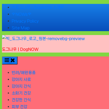
Skip
🌹도그나우ㅣDogNOW 소개🌹
to
🌹NOWs🌹
content
Privacy Policy
Site Map
도그나우ㅣDogNOW
반려/애완용품
강아지 사료
강아지 간식
소화기 건강
건강한 간식
피부 건강