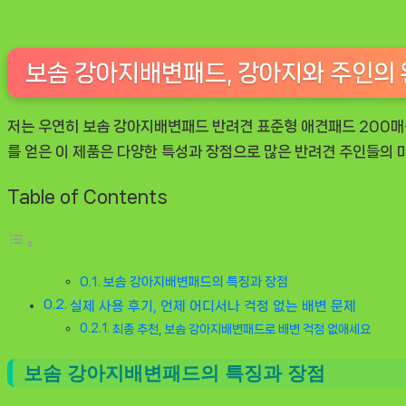
솔
직
리
보솜 강아지배변패드, 강아지와 주인의
뷰,
강
저는 우연히
보솜 강아지배변패드 반려견 표준형 애견패드 200매
아
를 얻은 이 제품은 다양한 특성과 장점으로 많은 반려견 주인들의 
지
를
Table of Contents
키
우
는
보솜 강아지배변패드의 특징과 장점
당
실제 사용 후기, 언제 어디서나 걱정 없는 배변 문제
신
최종 추천, 보솜 강아지배변패드로 배변 걱정 없애세요
에
게
보솜 강아지배변패드의 특징과 장점
강