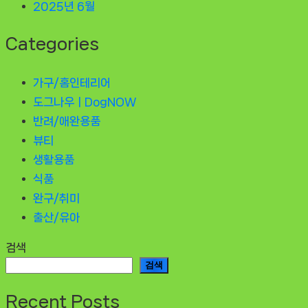
2025년 6월
Categories
가구/홈인테리어
도그나우ㅣDogNOW
반려/애완용품
뷰티
생활용품
식품
완구/취미
출산/유아
검색
검색
Recent Posts