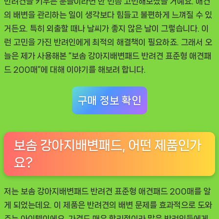
반려견을 키우는 분들이라면 한 번쯤 고민해보셨을 거예요. 애견
200
의 배변을 관리하는 일이 생각보다 힘들고 불편하게 느껴질 수 있
매”
거든요. 특히 외출할 때나 날씨가 좋지 않은 날이 그렇습니다. 이
솔
런 고민을 가진 반려인에게 최적의 해결책이 필요하죠. 그래서 오
직
늘은 제가 사용해본
“보솜 강아지배변패드 반려견 표준형 애견패
후
드 200매”
에 대해 이야기를 해보려 합니다.
기,
반
구매 정보 확인
려
견
의
보솜 강아지배변패드, 어떤 제품인가
필
요?
수
템
저는
보솜 강아지배변패드 반려견 표준형 애견패드 200매
를 알
게 되었는데요. 이 제품은 반려견의 배변 문제를 효과적으로 도와
주는 아이템이에요. 가격도 매우 합리적이라 많은 반려인들에게