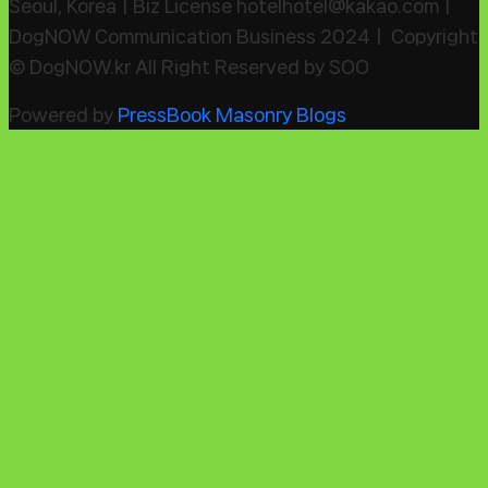
Seoul, KoreaㅣBiz License hotelhotel@kakao.comㅣ
DogNOW Communication Business 2024ㅣ Copyright
© DogNOW.kr All Right Reserved by SOO
Powered by
PressBook Masonry Blogs