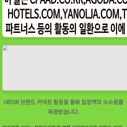
아
지
배
변
패
드
반
려
견
표
준
형
애
견
패
드