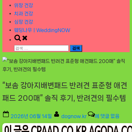
위장 건강
치과 건강
심장 건강
웨딩나우ㅣWeddingNOW
Toggle
search
검
form
색:
“보솜 강아지배변패드 반려견 표준형 애견
패드 200매” 솔직 후기, 반려견의 필수템
Posted
By
“보
2026년 06월 14일
dognow.kr
에 댓글 없음
on
솜
강