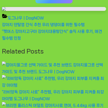
도그나우ㅣDogNOW
Previous
강아지 덴탈껌 간식 추천 우리 댕댕이를 위한 필수템
글
Post:
Next
“펫어스 강아지고구마 강아지대용량간식” 솔직 사용 후기, 애견
탐
Post:
필수템 인정
색
Related Posts
강아지물그릇 선택
가이드 및 추천 브랜드
도그나우ㅣDogNOW
“라비앙독 강아지 사료” 추천템, 우리 강아지 피부를 지켜줄 최강
아이템
도그나우ㅣDogNOW