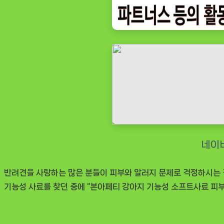
아
지
기
능
성
소
프
트
사
료
피
부
반려견을 사랑하는 많은 분들이 피부와 알러지 문제로 걱정하시는 경
+알
기능성 사료를 찾던 중에 “본아페티 강아지 기능성 소프트사료 피부+
러
지,
1kg