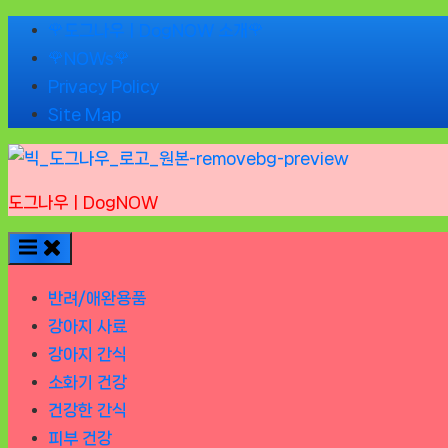
Skip
🌹도그나우ㅣDogNOW 소개🌹
to
🌹NOWs🌹
content
Privacy Policy
Site Map
도그나우ㅣDogNOW
반려/애완용품
강아지 사료
강아지 간식
소화기 건강
건강한 간식
피부 건강