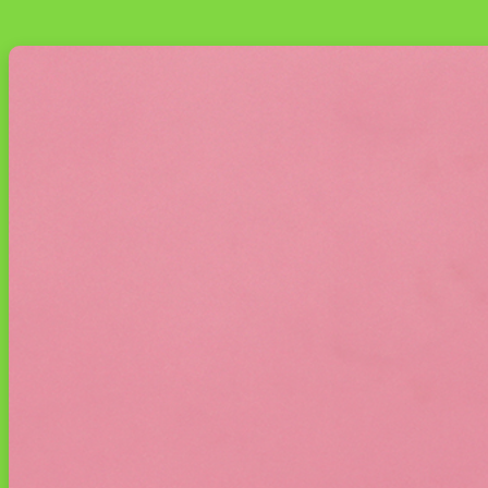
후
기,
직
접
써
보
니”