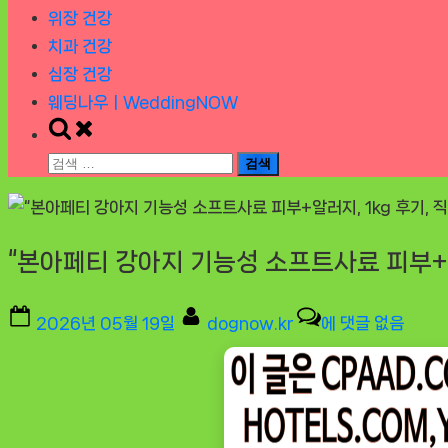
위장 건강
치과 건강
심장 건강
웨딩나우ㅣWeddingNOW
Toggle
search
검
form
색:
“본아페티 강아지 기능성 소프트사료 피부+알러
Posted
By
“본
2026년 05월 19일
dognow.kr
에 댓글 없음
on
아
페
티
강