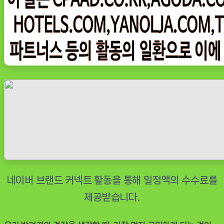
티
플
러
스
프
리
미
엄
기
능
성
수
제
사
료
관