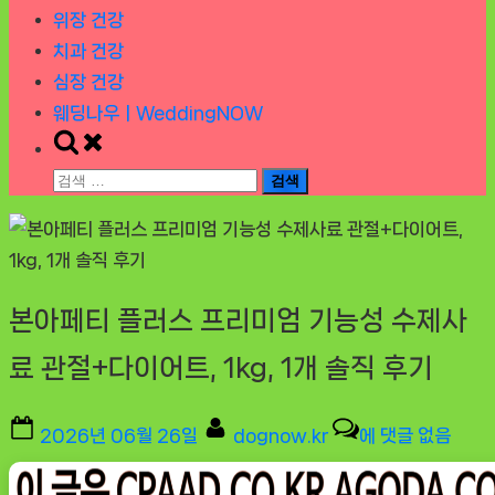
위장 건강
치과 건강
심장 건강
웨딩나우ㅣWeddingNOW
Toggle
search
검
form
색:
본아페티 플러스 프리미엄 기능성 수제사
료 관절+다이어트, 1kg, 1개 솔직 후기
Posted
By
본
2026년 06월 26일
dognow.kr
에 댓글 없음
on
아
페