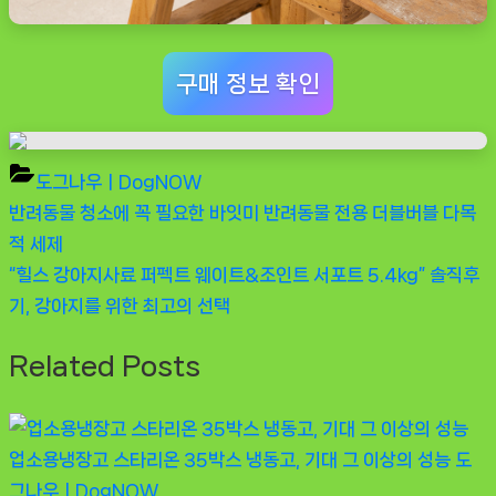
구매 정보 확인
도그나우ㅣDogNOW
Previous
반려동물 청소에 꼭 필요한 바잇미 반려동물 전용 더블버블 다목
글
Post:
적 세제
탐
Next
“힐스 강아지사료 퍼펙트 웨이트&조인트 서포트 5.4kg” 솔직후
Post:
기, 강아지를 위한 최고의 선택
색
Related Posts
업소용냉장고 스타리온 35박스 냉동고, 기대 그 이상의 성능
도
그나우ㅣDogNOW