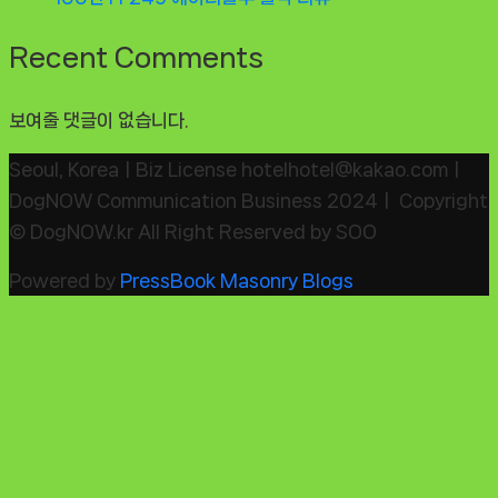
Recent Comments
보여줄 댓글이 없습니다.
Seoul, KoreaㅣBiz License hotelhotel@kakao.comㅣ
DogNOW Communication Business 2024ㅣ Copyright
© DogNOW.kr All Right Reserved by SOO
Powered by
PressBook Masonry Blogs