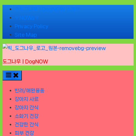
Skip
🌹도그나우ㅣDogNOW 소개🌹
to
🌹NOWs🌹
content
Privacy Policy
Site Map
도그나우ㅣDogNOW
반려/애완용품
강아지 사료
강아지 간식
소화기 건강
건강한 간식
피부 건강