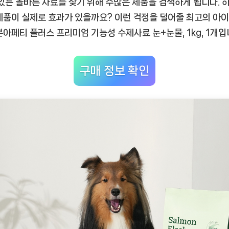
 있는 올바른 사료를 찾기 위해 수많은 제품을 검색하게 됩니다. 
제
제품이 실제로 효과가 있을까요? 이런 걱정을 덜어줄 최고의 아
사
료
본아페티 플러스 프리미엄 기능성 수제사료 눈+눈물, 1kg, 1개
입
눈
+눈
구매 정보 확인
물,
진
정
한
반
려
동
물
의
동
반
자