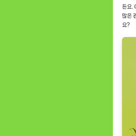
든요.
많은 
요?