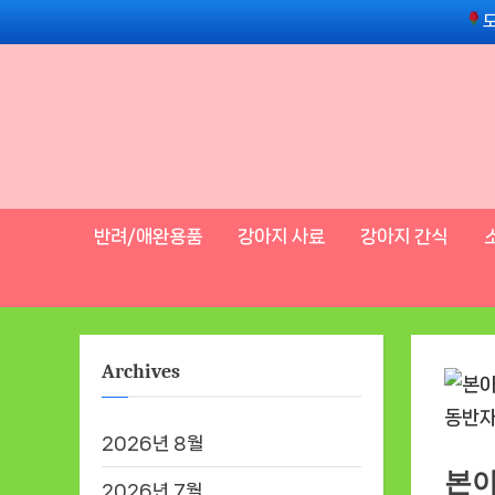
Skip
to
content
반려/애완용품
강아지 사료
강아지 간식
Archives
2026년 8월
본아
2026년 7월