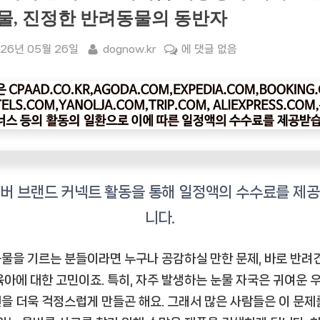
물, 진정한 반려동물의 동반자
sted
By
본
26년 05월 26일
dognow.kr
에 댓글 없음
아
페
티
플
러
스
프
리
미
엄
기
물을 기르는 분들이라면 누구나 공감하실 만한 문제, 바로 반려
능
육아에 대한 고민이죠. 특히, 자주 발생하는 눈물 자국은 귀여운 
성
을 더욱 걱정스럽게 만들곤 해요. 그래서 많은 사람들은 이 문제
수