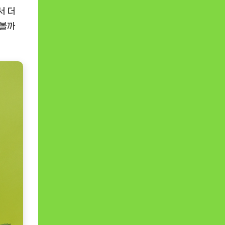
서 더
아볼까