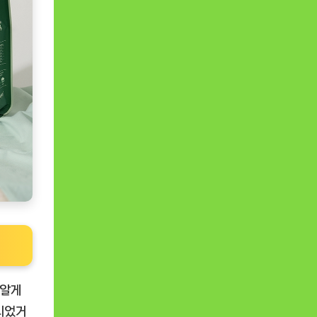
를 알게
니었거