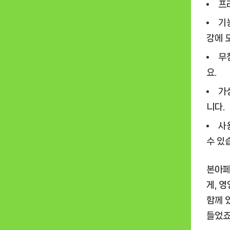
프
기
강에 
무
요.
가
니다.
사
수 있
본아페
게, 
함께 
들었죠