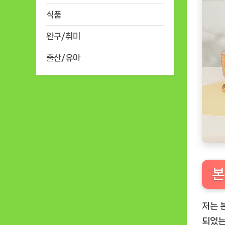
식품
완구/취미
출산/유아
본
저는
되었는