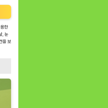
사용한
, 눈
견을 보