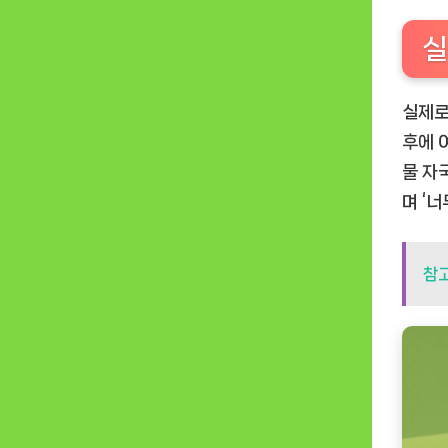
실
실제로
후에 
물 자
며 ‘
참