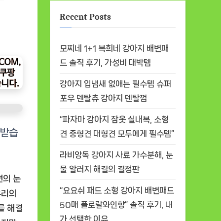
Recent Posts
모찌네 1+1 복희네 강아지 배변패
드 솔직 후기, 가성비 대박템
강아지 입냄새 없애는 필수템 슈퍼
포우 덴탈츄 강아지 덴탈껌
“파자마 강아지 잠옷 실내복, 소형
견 중형견 대형견 모두에게 필수템”
라비앙독 강아지 사료 가수분해, 눈
물 알러지 해결의 결정판
견의 눈
“요요쉬 패드 소형 강아지 배변패드
우리의
50매 플로랄와인향” 솔직 후기, 내
를 해결
가 선택한 이유