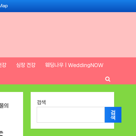
 Map
건강
심장 건강
웨딩나우ㅣWeddingNOW
Toggle
search
form
검색
검
색
눈