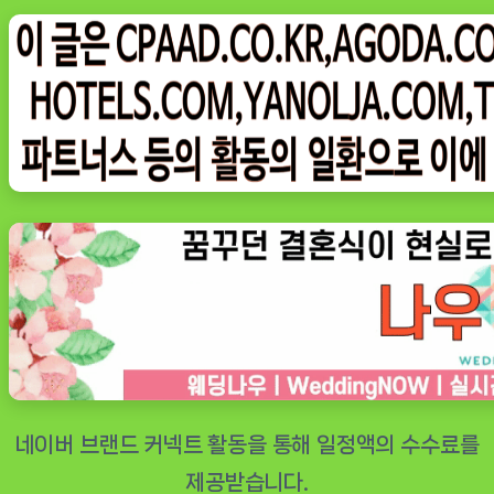
on
븐
펫
강
아
지
고
양
이
슬
개
골
탈
구
예
방
미