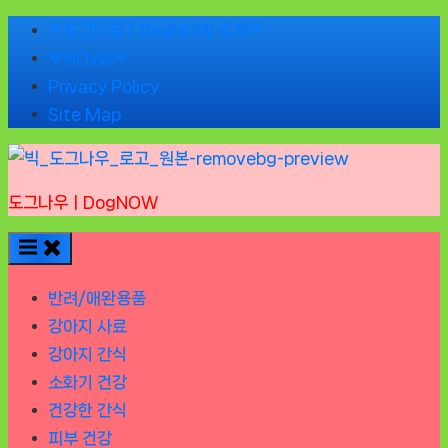
Skip
🌹도그나우ㅣDogNOW 소개🌹
to
🌹NOWs🌹
content
Privacy Policy
Site Map
도그나우ㅣDogNOW
반려/애완용품
강아지 사료
강아지 간식
소화기 건강
건강한 간식
피부 건강