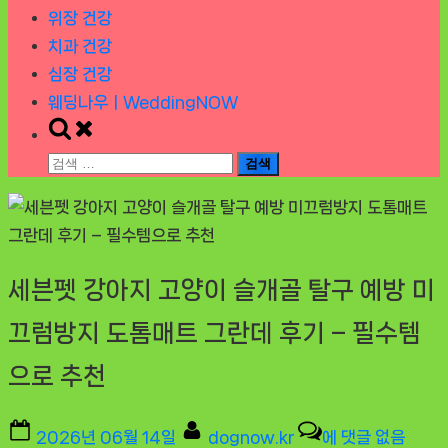
위장 건강
치과 건강
심장 건강
웨딩나우ㅣWeddingNOW
Toggle
search
검
form
색:
세븐펫 강아지 고양이 슬개골 탈구 예방 미
끄럼방지 도톰매트 그란데 후기 – 필수템
으로 추천
Posted
By
세
2026년 06월 14일
dognow.kr
에 댓글 없음