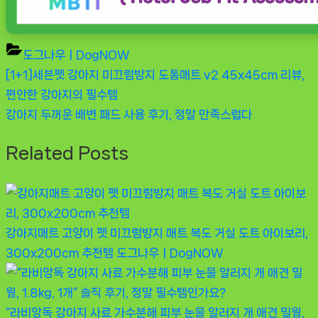
도그나우ㅣDogNOW
Previous
[1+1]세븐펫 강아지 미끄럼방지 도톰매트 v2 45x45cm 리뷰,
글
Post:
편안한 강아지의 필수템
탐
Next
강아지 두꺼운 배변 패드 사용 후기, 정말 만족스럽다
Post:
색
Related Posts
강아지매트 고양이 펫 미끄럼방지 매트 복도 거실 도트 아이보리,
300x200cm 추천템
도그나우ㅣDogNOW
“라비앙독 강아지 사료 가수분해 피부 눈물 알러지 개 애견 밀웜,