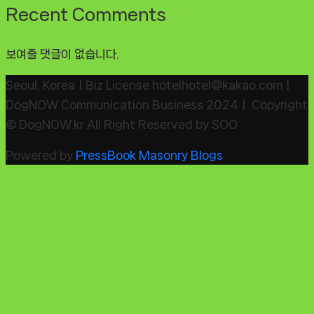
Recent Comments
보여줄 댓글이 없습니다.
Seoul, KoreaㅣBiz License hotelhotel@kakao.comㅣ
DogNOW Communication Business 2024ㅣ Copyright
© DogNOW.kr All Right Reserved by SOO
Powered by
PressBook Masonry Blogs