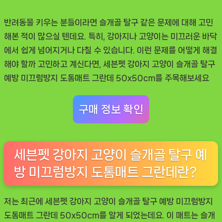
끄
럼
반려동물 키우는 분들이라면 슬개골 탈구 같은 문제에 대해 고민
방
해본 적이 많으실 텐데요. 특히, 강아지나 고양이는 미끄러운 바닥
지
에서 쉽게 넘어지거나 다칠 수 있습니다. 이런 문제를 어떻게 해결
도
해야 할까 고민하고 계신다면, 세븐펫 강아지 고양이 슬개골 탈구
톰
예방 미끄럼방지 도톰매트 그란데 50x50cm를 주목해보세요
매
트
구매 정보 확인
그
란
데
세븐펫 강아지 고양이 슬개골 탈구 예
후
방 미끄럼방지 도톰매트 그란데란?
기
–
필
저는 최근에 세븐펫 강아지 고양이 슬개골 탈구 예방 미끄럼방지
수
도톰매트 그란데 50x50cm를 알게 되었는데요. 이 매트는 슬개