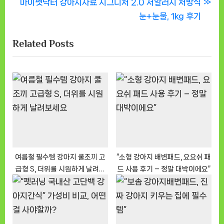
N
r
마이펫닥터 강아지사료 시그니처 2.0 저알러지 처방식
탐
e
e
눈+눈물, 1kg 후기
색
x
v
Related Posts
t
i
P
o
o
u
s
s
t
P
:
o
s
t
:
여름철 필수템 강아지 쿨조끼 고
“소형 강아지 배변패드, 요요쉬 패
급형 S, 더위를 시원하게 날려보
드 사용 후기 – 정말 대박이에요”
세요