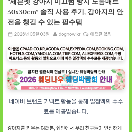
“세븐펫 강아지 미끄럼 방지 도톰매트
30x30cm” 솔직 사용 후기, 강아지의 안
전을 챙길 수 있는 필수템
Posted
By
“세
2026년 05월 03일
dognow.kr
에 댓글 없음
on
븐
펫
강
아
지
미
끄
럼
방
지
도
톰
매
강아지를 키우는 여러분, 집안에서 우리 친구들이 안전하게