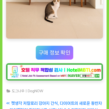
구매 정보 확인
도그나우ㅣDogNOW
글
P
펫생각 저칼로리 강아지 간식, 다이어트의 새로운 동반자