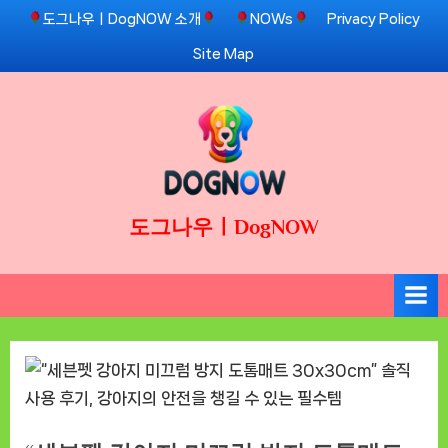
Skip
도그나우ㅣDogNOW 소개
NOWs
Privacy Policy
to
Site Map
content
도그나우ㅣDogNOW