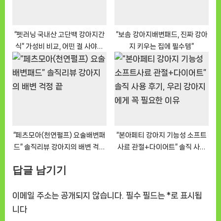
“펫러닝 국내산 고단백 강아지간
“보솜 강아지배변패드, 진짜 강아
식” 가성비 비교, 어떤 걸 사야할
지 키우는 집에 필수템”
까?
“페츠모아(천연펄프) 요술배변패
“본아페티 강아지 기능성 소프트
드” 솔직리뷰 강아지의 배변 걱정
사료 관절+다이어트” 솔직 사용
끝
후기, 우리 강아지에게 꼭 필요한
답글 남기기
이유
이메일 주소는 공개되지 않습니다.
필수 필드는
*
로 표시됩
니다