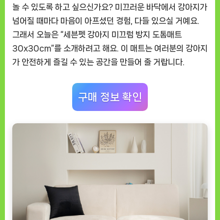
트
놀 수 있도록 하고 싶으신가요? 미끄러운 바닥에서 강아지가
30x30cm”
넘어질 때마다 마음이 아프셨던 경험, 다들 있으실 거예요.
솔
그래서 오늘은 “세븐펫 강아지 미끄럼 방지 도톰매트
직
30x30cm”를 소개하려고 해요. 이 매트는 여러분의 강아지
사
용
가 안전하게 즐길 수 있는 공간을 만들어 줄 거랍니다.
후
기,
구매 정보 확인
강
아
지
의
안
전
을
챙
길
수
있