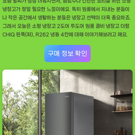
요즘 날씨가 점점 더워지면서, 음료수나 간단한 요리를 위한 소형
함
냉장고가 정말 필요한 느낌이에요. 특히 원룸에서 지내는 분들이
CHIQ
나 작은 공간에서 생활하는 분들은 냉장고 선택이 더욱 중요하죠.
제
그래서 오늘은
소형 냉장고 2도어 투도어 원룸 콤비 냉장고 더함
품
CHIQ 왼쪽(좌), R262 냉동 4칸
에 대해 이야기해보려고 해요.
후
기
구매 정보 확인