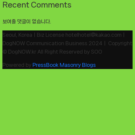
Recent Comments
보여줄 댓글이 없습니다.
Seoul, KoreaㅣBiz License hotelhotel@kakao.comㅣ
DogNOW Communication Business 2024ㅣ Copyright
© DogNOW.kr All Right Reserved by SOO
Powered by
PressBook Masonry Blogs