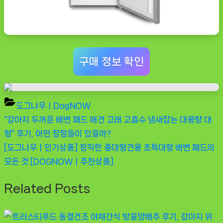
구매 정보 확인
도그나우ㅣDogNOW
Previous
“강아지 두꺼운 배변 패드 애견 고래 고흡수 냄새잡는 대용량 대
글
Post:
형” 후기, 어떤 장점들이 있을까?
탐
Next
[도그나우ㅣ인기상품] 정직한 중대형견용 초특대형 배변 패드의
Post:
모든 것 [DOGNOWㅣ추천상품]
색
Related Posts