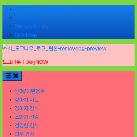
Skip
🌹도그나우ㅣDogNOW 소개🌹
to
🌹NOWs🌹
content
Privacy Policy
Site Map
도그나우ㅣDogNOW
반려/애완용품
강아지 사료
강아지 간식
소화기 건강
건강한 간식
피부 건강