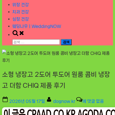
위장 건강
치과 건강
심장 건강
웨딩나우ㅣWeddingNOW
Toggle
search
검
form
색:
소형 냉장고 2도어 투도어 원룸 콤비 냉장
고 더함 CHIQ 제품 후기
Posted
By
소
2026년 05월 17일
dognow.kr
에 댓글 없음
on
형
냉