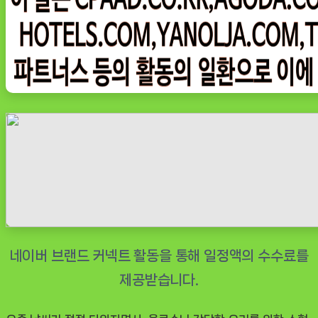
장
고
2
도
어
투
도
어
원
룸
콤
비
냉
장
고
더