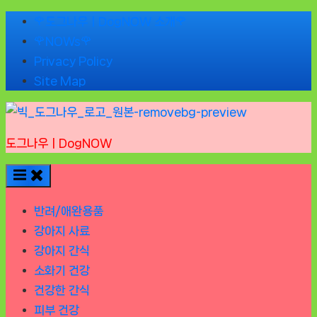
Skip
🌹도그나우ㅣDogNOW 소개🌹
to
🌹NOWs🌹
content
Privacy Policy
Site Map
도그나우ㅣDogNOW
반려/애완용품
강아지 사료
강아지 간식
소화기 건강
건강한 간식
피부 건강