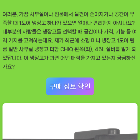
냉
장
여러분, 가끔 사무실이나 원룸에서 물건이 쏟아지거나 공간이 부
고
족할 때 1도어 냉장고 하나가 있으면 얼마나 편리한지 아시나요?
더
대부분의 사람들은 냉장고를 선택할 때 공간이나 가격, 기능 등 여
함
러 가지를 고려하는데요. 제가 최근에 소형 미니 냉장고 1도어 원
CHIQ
룸 일반 사무실 냉장고 더함 CHIQ 왼쪽(좌), 46L 실버를 알게 되
후
었답니다. 이 냉장고가 과연 어떤 매력을 가지고 있는지 궁금하신
기,
가요?
꼭
알
구매 정보 확인
아
야
할
포
인
트