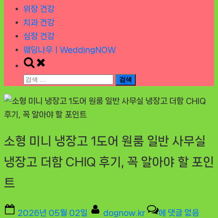
위장 건강
치과 건강
심장 건강
웨딩나우ㅣWeddingNOW
Toggle
search
검
form
색:
소형 미니 냉장고 1도어 원룸 일반 사무실
냉장고 더함 CHIQ 후기, 꼭 알아야 할 포인
트
Posted
By
소
2026년 05월 02일
dognow.kr
에 댓글 없음