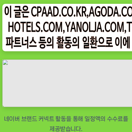
on
형
미
니
냉
장
고
1
도
어
원
룸
일
반
사
무
실