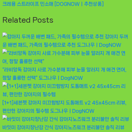
Post:
크레용 스트라이프 민소매 [DOGNOWㅣ추천상품]
색
Related Posts
강아지 두꺼
운 배변 패드, 가족의 필수템으로 추천
도그나우ㅣDogNOW
“라비앙독 강아지 사료 가수분해 피부 눈물 알러지 개 애견 연어,
정말 훌륭한 선택”
도그나우ㅣDogNOW
[1+1]세븐펫 강아지 미끄럼방지 도톰매트 v2 45x45cm 리뷰,
편안한 강아지의 필수템
도그나우ㅣDogNOW
바잇미 강아지장난감 간식 강아지노즈워크 분리불안 솔직 리뷰