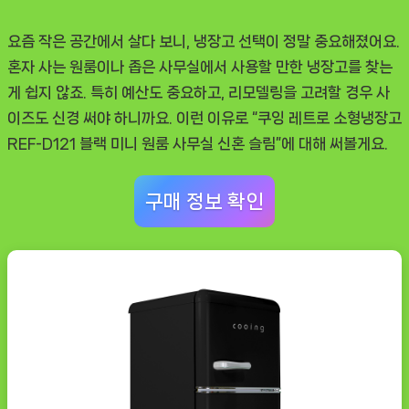
룸
사
요즘 작은 공간에서 살다 보니, 냉장고 선택이 정말 중요해졌어요.
무
혼자 사는 원룸이나 좁은 사무실에서 사용할 만한 냉장고를 찾는
실
게 쉽지 않죠. 특히 예산도 중요하고, 리모델링을 고려할 경우 사
신
이즈도 신경 써야 하니까요. 이런 이유로 “쿠잉 레트로 소형냉장고
혼
REF-D121 블랙 미니 원룸 사무실 신혼 슬림”에 대해 써볼게요.
슬
림”
구매 정보 확인
솔
직
사
용
후
기