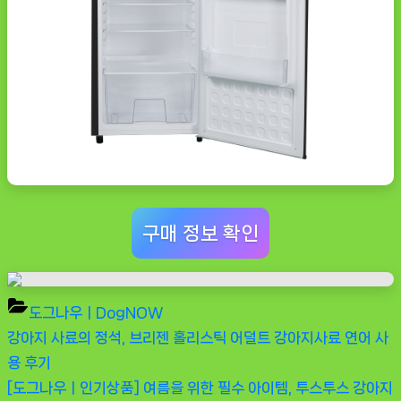
구매 정보 확인
도그나우ㅣDogNOW
Previous
강아지 사료의 정석, 브리젠 홀리스틱 어덜트 강아지사료 연어 사
글
Post:
용 후기
탐
Next
[도그나우ㅣ인기상품] 여름을 위한 필수 아이템, 투스투스 강아지