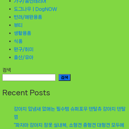
가구/홈인테리어
도그나우ㅣDogNOW
반려/애완용품
뷰티
생활용품
식품
완구/취미
출산/유아
검색
검색
Recent Posts
강아지 입냄새 없애는 필수템 슈퍼포우 덴탈츄 강아지 덴탈
껌
“파자마 강아지 잠옷 실내복, 소형견 중형견 대형견 모두에