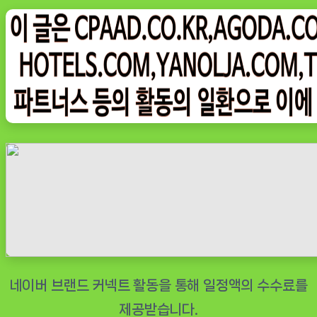
on
잉
레
트
로
소
형
냉
장
고
REF-
D121
블
랙
미
니
원