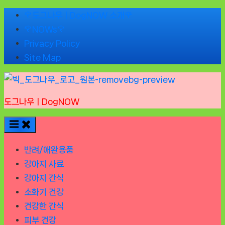
Skip
🌹도그나우ㅣDogNOW 소개🌹
to
🌹NOWs🌹
content
Privacy Policy
Site Map
도그나우ㅣDogNOW
반려/애완용품
강아지 사료
강아지 간식
소화기 건강
건강한 간식
피부 건강