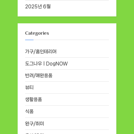
2025년 6월
Categories
가구/홈인테리어
도그나우ㅣDogNOW
반려/애완용품
뷰티
생활용품
식품
완구/취미