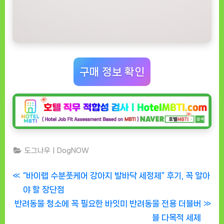
구매 정보 확인
도그나우ㅣDogNOW
글
P
“바이랩 수분풋케어 강아지 발바닥 세정제” 후기, 꼭 알아
r
야 할 장단점
탐
N
e
반려동물 청소에 꼭 필요한 바잇미 반려동물 전용 더블버
색
e
v
블 다목적 세제