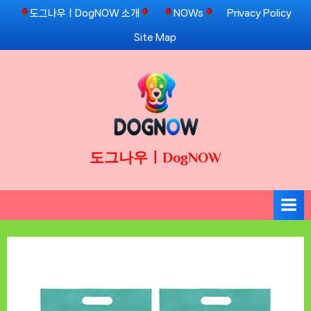
Skip
도그나우ㅣDogNOW 소개
NOWs
Privacy Policy
to
Site Map
content
도그나우ㅣDogNOW