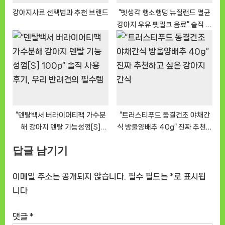
강아지사료 선택법과 추천 브랜드
“펫생각 행소행댕 뉴질랜드 멸균
강아지 우유 펫밀크 음료” 솔직 후
기, 아이와 함께한 시간
“덴탈백서 버라이어티팩 가수분
“트러스티푸드 동결건조 야채간
해 강아지 덴탈 기능성껌[S]
식 방울양배추 40g” 진짜 추천하
100p” 솔직 사용 후기, 우리 반려
고 싶은 강아지 간식
답글 남기기
견의 필수템
이메일 주소는 공개되지 않습니다.
필수 필드는
*
로 표시됩
니다
댓글
*