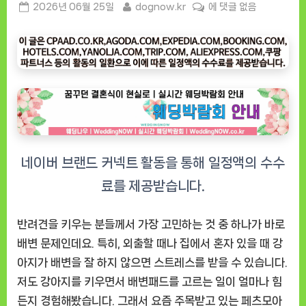
Posted
By
“페
2026년 06월 25일
dognow.kr
에 댓글 없음
on
츠
모
아
(천
연
펄
프)
요
술
배
변
패
드”
반려견을 키우는 분들께서 가장 고민하는 것 중 하나가 바로
솔
배변 문제인데요. 특히, 외출할 때나 집에서 혼자 있을 때 강
직
아지가 배변을 잘 하지 않으면 스트레스를 받을 수 있습니다.
리
저도 강아지를 키우면서 배변패드를 고르는 일이 얼마나 힘
뷰
든지 경험해봤습니다. 그래서 요즘 주목받고 있는
페츠모아
강