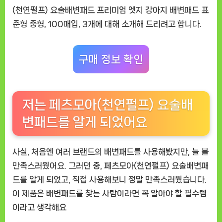
아
(천연펄프) 요술배변패드 프리미엄 엣지 강아지 배변패드 표
지
준형 중형, 100매입, 3개
에 대해 소개해 드리려고 합니다.
배
변
문
구매 정보 확인
제,
이
제
저는 페츠모아(천연펄프) 요술배
는
걱
변패드를 알게 되었어요
정
끝
사실, 처음엔 여러 브랜드의 배변패드를 사용해봤지만, 늘 불
만족스러웠어요. 그러던 중,
페츠모아(천연펄프) 요술배변패
드
를 알게 되었고, 직접 사용해보니 정말 만족스러웠습니다.
이 제품은 배변패드를 찾는 사람이라면 꼭 알아야 할 필수템
이라고 생각해요