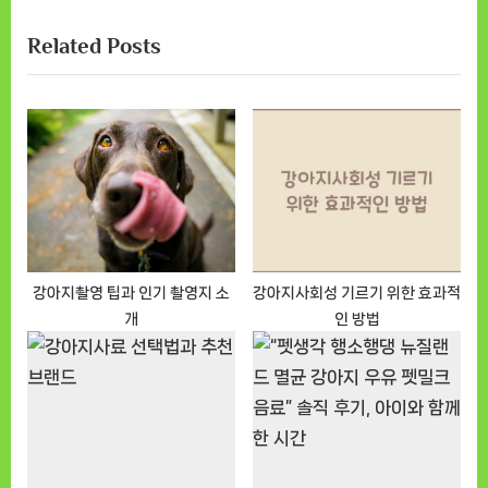
x
i
Related Posts
t
o
P
u
o
s
s
P
t
o
:
s
t
:
강아지촬영 팁과 인기 촬영지 소
강아지사회성 기르기 위한 효과적
개
인 방법